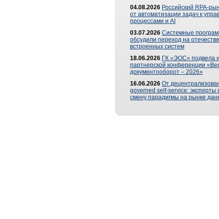
04.08.2026
Российский RPA-рын
от автоматизации задач к упр
процессами и AI
03.07.2026
Системные програ
обсудили переход на отечеств
встроенных систем
18.06.2026
ГК «ЭОС» подвела и
партнерской конференции «Ве
документооборот – 2026»
16.06.2026
От децентрализован
governed self-service: эксперт
смену парадигмы на рынке дан