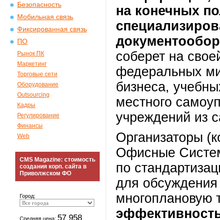
Безопасность
на конечных п
Мобильная связь
специализиров
Фиксированная связь
документообор
ПО
соберет на свое
Рынок ПК
Маркетинг
федеральных мин
Торговые сети
бизнеса, учебны
Оборудование
Outsourcing
местного самоу
Кадры
учреждений из с
Регулирование
Финансы
Организаторы (
Web
Офисные Систем
CMS Magazine: стоимость
по стандартизац
создания корп. сайта в
Приволжском ФО
для обсуждения 
многоплановую 
Город:
эффективность
57 958
Средняя цена: