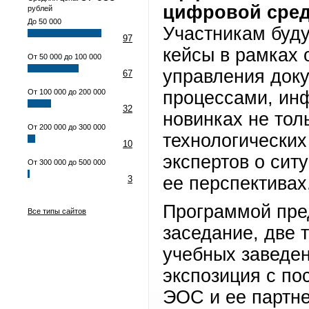
цифровой сред
рублей
До 50 000
Участникам буд
97
кейсы в рамках
От 50 000 до 100 000
управления док
67
От 100 000 до 200 000
процессами, ин
32
новинках не тол
От 200 000 до 300 000
технологических
10
экспертов о сит
От 300 000 до 500 000
ее перспективах
3
Программой пре
Все типы сайтов
заседание, две 
учебных заведен
экспозиция с по
ЭОС и ее партн