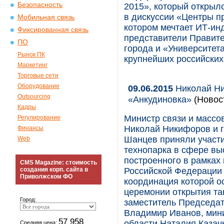
Безопасность
2015», который открылс
в дискуссии «Центры пр
Мобильная связь
котором мечтает ИТ-ин
Фиксированная связь
представители Правите
ПО
города и «Университет
Рынок ПК
крупнейших российских
Маркетинг
Торговые сети
Оборудование
09.06.2015
Николай Ни
Outsourcing
«Анкудиновка»
(Новос
Кадры
Министр связи и массо
Регулирование
Николай Никифоров и 
Финансы
Шанцев приняли участ
Web
технопарка в сфере вы
построенного в рамках
CMS Magazine: стоимость
создания корп. сайта в
Российской Федерации 
Приволжском ФО
координация которой о
церемонии открытия та
Город:
заместитель Председат
Владимир Иванов, мин
57 958
области Наталия Казач
Средняя цена: