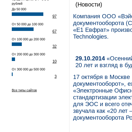
(Новости)
рублей
До 50 000
Компания ООО «Вэйс
97
документооборота (С
От 50 000 до 100 000
«Е1 Евфрат» произво
67
Technologies.
От 100 000 до 200 000
32
От 200 000 до 300 000
29.10.2014
«Осенний
10
20 лет и взгляд в б
От 300 000 до 500 000
17 октября в Москв
3
документооборот», 
«Электронные Офисн
Все типы сайтов
стандартизации эле
для ЭОС и всего оте
звучала как «20 лет 
документооборота Ро