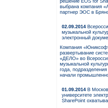
решение EOS for Sha
выбрана компания «
партнер ЭОС в Брянс
02.09.2014
Всеросси
музыкальной культу
электронный докум
Компания «Юниксофт
развертывание систе
«ДЕЛО» во Всеросси
музыкальной культур
года, подразделени
начали промышленно
01.09.2014
В Москов
университете элект
SharePoint охватыв