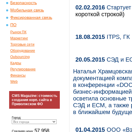
Безопасность
02.02.2016
Стартует
Мобильная связь
короткой строкой)
Фиксированная связь
ПО
Рынок ПК
18.08.2015
ITPS, ГК
Маркетинг
Торговые сети
Оборудование
Outsourcing
20.05.2015
СЭД и EС
Кадры
Регулирование
Наталья Храмцовская
Финансы
документацией компа
Web
в конференции «DOC
бизнес-информацией»
CMS Magazine: стоимость
осветила основные 
создания корп. сайта в
Приволжском ФО
СЭД и ECM, а также 
в ближайшем будущем
Город:
01.04.2015
ООО «Вэй
57 958
Средняя цена: