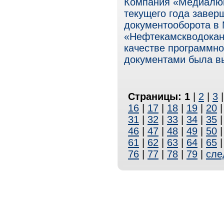
Компания «Медиалюкс
текущего года завер
документооборота в
«Нефтекамскводокана
качестве программно
документами была в
Страницы:
1
|
2
|
3
16
|
17
|
18
|
19
|
20
31
|
32
|
33
|
34
|
35
46
|
47
|
48
|
49
|
50
61
|
62
|
63
|
64
|
65
76
|
77
|
78
|
79
|
сле