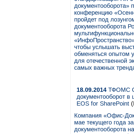
документооборота» 
конференцию «Осенн
пройдет под лозунго
документооборота Ро
мультифункциональ
«ИнфоПространство»
чтобы услышать выст
обменяться опытом у
для отечественной э
самых важных тренда
18.09.2014
ТФОМС Св
документооборот в 
EOS for SharePoint
(
Компания «Офис-Док»
мае текущего года з
документооборота на