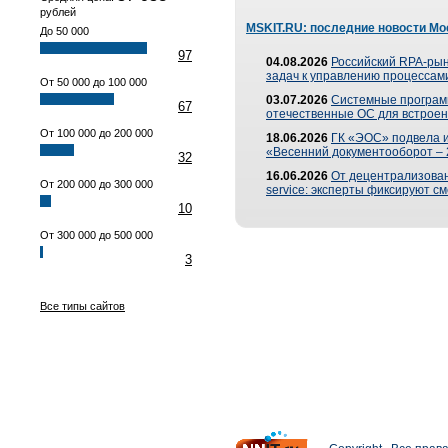
рублей
MSKIT.RU: последние новости Мо
До 50 000
97
04.08.2026
Российский RPA-рын
задач к управлению процессами
От 50 000 до 100 000
03.07.2026
Системные програм
67
отечественные ОС для встроен
От 100 000 до 200 000
18.06.2026
ГК «ЭОС» подвела 
«Весенний документооборот –
32
16.06.2026
От децентрализованн
От 200 000 до 300 000
service: эксперты фиксируют с
10
От 300 000 до 500 000
3
Все типы сайтов