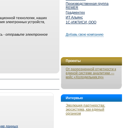
Производственная группа
REMER
Градиентех
ИТ Альянс
ационной технологии, наших
ния электронных устройств,
1С-ИЖТИСИ, ООО
сь - отправьте электронное
Добавь свою компанию
Проекты
От разрозненной отчетности к
единой системе аналитики —
кейс «Холодильник.ру»
Интервью
Эволюция партнерства:
экосистема, как единый
организм
ынке данных