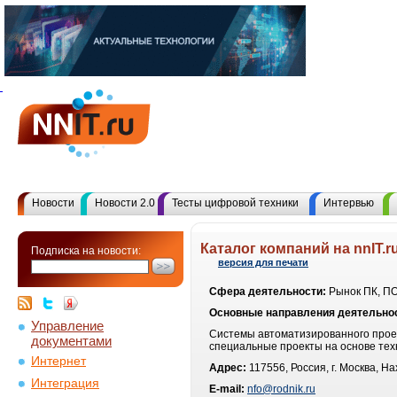
Новости
Новости 2.0
Тесты цифровой техники
Интервью
Каталог компаний на nnIT.r
Подписка на новости:
версия для печати
Сфера деятельности:
Рынок ПК, ПО
Основные направления деятельно
Управление
Системы автоматизированного прое
документами
специальные проекты на основе тех
Интернет
Адрес:
117556, Россия, г. Москва, Нах
Интеграция
E-mail:
nfo@rodnik.ru