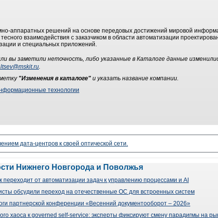
мно-аппаратных решений на основе передовых достижений мировой информ
е тесного взаимодействия с заказчиком в области автоматизации проектирова
зации и специальных приложений.
ли вы заметили неточность, либо указанные в Каталоге данные изменили
ltsev@mskit.ru
.
ометку
"Изменения в каталоге"
и указать название компании.
нформационные технологии
чением дата-центров к своей оптической сети.
ости Нижнего Новгорода и Поволжья
 переходит от автоматизации задач к управлению процессами и AI
сты обсудили переход на отечественные ОС для встроенных систем
оги партнерской конференции «Весенний документооборот – 2026»
го хаоса к governed self-service: эксперты фиксируют смену парадигмы на р