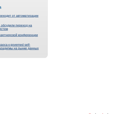
а
реходит от автоматизации
 обсудили переход на
истем
партнерской конференции
оса к governed self-
парадигмы на рынке данных