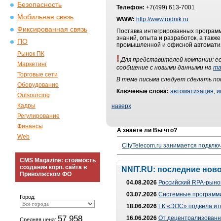
Безопасность
Телефон:
+7(499) 613-7001
Мобильная связь
WWW:
http://www.rodnik.ru
Фиксированная связь
Поставка интегрированных програм
знаний, опыта и разработок, а такж
ПО
промышленной и офисной автомати
Рынок ПК
!
Для представителей компании: ес
Маркетинг
сообщение с новыми данными на
ma
Торговые сети
В теме письма следует сделать п
Оборудование
Ключевые слова:
автоматизация
,
и
Outsourcing
Кадры
наверх
Регулирование
Финансы
А знаете ли Вы что?
Web
CityTelecom.ru занимается подклю
CMS Magazine: стоимость
создания корп. сайта в
NNIT.RU: последние нов
Приволжском ФО
04.08.2026
Российский RPA-рынок
03.07.2026
Системные программи
Город:
18.06.2026
ГК «ЭОС» подвела ит
57 958
16.06.2026
От децентрализованно
Средняя цена: