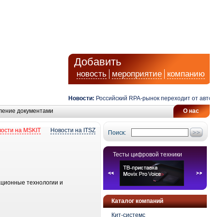
Добавить
новость
мероприятие
компанию
Новости:
Российский RPA-рынок переходит от автомати
ление документами
О нас
ости на MSKIT
Новости на ITSZ
Поиск:
Тесты цифровой техники
ционные технологии и
Каталог компаний
Кит-системс