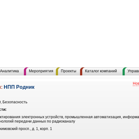
Аналитика
Мероприятия
Проекты
Каталог компаний
Управ
Нов
u:
НПП Родник
, Безопасность
сти:
ктирования электронных устройств, промышленная автоматизация, информа
нологий передачи данных по радиоканалу
имовский просп., д. 1, корп. 1