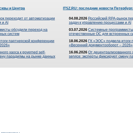
сквы и Центра
ITSZ.RU: последние новости Петербург
ок переходит от автоматизации
04.08.2026
Российский RPA-рынок пе
 и AI
задач к управлению процессами и AI
мисты обсудили переход на
03.07.2026
Системные программисты
ных систем
отечественные ОС для встроенных с
итоги партнерской конференции
18.06.2026
ГК «ЭОС» подвела итоги 
 2026»
«Весенний документооборот – 2026»
ого хаоса к governed self-
16.06.2026
От децентрализованного ха
мену парадигмы на рынке данных
service: эксперты фиксируют смену 