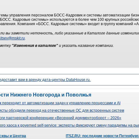
стемы управления персоналом БОСС-Кадровик и системы автоматизации биз
ОСС. Кадровые системы» используются в более чем 100 крупных российских
правления. Компания «БОСС. Кадровые системы» входит в группу компаний «А
ли вы заметили неточность, либо указанные в Каталоге данные изменили
ltsev@mskit.ru
.
ометку
"Изменения в каталоге"
и указать название компании.
доставит вам в аренду дата-центры DataHouse.ru.
ости Нижнего Новгорода и Поволжья
 переходит от автоматизации задач к управлению процессами и AI
сты обсудили переход на отечественные ОС для встроенных систем
оги партнерской конференции «Весенний документооборот – 2026»
го хаоса к governed self-service: эксперты фиксируют смену парадигмы на р
сквы и Центра
ITSZ.RU: последние новости Петербург