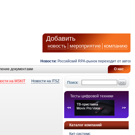
Добавить
новость
мероприятие
компанию
Новости:
Российский RPA-рынок переходит от автоматиз
ление документами
О нас
ости на MSKIT
Новости на ITSZ
Поиск:
Тесты цифровой техники
Каталог компаний
Кит-системс