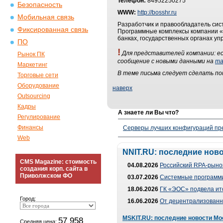
Телефон:
84952250275
Безопасность
WWW:
http://bosshr.ru
Мобильная связь
Разработчик и правообладатель си
Фиксированная связь
Программные комплексы компании «Б
банках, государственных органах у
ПО
!
Для представителей компании: ес
Рынок ПК
сообщение с новыми данными на
ma
Маркетинг
В теме письма следует сделать п
Торговые сети
Оборудование
наверх
Outsourcing
Кадры
А знаете ли Вы что?
Регулирование
Финансы
Серверы лучших конфигураций пре
Web
NNIT.RU: последние нов
CMS Magazine: стоимость
04.08.2026
Российский RPA-рынок
создания корп. сайта в
Приволжском ФО
03.07.2026
Системные программи
18.06.2026
ГК «ЭОС» подвела ит
Город:
16.06.2026
От децентрализованно
MSKIT.RU: последние новости Мо
57 958
Средняя цена: