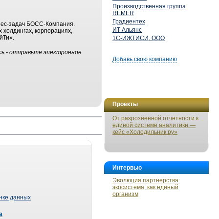
Производственная группа
REMER
Градиентех
нес-задач БОСС-Компания.
ИТ Альянс
 холдингах, корпорациях,
йТи».
1С-ИЖТИСИ, ООО
сь - отправьте электронное
Добавь свою компанию
Проекты
От разрозненной отчетности к
единой системе аналитики —
кейс «Холодильник.ру»
Интервью
Эволюция партнерства:
экосистема, как единый
организм
ынке данных
а