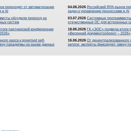
ок переходит от автоматизации
04.08.2026
Российский RPA-рынок пе
 и AI
задач к управлению процессами и AI
мисты обсудили переход на
03.07.2026
Системные программисты
ных систем
отечественные ОС для встроенных с
итоги партнерской конференции
18.06.2026
ГК «ЭОС» подвела итоги 
 2026»
«Весенний документооборот – 2026»
ого хаоса к governed self-
16.06.2026
От децентрализованного ха
мену парадигмы на рынке данных
service: эксперты фиксируют смену 