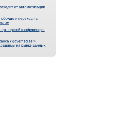
реходит от автоматизации
 обсудили переход на
истем
партнерской конференции
оса к governed self-
парадигмы на рынке данных