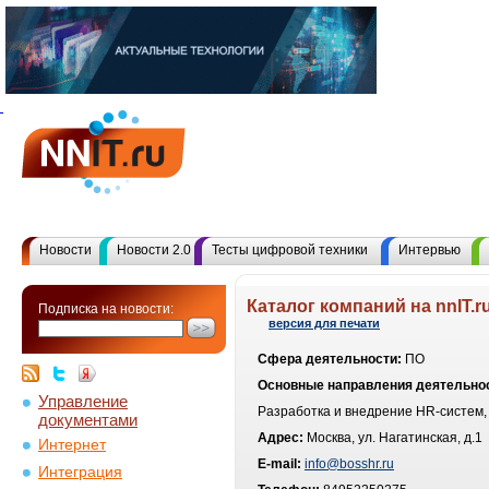
Новости
Новости 2.0
Тесты цифровой техники
Интервью
Каталог компаний на nnIT.r
Подписка на новости:
версия для печати
Сфера деятельности:
ПО
Основные направления деятельно
Управление
Разработка и внедрение HR-систем,
документами
Адрес:
Москва, ул. Нагатинская, д.1
Интернет
E-mail:
info@bosshr.ru
Интеграция