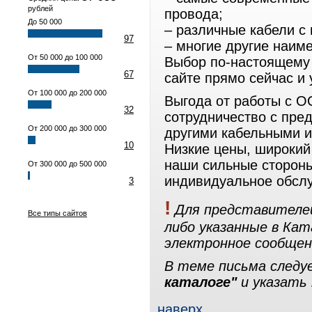
рублей
провода;
До 50 000
– различные кабели с
97
– многие другие наим
От 50 000 до 100 000
Выбор по-настоящему 
67
сайте прямо сейчас и 
От 100 000 до 200 000
Выгода от работы с 
32
сотрудничество с пре
От 200 000 до 300 000
другими кабельными и
10
Низкие цены, широкий
наши сильные стороны
От 300 000 до 500 000
индивидуальное обсл
3
!
Для представителей
Все типы сайтов
либо указанные в Ка
электронное сообщен
В теме письма след
каталоге"
и указать 
наверх