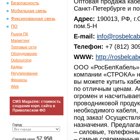
Оптовая продажа кабе
Безопасность
Санкт-Петербурге и п
Мобильная связь
Адрес:
190013, РФ, г.
Фиксированная связь
пом.5-Н
ПО
Рынок ПК
E-mail:
info@rosbelcab
Маркетинг
Телефон:
+7 (812) 30
Торговые сети
Оборудование
WWW:
http://rosbelcabe
Outsourcing
ООО «РосБелКабель» 
Кадры
компании «СТРОКА» на
Регулирование
Финансы
вы можете купить каб
Web
по отличным ценам. А
огромен и насчитывае
CMS Magazine: стоимость
проводниковой продук
создания корп. сайта в
необходимого кабеля,
Приволжском ФО
под заказ! Осуществл
назначения. Предлага
Город:
– силовые, телефонны
57 958
– самые современные
Средняя цена: