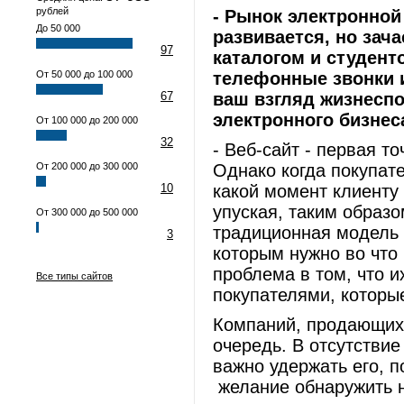
рублей
- Рынок электронной
До 50 000
развивается, но зач
97
каталогом и студент
От 50 000 до 100 000
телефонные звонки 
67
ваш взгляд жизнеспо
электронного бизнес
От 100 000 до 200 000
32
- Веб-сайт - первая т
От 200 000 до 300 000
Однако когда покупате
10
какой момент клиенту
упуская, таким образ
От 300 000 до 500 000
традиционная модель 
3
которым нужно во что 
проблема в том, что и
Все типы сайтов
покупателями, которы
Компаний, продающих 
очередь. В отсутствие
важно удержать его, 
желание обнаружить н