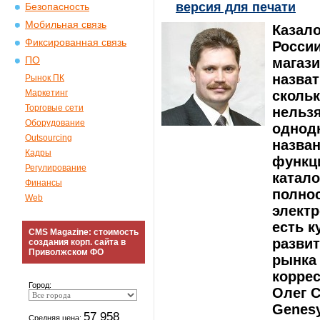
версия для печати
Безопасность
Мобильная связь
Казал
Фиксированная связь
России
ПО
магази
назват
Рынок ПК
Маркетинг
сколь
Торговые сети
нельзя
Оборудование
однодн
Outsourcing
назван
Кадры
функци
Регулирование
катало
Финансы
полно
Web
электр
есть к
CMS Magazine: стоимость
развит
создания корп. сайта в
Приволжском ФО
рынка
коррес
Город:
Олег 
Genesy
57 958
Средняя цена: