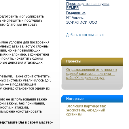
Производственная группа
REMER
Градиентех
подготовить и опубликовать
ИТ Альянс
а не спешить и послушать
1С-ИЖТИСИ, ООО
их (благо, мы не сразу
Добавь свою компанию
димое условие для построения
елевых атак зачастую сложны
твия, но не позволяющих
виях (например, в конкретной
 понять, «охватить одним
Проекты
ожные действия атакующих.
От разрозненной отчетности к
единой системе аналитики —
левыми. Также стоит отметить,
кейс «Холодильник.ру»
ных системах увеличилось до 3
вами ― в подавляющем
у, сейчас становится одним из
Интервью
ого ее использования важно
 они важны, без понимания,
Эволюция партнерства:
ости, и атаками,
экосистема, как единый
рым можно констатировать
организм
редставите Вы в своем мастер-