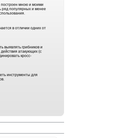
ь, построен мною и моими
ть ряд популярных и менее
использования.
чается в отличии одних от
ть выявлять грибников и
 действия атакующих (с
динировать кросс-
меть инструменты для
ов.