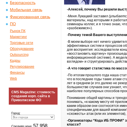
Безопасность
-Алексей, почему Вы решили выст
Мобильная связь
-Меня Лукацкий заставил
(улыбаетс
Фиксированная связь
материалы, над которыми я работал
ПО
семинары коллег, и я точно знаю, чт
«разбежимся»).
Рынок ПК
-
Почему темой Вашего выступлени
Маркетинг
-В моем выборе нет ничего удивите
Торговые сети
эффективных систем и процессов о
Оборудование
для восприятия: исследователи кон
«восстановить картину» произошедше
Outsourcing
информационной системе). А модель
Кадры
взглядом» и структурировать дейст
Регулирование
-А что говорит статистика по мас
Финансы
-По итогам прошлого года наша стат
Web
что в последние годы такие атаки 
лет в среднем (и это далеко не ре
большинстве случаев они узнают, чт
наиболее популярных способов про
CMS Magazine: стоимость
создания корп. сайта в
Понимание общей картины и трендов
Приволжском ФО
понимать, «к какому месту её прило
каким образом они соотносятся име
специфичными для вашей компании? 
Город:
«схожесть» атак (или их элементов)
-Организаторы “Кода ИБ ПРОФИ” за
классе?
57 958
Средняя цена: