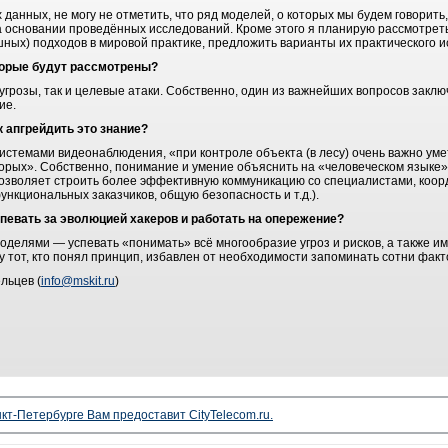
х данных, не могу не отметить, что ряд моделей, о которых мы будем говорит
 на основании проведённых исследований. Кроме этого я планирую рассмотре
шных) подходов в мировой практике, предложить варианты их практического 
торые будут рассмотрены?
угрозы, так и целевые атаки. Собственно, один из важнейших вопросов заклю
гие.
к апгрейдить это знание?
истемами видеонаблюдения, «при контроле объекта (в лесу) очень важно уме
торых». Собственно, понимание и умение объяснить на «человеческом языке»
озволяет строить более эффективную коммуникацию со специалистами, коор
нкциональных заказчиков, общую безопасность и т.д.).
спевать за эволюцией хакеров и работать на опережение?
оделями ― успевать «понимать» всё многообразие угроз и рисков, а также и
 тот, кто понял принцип, избавлен от необходимости запоминать сотни факт
льцев (
info@mskit.ru
)
кт-Петербурге Вам предоставит CityTelecom.ru.