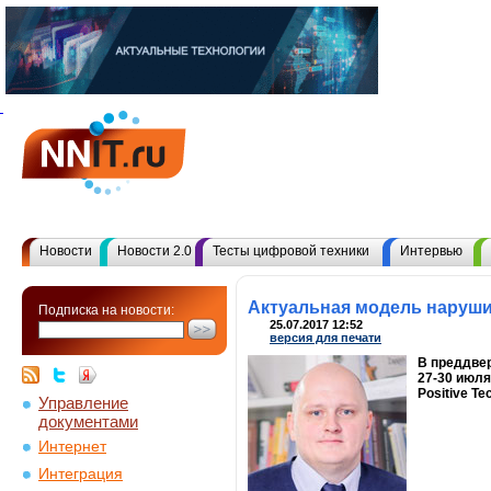
Новости
Новости 2.0
Тесты цифровой техники
Интервью
Актуальная модель наруши
Подписка на новости:
25.07.2017 12:52
версия для печати
В преддвер
27-30 июля
Positive T
Управление
документами
Интернет
Интеграция