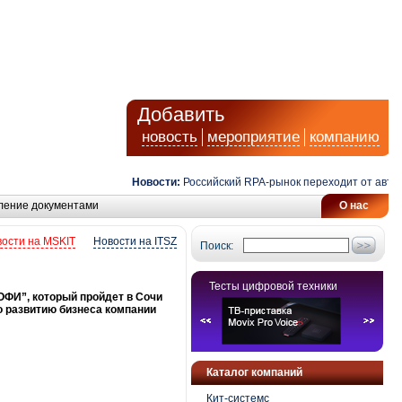
Добавить
новость
мероприятие
компанию
Новости:
Российский RPA-рынок переходит от автомат
ление документами
О нас
ости на MSKIT
Новости на ITSZ
Поиск:
Тесты цифровой техники
ОФИ”, который пройдет в Сочи
о развитию бизнеса компании
Каталог компаний
Кит-системс