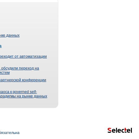
ынке данных
а
реходит от автоматизации
 обсудили переход на
истем
партнерской конференции
оса к governed self-
парадигмы на рынке данных
язательна