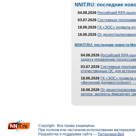
NNIT.RU: последние нов
04.08.2026
Российский RPA-рынок
03.07.2026
Системные программи
18.06.2026
ГК «ЭОС» подвела ит
16.06.2026
От децентрализованно
MSKIT.RU: последние новости Мо
04.08.2026
Российский RPA-рын
задач к управлению процессами
03.07.2026
Системные програм
отечественные ОС для встроен
18.06.2026
ГК «ЭОС» подвела 
«Весенний документооборот –
16.06.2026
От децентрализованн
service: эксперты фиксируют с
Copyright . Все права защищены
При полном или частичном использовании материалов с
Разработка и поддержка сайта —
Петерлинк Веб