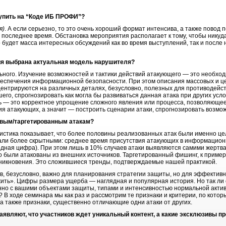
упить на “Коде ИБ ПРОФИ”?
я)
. А если серьезно, то это очень хороший формат интенсива, а также повод 
 последнее время. Обстановка мероприятия располагает к тому, чтобы никуд
о будет масса интересных обсуждений как во время выступлений, так и после н
я выбрана актуальная модель нарушителя?
льного. Изучение возможностей и тактики действий атакующего ― это необхо
беспечения информационной безопасности. При этом описания массовых и ц
центрируются на различных деталях, безусловно, полезных для противодейс
го, спрогнозировать как могла бы развиваться данная атака при других усло
 ― это корректное упрощение сложного явления или процесса, позволяющее
вия атакующих, а значит ― построить сценарии атаки, спрогнозировать возм
совым/таргетированным атакам?
истика показывает, что более половины реализованных атак были именно це
стали более скрытными: среднее время присутствия атакующих в информацион
кордная цифра). При этом лишь в 10% случаев атаки выявляются самими жерт
о были атакованы из внешних источников. Таргетированный фишинг, к пример
никновения. Это сложившиеся тренды, подтверждаемые нашей практикой.
, безусловно, важно для планирования стратегии защиты, но для эффективн
жить». Цифры размера ущерба ― наглядная и популярная история. Но так ли
нно с вашими объектами защиты, типами и интенсивностью нормальной активн
В ходе семинара мы как раз и рассмотрим те признаки и критерии, по кото
, а также признаки, существенно отличающие одни атаки от других.
являют, что участников ждет уникальный контент, а какие эксклюзивы п