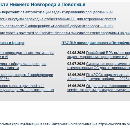
ости Нижнего Новгорода и Поволжья
 переходит от автоматизации задач к управлению процессами и AI
сты обсудили переход на отечественные ОС для встроенных систем
оги партнерской конференции «Весенний документооборот – 2026»
го хаоса к governed self-service: эксперты фиксируют смену парадигмы на р
сквы и Центра
ITSZ.RU: последние новости Петербург
ок переходит от автоматизации
04.08.2026
Российский RPA-рынок пе
 и AI
задач к управлению процессами и AI
мисты обсудили переход на
03.07.2026
Системные программисты
ных систем
отечественные ОС для встроенных с
итоги партнерской конференции
18.06.2026
ГК «ЭОС» подвела итоги 
 2026»
«Весенний документооборот – 2026»
ого хаоса к governed self-
16.06.2026
От децентрализованного ха
мену парадигмы на рынке данных
service: эксперты фиксируют смену 
сылка (при публикации в сети Интернет - гиперссылка) на
http://www.nnit.ru/
об