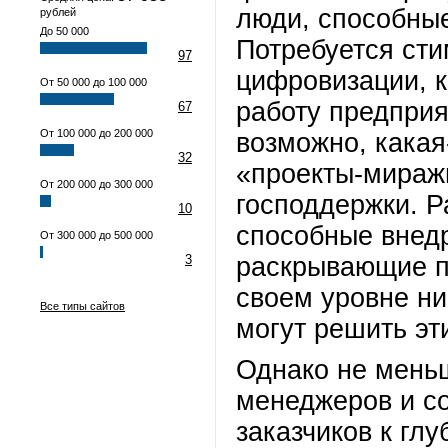
люди, способные
рублей
До 50 000
Потребуется ст
97
цифровизации, к
От 50 000 до 100 000
работу предприя
67
От 100 000 до 200 000
возможно, кака
32
«проекты-мираж
От 200 000 до 300 000
господдержки. Р
10
способные внед
От 300 000 до 500 000
3
раскрывающие п
своем уровне ни
Все типы сайтов
могут решить эт
Однако не меньш
менеджеров и со
заказчиков к гл