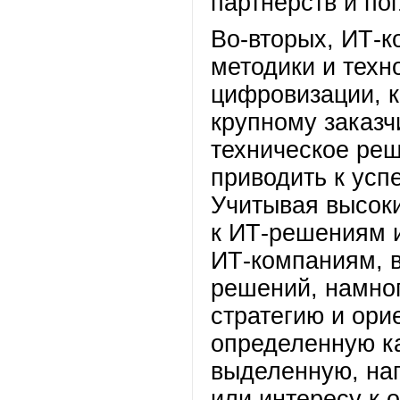
партнерств и по
Во-вторых, ИТ-к
методики и техн
цифровизации, 
крупному заказч
техническое реш
приводить к ус
Учитывая высок
к ИТ-решениям и
ИТ-компаниям, 
решений, намно
стратегию и ори
определенную ка
выделенную, на
или интересу к 