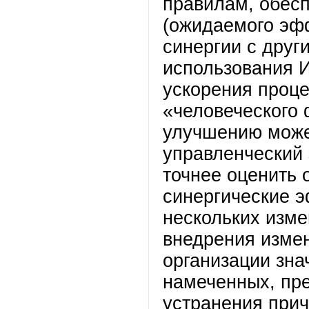
правилам, обес
(ожидаемого эфф
синергии с дру
использования И
ускорения проце
«человеческого 
улучшению може
управленческий
точнее оценить
синергические э
нескольких изме
внедрения изме
организации зна
намеченных, пр
устранения прич