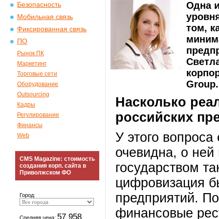
Одна и
Безопасность
уровня
Мобильная связь
том, 
Фиксированная связь
миним
ПО
предпр
Рынок ПК
Светла
Маркетинг
корпо
Торговые сети
Group.
Оборудование
Outsourcing
Насколько реа
Кадры
российских пр
Регулирование
Финансы
У этого вопроса 
Web
очевидна, о ней 
CMS Magazine: стоимость
государством та
создания корп. сайта в
Приволжском ФО
цифровизация б
предприятий. П
Город:
финансовые рес
57 958
Средняя цена: