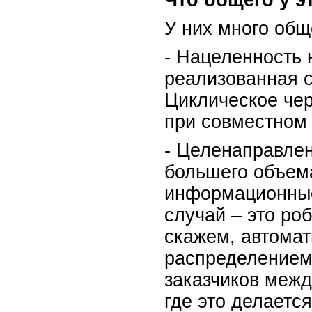
Что общего у э
У них много общ
- Нацеленность 
реализованная 
Циклическое че
при совместном
- Целенаправле
большего объема
информационные
случай – это ро
скажем, автомат
распределением
заказчиков межд
где это делаетс