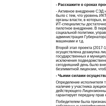
- Расскажите о сроках пр
- Активное внедрение СЭД н
было с тем, что уровень ИК
органы власти, в которых, 
ИТ-специалисты достаточно
пилотное внедрение. В перв
социальной политики, управ
администрация Губернатора
машинами и т.д.
Второй этап проекта (2017-
осуществлена дозакупка ли
государственных и муниципа
исключения подведомственн
сегодняшний день было вне
безлимитной лицензии, что
- Чьими силами осуществ
Определение исполнителя т
наличие у участника аукци
действующего Лицензионный
гарантирует передачу прав
Победителем была признана
собственных сертифицирова