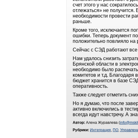
счет этого у нас сократило
отлежаться» не получится. 
необходимости провести раб
раньше.
Кроме того, исключается по
ошибки. Теперь документ по
положительно повлияло на 
Сейчас с СЭД работают все 
Нам удалось снизить затрат
Брянской области в электро
необходимо было распечаты
комитетов и т.д. Благодар
бюджет хранится в базе СЭД
оперативность.
Также следует отметить сни
Но я думаю, что после зав
активно включились в тест
всегда идут навстречу. А з
Автор:
Алена Журавлева (
info@mskit
Рубрики:
Интеграция
,
ПО
,
Управлен