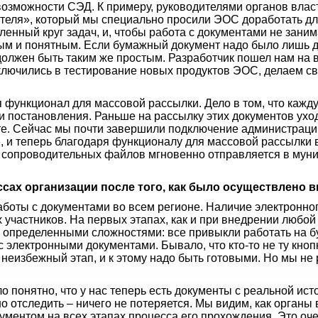
возможности СЭД. К примеру, руководителями органов влас
еля», который мы специально просили ЭОС доработать дл
енный круг задач, и, чтобы работа с документами не зани
ым и понятным. Если бумажный документ надо было лишь д
олжен быть таким же простым. Разработчик пошел нам на вс
ключились в тестирование новых продуктов ЭОС, делаем св
я функционал для массовой рассылки. Дело в том, что каж
и постановления. Раньше на рассылку этих документов ухо
чте. Сейчас мы почти завершили подключение администрац
 и теперь благодаря функционалу для массовой рассылки 
 сопроводительных файлов мгновенно отправляется в мун
ссах организации после того, как было осуществлено 
боты с документами во всем регионе. Наличие электронно
х участников. На первых этапах, как и при внедрении люб
с определенными сложностями: все привыкли работать на б
с электронными документами. Бывало, что кто-то не ту кноп
 неизбежный этап, и к этому надо быть готовыми. Но мы не 
ло понятно, что у нас теперь есть документы с реальной ист
но отследить – ничего не потеряется. Мы видим, как органы
ументом на всех этапах процесса его прохождения. Это оч