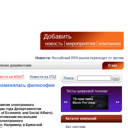
Добавить
новость
мероприятие
компанию
Новости:
Российский RPA-рынок переходит от автоматизации 
ление документами
О нас
ости на MSKIT
Новости на ITSZ
Поиск:
е поменялась философия
Тесты цифровой техники
звития электронного
 два года Департаментом
f Economic and Social Affairs).
ротяжении нескольких
Каталог компаний
 электронного
г. Например, в Брянской
Кит-системс