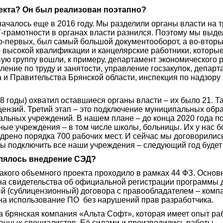
оекта? Он был реализован поэтапно?
ачалось еще в 2016 году. Мы разделили органы власти на т
Т-грамотности в органах власти разнился. Поэтому мы выде
во-первых, был самый большой документооборот, а во-вторы
 высокой квалификации и канцелярские работники, которы
ую группу вошли, к примеру, департамент экономического 
ление по труду и занятости, управление госзакупок, депар
 и Правительства Брянской области, инспекция по надзору
18 годы) охватил оставшиеся органы власти – их было 21. Т
цензий. Третий этап – это подключение муниципальных обр
льных учреждений. В нашем плане – до конца 2020 года по
ые учреждения – в том числе школы, больницы. Их у нас б
дрено порядка 700 рабочих мест. И сейчас мы договорилис
бы подключить все наши учреждения – следующий год буде
лялось внедрение СЭД?
акого объемного проекта проходило в рамках 44 ФЗ. Осно
она свидетельства об официальной регистрации программ
 (сублицензионный) договора с правообладателем – комп
 на использование ПО без нарушений прав разработчика.
 брянская компания «Альта Софт», которая имеет опыт ра
нных специалистов. Её силами и производились работы.