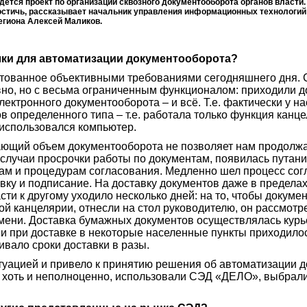
дется проект по организации сквозного документооборота органов власти. 
остичь, рассказывает начальник управления информационных технологий
егиона Алексей Маликов.
ки для автоматизации документооборота?
ктованное объективными требованиями сегодняшнего дня
вно, но с весьма ограниченным функционалом: приходили д
лектронного документооборота – и всё. Т.е. фактически у н
 определенного типа – т.е. работала только функция канцел
использовался компьютер.
ающий объем документооборота не позволяет нам продолжа
ь случаи просрочки работы по документам, появилась путан
ам и процедурам согласования. Медленно шел процесс сог
вку и подписание. На доставку документов даже в предела
сти к другому уходило несколько дней: на то, чтобы докуме
ой канцелярии, отнесли на стол руководителю, он рассмотр
мени. Доставка бумажных документов осуществлялась кур
и при доставке в некоторые населенные пункты приходилос
ивало сроки доставки в разы.
туацией и привело к принятию решения об автоматизации д
, хоть и неполноценно, использовали СЭД «ДЕЛО», выбрал