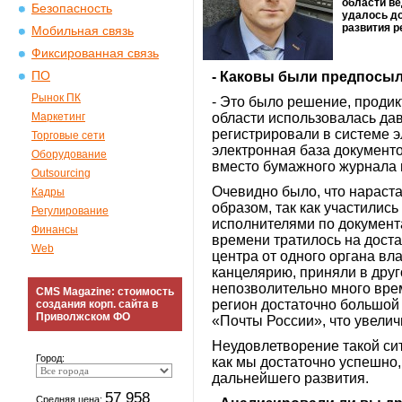
области ве
Безопасность
удалось д
развития р
Мобильная связь
Фиксированная связь
ПО
- Каковы были предпосыл
Рынок ПК
- Это было решение, проди
Маркетинг
области использовалась да
регистрировали в системе э
Торговые сети
электронная база документов
Оборудование
вместо бумажного журнала 
Outsourcing
Очевидно было, что нараст
Кадры
образом, так как участилис
Регулирование
исполнителями по документ
Финансы
времени тратилось на доста
Web
центра от одного органа вла
канцелярию, приняли в друг
непозволительно много вре
CMS Magazine: стоимость
регион достаточно большой 
создания корп. сайта в
Приволжском ФО
«Почты России», что увелич
Неудовлетворение такой си
Город:
как мы достаточно успешно
дальнейшего развития.
57 958
Средняя цена: