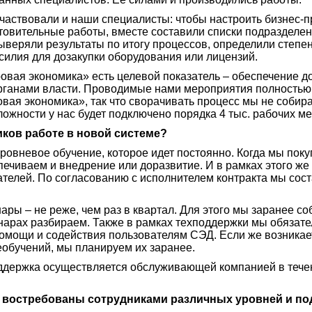
участвовали и наши специалисты: чтобы настроить бизнес-
товительные работы, вместе составили списки подразделен
веряли результаты по итогу процессов, определили степе
силия для дозакупки оборудования или лицензий.
вая экономика» есть целевой показатель – обеспечение д
ганами власти. Проводимые нами мероприятия полностью 
ая экономика», так что сворачивать процесс мы не собира
ложности у нас будет подключено порядка 4 тыс. рабочих ме
иков работе в новой системе?
уровневое обучение, которое идет постоянно. Когда мы поку
печиваем и внедрение или доразвитие. И в рамках этого же
ателей. По согласованию с исполнителем контракта мы сос
ры – не реже, чем раз в квартал. Для этого мы заранее с
инарах разбираем. Также в рамках техподдержки мы обязат
помощи и содействия пользователям СЭД. Если же возникае
еобучений, мы планируем их заранее.
ддержка осуществляется обслуживающей компанией в течен
е востребованы сотрудниками различных уровней и п