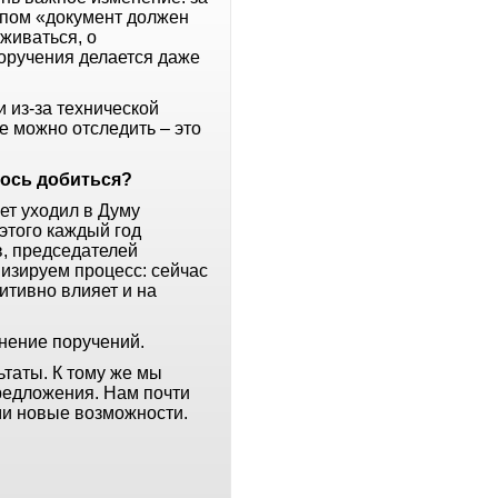
ипом «документ должен
еживаться, о
поручения делается даже
 из-за технической
е можно отследить – это
лось добиться?
ет уходил в Думу
этого каждый год
в, председателей
изируем процесс: сейчас
итивно влияет и на
нение поручений.
таты. К тому же мы
редложения. Нам почти
ми новые возможности.