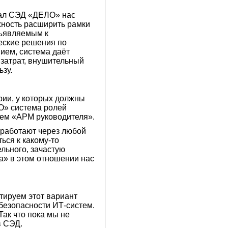
нал СЭД «ДЕЛО» нас
жность расширить рамки
дъявляемым к
ческие решения по
ием, система даёт
затрат, внушительный
зу.
рии, у которых должны
ЛО» система ролей
уем «АРМ руководителя».
ые работают через любой
ься к какому-то
льного, зачастую
та» в этом отношении нас
тируем этот вариант
 безопасности ИТ-систем.
Так что пока мы не
в СЭД.