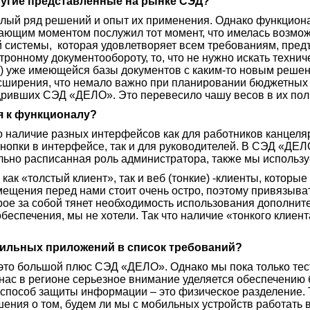
ругие представленные на рынке СЭД?
целый ряд решений и опыт их применения. Однако функцио
ающим моментом послужил тот момент, что имелась возмо
й системы, которая удовлетворяет всем требованиям, пре
ронному документообороту, то, что не нужно искать техни
) уже имеющейся базы документов с каким-то новым решен
сширения, что немало важно при планировании бюджетных 
дривших СЭД «ДЕЛО». Это перевесило чашу весов в их поль
я к функционалу?
о наличие разных интерфейсов как для работников канцеля
кнопки в интерфейсе, так и для руководителей. В СЭД «ДЕ
ельно расписанная роль администратора, также мы использ
ь как «толстый клиент», так и веб (тонкие) -клиенты, котор
ещения перед нами стоит очень остро, поэтому привязыват
ое за собой тянет необходимость использования дополните
беспечения, мы не хотели. Так что наличие «тонкого клиен
бильных приложений в список требований?
это большой плюс СЭД «ДЕЛО». Однако мы пока только тес
 нас в регионе серьезное внимание уделяется обеспечению
 способ защиты информации – это физическое разделение. 
ения о том, будем ли мы с мобильных устройств работать 