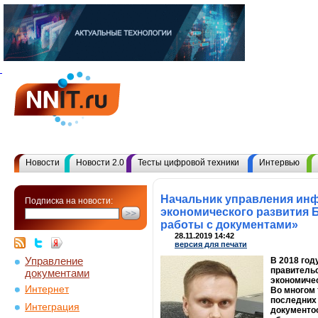
Новости
Новости 2.0
Тесты цифровой техники
Интервью
Начальник управления ин
Подписка на новости:
экономического развития 
работы с документами»
28.11.2019 14:42
версия для печати
Управление
В 2018 год
правительс
документами
экономичес
Интернет
Во многом 
последних 
Интеграция
документоо