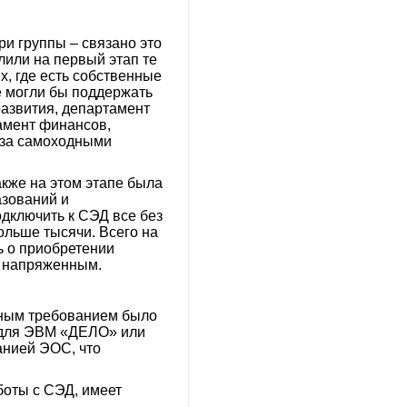
ри группы – связано это
лили на первый этап те
х, где есть собственные
е могли бы поддержать
развития, департамент
тамент финансов,
 за самоходными
акже на этом этапе была
азований и
дключить к СЭД все без
ольше тысячи. Всего на
ь о приобретении
т напряженным.
вным требованием было
ы для ЭВМ «ДЕЛО» или
анией ЭОС, что
боты с СЭД, имеет