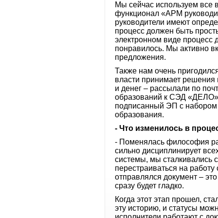
Мы сейчас используем все 
функционал «АРМ руководит
руководители имеют определ
процесс должен быть прост
электронном виде процесс д
понравилось. Мы активно в
предложения.
Также нам очень пригодилс
власти принимает решения 
и денег – рассылали по по
образований к СЭД «ДЕЛО»,
подписанный ЭП с набором
образования.
- Что изменилось в проце
- Поменялась философия ра
сильно дисциплинирует все
системы, мы сталкивались 
перестраиваться на работу 
отправлялся документ – это
сразу будет гладко.
Когда этот этап прошел, ста
эту историю, и статусы мож
исполнители работают с док