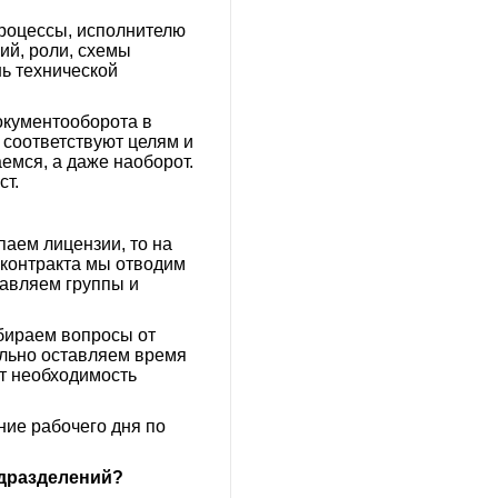
процессы, исполнителю
ий, роли, схемы
нь технической
окументооборота в
соответствуют целям и
емся, а даже наоборот.
ст.
паем лицензии, то на
 контракта мы отводим
тавляем группы и
обираем вопросы от
ельно оставляем время
т необходимость
ие рабочего дня по
одразделений?