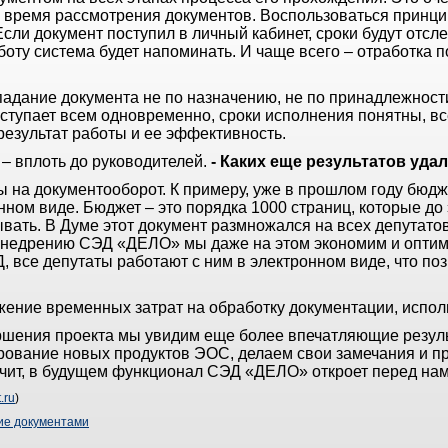
сь время рассмотрения документов. Воспользоваться принц
Если документ поступил в личный кабинет, сроки будут отсл
оту система будет напоминать. И чаще всего – отработка 
падание документа не по назначению, не по принадлежности
ступает всем одновременно, сроки исполнения понятны, вс
результат работы и ее эффективность.
– вплоть до руководителей.
- Каких еще результатов уда
ы на документооборот. К примеру, уже в прошлом году бюдж
нном виде. Бюджет – это порядка 1000 страниц, которые до 
вать. В Думе этот документ размножался на всех депутато
я внедрению СЭД «ДЕЛО» мы даже на этом экономим и оптим
, все депутаты работают с ним в электронном виде, что поз
жение временных затрат на обработку документации, испол
ершения проекта мы увидим еще более впечатляющие резуль
ирование новых продуктов ЭОС, делаем свои замечания и п
начит, в будущем функционал СЭД «ДЕЛО» откроет перед на
.ru
)
ие документами