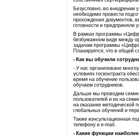
Безусловно, во внедрении 
необходимо провести подго
прохождения документов, вы
готовности и предприняли у
В рамках программы «Цифро
безбумажном виде между ор
задачам программы «Цифров
Планируется, что в общей с
- Как вы обучили сотрудн
- У нас организовано много
условиях госконтракта обес
время на обучение пользов
обучаем сотрудников.
Дальше мы проводим семина
пользователей и их на сем
на оказание методической 
глобальных обучений и пер
Также консультационная по
телефону и e-mail.
- Какие функции наиболе