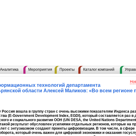
Аналитика
Мероприятия
Проекты
Каталог компаний
Управ
Нов
формационных технологий департамента
Брянской области Алексей Маликов: «Во всем регион
у Россия вошла в группу стран с очень высокими показателям Индекса ра
тва (E-Government Development Index, EGDI), который составляется раз в
кого и социального развития ООН (UN DESA, the United Nations Department o
такой результат обусловлен усилиями отдельных регионов, которые на п
лет с энтузиазмом создают проекты цифровизации. В том числе, в сфере
борота, который очень важен для цифровой экономики и оказания госуслу