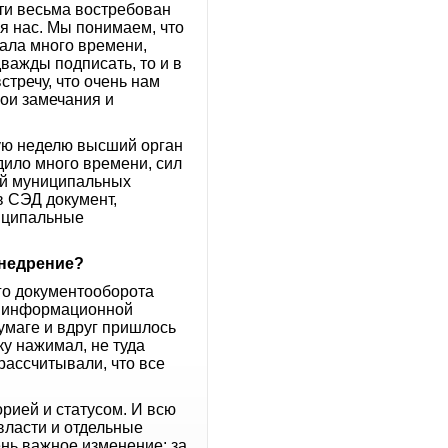
ти весьма востребован
я нас. Мы понимаем, что
мала много времени,
важды подписать, то и в
тречу, что очень нам
ои замечания и
дую неделю высший орган
дило много времени, сил
ий муниципальных
в СЭД документ,
иципальные
внедрение?
го документооборота
ой информационной
умаге и вдруг пришлось
ку нажимал, не туда
рассчитывали, что все
орией и статусом. И всю
 власти и отдельные
ень важное изменение: за