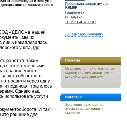
Как это происходит и чего уже
Производственная группа
 департамента экономического
REMER
Градиентех
ИТ Альянс
1С-ИЖТИСИ, ООО
. СЭД «ДЕЛО» в нашей
Добавь свою компанию
окументы, мы их
ас лишь накапливалась
ярского учета, где
ть работать таким
Проекты
ица с ответственными
От разрозненной отчетности к
ласования, много
единой системе аналитики —
х нашего областного
кейс «Холодильник.ру»
нт отправили через одну
ел и подписал, тратилось
ьерами. Однако наш
ь использовать услуги
Интервью
Эволюция партнерства:
экосистема, как единый
окументооборота. И так
организм
и это решение для