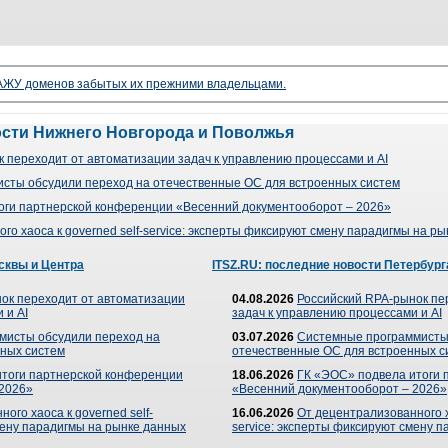
ЖУ доменов забытых их прежними владельцами.
ости Нижнего Новгорода и Поволжья
 переходит от автоматизации задач к управлению процессами и AI
сты обсудили переход на отечественные ОС для встроенных систем
оги партнерской конференции «Весенний документооборот – 2026»
го хаоса к governed self-service: эксперты фиксируют смену парадигмы на р
сквы и Центра
ITSZ.RU: последние новости Петербург
ок переходит от автоматизации
04.08.2026
Российский RPA-рынок пе
 и AI
задач к управлению процессами и AI
мисты обсудили переход на
03.07.2026
Системные программисты
ных систем
отечественные ОС для встроенных с
итоги партнерской конференции
18.06.2026
ГК «ЭОС» подвела итоги 
 2026»
«Весенний документооборот – 2026»
ого хаоса к governed self-
16.06.2026
От децентрализованного ха
мену парадигмы на рынке данных
service: эксперты фиксируют смену 