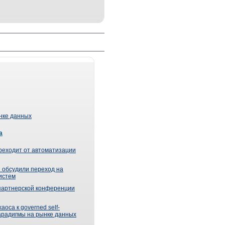
ынке данных
а
реходит от автоматизации
 обсудили переход на
истем
партнерской конференции
оса к governed self-
парадигмы на рынке данных