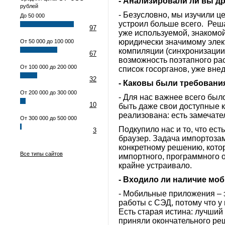
- Анализировали ли вы д
рублей
- Безусловно, мы изучили 
До 50 000
устроил больше всего. Реш
97
уже используемой, знакомо
юридически значимому элект
От 50 000 до 100 000
компиляции (синхронизации
67
возможность поэтапного ра
От 100 000 до 200 000
список госорганов, уже вне
32
- Каковы были требовани
От 200 000 до 300 000
- Для нас важнее всего был
10
быть даже свои доступные 
реализована: есть замечат
От 300 000 до 500 000
Подкупило нас и то, что ест
3
браузер. Задача импортозам
конкретному решению, котор
Все типы сайтов
импортного, программного о
крайне устраивало.
- Входило ли наличие мо
- Мобильные приложения – 
работы с СЭД, потому что у
Есть старая истина: лучший
приняли окончательного реш