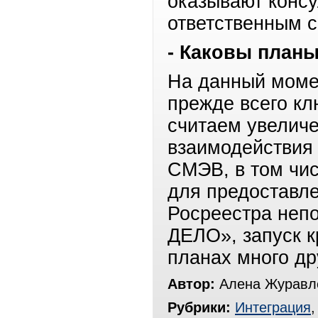
оказывают конс
ответственным с
- Каковы план
На данный моме
прежде всего кл
считаем увеличе
взаимодействия
СМЭВ, в том чи
для предоставл
Росреестра неп
ДЕЛО», запуск к
планах много др
Автор:
Алена Журавле
Рубрики:
Интеграция