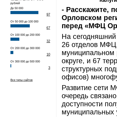
Калуги
рублей
- Расскажите, 
До 50 000
97
Орловском реги
От 50 000 до 100 000
перед «МФЦ Ор
67
На сегодняшний
От 100 000 до 200 000
32
26 отделов МФЦ,
От 200 000 до 300 000
муниципальном 
10
округе, и 67 те
От 300 000 до 500 000
структурных под
3
офисов) многоф
Все типы сайтов
Развитие сети 
очередь связано
доступности пол
муниципальных 