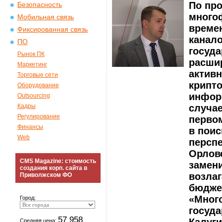
По про
Безопасность
много
Мобильная связь
време
Фиксированная связь
канал
ПО
госуда
Рынок ПК
расшир
Маркетинг
активн
Торговые сети
крипт
Оборудование
инфор
Outsourcing
Кадры
случае
Регулирование
первом
Финансы
в поис
Web
перспе
Орлов
CMS Magazine: стоимость
замен
создания корп. сайта в
возлаг
Приволжском ФО
бюдже
«Мног
Город:
госуд
57 958
Средняя цена: