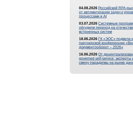
04.08.2026
Российский RPA-рын
от автоматизации задач к упр
процессами и AI
03.07.2026
Системные програ
обсудили переход на отечеств
встроенных систем
18.06.2026
ГК «ЭОС» подвела и
партнерской конференции «Ве
документооборот – 2026»
16.06.2026
От децентрализован
governed self-service: эксперт
смену парадигмы на рынке дан