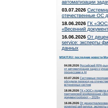
автоматизации зада
03.07.2026
Системны
отечественные ОС д
18.06.2026
ГК «ЭОС»
«Весенний документ
16.06.2026
От децен
service: эксперты 
данных
MSKIT.RU: последние новости Мо
04.08.2026
Российский RPA-рын
от автоматизации задач к упр
процессами и AI
03.07.2026
Системные програ
обсудили переход на отечеств
встроенных систем
18.06.2026
ГК «ЭОС» подвела и
партнерской конференции «Ве
документооборот – 2026»
16.06.2026
От децентрализован
governed self-service: эксперт