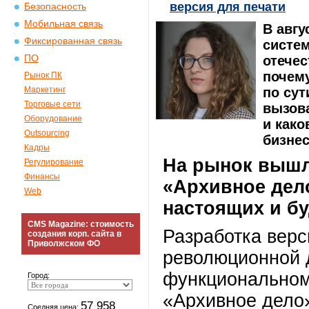
версия для печати
Безопасность
Мобильная связь
В авгу
Фиксированная связь
систе
ПО
отечес
почем
Рынок ПК
Маркетинг
по сут
Торговые сети
вызов
Оборудование
и како
Outsourcing
бизнес
Кадры
На рынок вышл
Регулирование
Финансы
«Архивное дело
Web
настоящих и б
CMS Magazine: стоимость
Разработка верс
создания корп. сайта в
Приволжском ФО
революционной 
функциональном,
Город:
«Архивное дело»
57 958
Средняя цена: