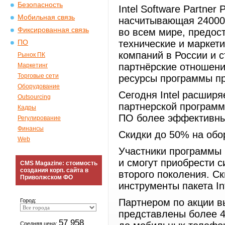
Безопасность
Intel Software Partner 
Мобильная связь
насчитывающая 24000 
Фиксированная связь
во всем мире, предос
технические и маркет
ПО
компаний в России и 
Рынок ПК
партнёрские отношени
Маркетинг
Торговые сети
ресурсы программы пр
Оборудование
Сегодня Intel расшир
Outsourcing
партнерской программ
Кадры
ПО более эффективн
Регулирование
Финансы
Скидки до 50% на обо
Web
Участники программы 
и смогут приобрести с
CMS Magazine: стоимость
создания корп. сайта в
второго поколения. С
Приволжском ФО
инструменты пакета Int
Партнером по акции в
Город:
представлены более 4
57 958
Средняя цена: