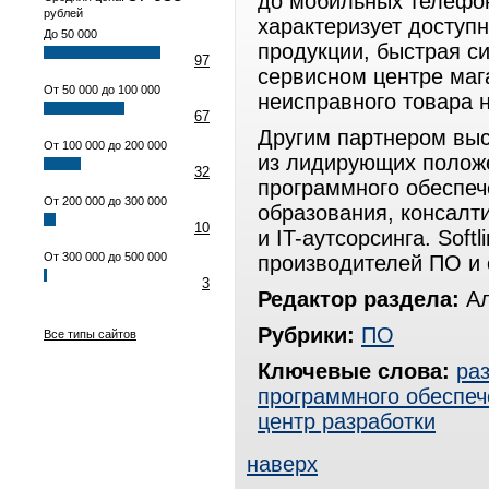
до мобильных телефон
рублей
характеризует доступ
До 50 000
продукции, быстрая с
97
сервисном центре маг
От 50 000 до 100 000
неисправного товара 
67
Другим партнером выс
От 100 000 до 200 000
из лидирующих полож
32
программного обеспеч
От 200 000 до 300 000
образования, консалт
10
и IT-аутсорсинга. Soft
От 300 000 до 500 000
производителей ПО и 
3
Редактор раздела:
Ал
Рубрики:
ПО
Все типы сайтов
Ключевые слова:
ра
программного обеспеч
центр разработки
наверх