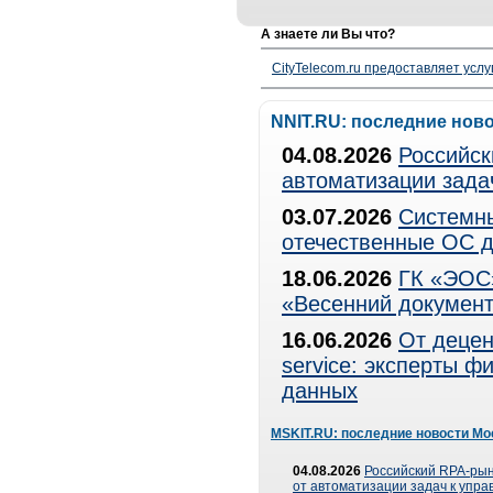
А знаете ли Вы что?
CityTelecom.ru предоставляет услу
NNIT.RU: последние нов
04.08.2026
Российск
автоматизации зада
03.07.2026
Системны
отечественные ОС д
18.06.2026
ГК «ЭОС»
«Весенний документ
16.06.2026
От децен
service: эксперты 
данных
MSKIT.RU: последние новости Мо
04.08.2026
Российский RPA-рын
от автоматизации задач к упр