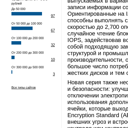
выпускаемых в вариант
рублей
записи информации со
До 50 000
Ориентированные на I
97
способны выполнять с
От 50 000 до 100 000
скоростью до 2,700 оп
67
случайное чтение блок
От 100 000 до 200 000
IOPS, задействовав в
32
собой подходящую зам
структурой и промыш
От 200 000 до 300 000
производительности, о
10
большое число потреб
От 300 000 до 500 000
жестких дисков и тем
3
Новая серия также не
Все типы сайтов
и безопасности: улуч
отключении электропи
использования допол
ячейки, которые выхо
Encryption Standard (
внешних угроз и встр