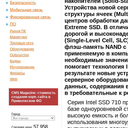
накопителей (Solid-Stat
Безопасность
Устройства новой се
Мобильная связь
структуры ячеек (Mult
Фиксированная связь
центров обработки да
ПО
Extreme SSD. В отлич
Рынок ПК
дорогой и высоконад
Маркетинг
(Single-Level Cell, SL
Торговые сети
флэш-память NAND с 
Оборудование
применяемую в комп
Outsourcing
необходимые значени
Кадры
помогает технология I
Регулирование
результате новые уст
Финансы
серверное оборудова
Web
данных, содержания в
в требовательные к 
CMS Magazine: стоимость
создания корп. сайта в
Приволжском ФО
Серия Intel SSD 710 п
базе одноуровневой с
Город:
высокую емкость и бо
использования многоу
57 958
Средняя цена: