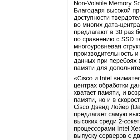
Non-Volatile Memory So
Благодаря высокой пр
доступности твердоте
во многих дата-центра
предлагают в 30 раз 
по сравнению с SSD т
многоуровневая струк
производительность и 
данных при перебоях 
памяти для дополните
«Cisco и Intel внимат
центрах обработки да
хватает памяти, и воз
памяти, но и в скорос
Cisco Дэвид Лойер (Da
предлагает самую выс
высоких среди 2-соке
процессорами Intel Xe
выпуску серверов с д