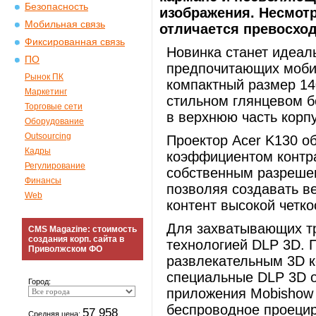
Безопасность
изображения. Несмотр
Мобильная связь
отличается превосхо
Фиксированная связь
Новинка станет идеа
ПО
предпочитающих мобил
Рынок ПК
компактный размер 14
Маркетинг
стильном глянцевом б
Торговые сети
в верхнюю часть корп
Оборудование
Outsourcing
Проектор Acer K130 о
Кадры
коэффициентом контра
Регулирование
собственным разреше
Финансы
позволяя создавать в
Web
контент высокой четко
Для захватывающих т
CMS Magazine: стоимость
создания корп. сайта в
технологией DLP 3D. 
Приволжском ФО
развлекательным 3D к
специальные DLP 3D о
Город:
приложения Mobishow 
беспроводное проецир
57 958
Средняя цена: