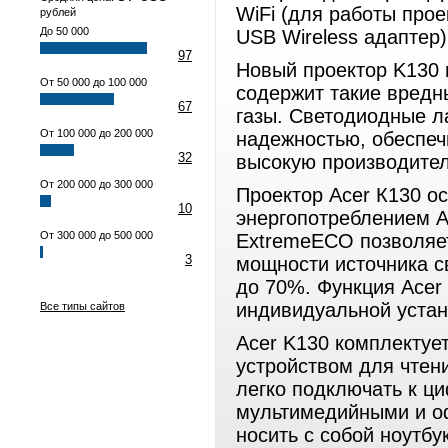
WiFi (для работы про
рублей
До 50 000
USB Wireless адаптер)
97
Новый проектор K130 
От 50 000 до 100 000
содержит такие вредн
67
газы. Светодиодные 
От 100 000 до 200 000
надежностью, обеспеч
32
высокую производител
От 200 000 до 300 000
Проектор Acer К130 о
10
энергопотреблением A
От 300 000 до 500 000
ExtremeECO позволяет
3
мощности источника с
до 70%. Функция Acer
индивидуальной устан
Все типы сайтов
Acer K130 комплектуе
устройством для чтен
легко подключать к ц
мультимедийными и о
носить с собой ноутбу