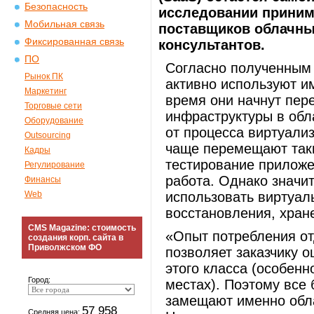
Безопасность
исследовании приним
Мобильная связь
поставщиков облачных
Фиксированная связь
консультантов.
ПО
Согласно полученным
Рынок ПК
активно используют и
Маркетинг
время они начнут пер
Торговые сети
инфраструктуры в обл
Оборудование
от процесса виртуализ
Outsourcing
чаще перемещают таки
Кадры
тестирование приложе
Регулирование
работа. Однако значи
Финансы
Web
использовать виртуа
восстановления, хран
CMS Magazine: стоимость
«Опыт потребления от
создания корп. сайта в
Приволжском ФО
позволяет заказчику 
этого класса (особенн
Город:
местах). Поэтому все
замещают именно обла
57 958
Средняя цена: