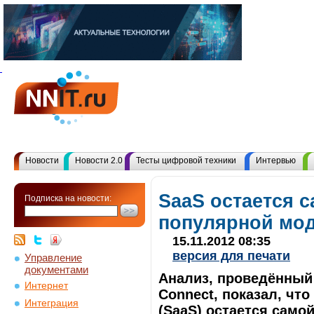
Новости
Новости 2.0
Тесты цифровой техники
Интервью
SaaS остается 
Подписка на новости:
популярной мо
15.11.2012 08:35
версия для печати
Управление
документами
Анализ, проведённый 
Интернет
Connect, показал, чт
Интеграция
(SaaS) остается само