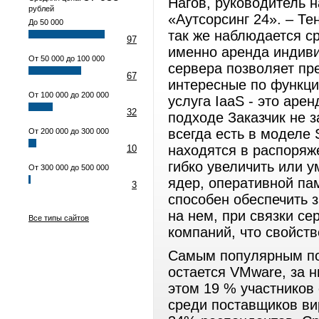
Нагов, руководитель 
рублей
«Аутсорсинг 24». – Те
До 50 000
так же наблюдается с
97
именно аренда индиви
От 50 000 до 100 000
сервера позволяет пр
67
интересные по функци
От 100 000 до 200 000
услуга IaaS - это аре
32
подходе Заказчик не з
всегда есть в моделе
От 200 000 до 300 000
находятся в распоряж
10
гибко увеличить или 
От 300 000 до 500 000
ядер, оперативной пам
3
способен обеспечить 
на нем, при связки се
Все типы сайтов
компаний, что свойст
Самым популярным по
остается VMware, за н
этом 19 % участников
среди поставщиков в