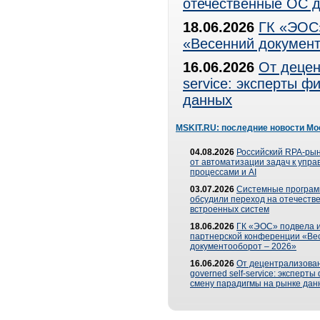
отечественные ОС д
18.06.2026
ГК «ЭОС»
«Весенний документ
16.06.2026
От децен
service: эксперты 
данных
MSKIT.RU: последние новости Мо
04.08.2026
Российский RPA-рын
от автоматизации задач к упр
процессами и AI
03.07.2026
Системные програ
обсудили переход на отечеств
встроенных систем
18.06.2026
ГК «ЭОС» подвела и
партнерской конференции «Ве
документооборот – 2026»
16.06.2026
От децентрализован
governed self-service: эксперт
смену парадигмы на рынке дан