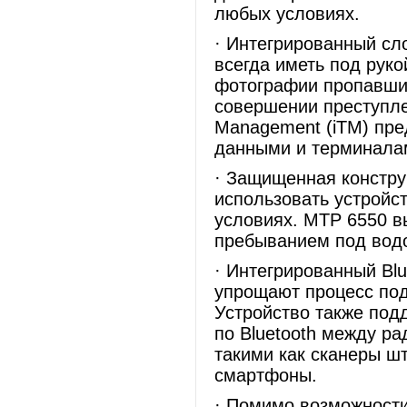
любых условиях.
· Интегрированный сло
всегда иметь под рук
фотографии пропавших
совершении преступлен
Management (iTM) пре
данными и терминалам
· Защищенная констру
использовать устройс
условиях. MTP 6550 в
пребыванием под водо
· Интегрированный Blu
упрощают процесс по
Устройство также под
по Bluetooth между р
такими как сканеры ш
смартфоны.
· Помимо возможности