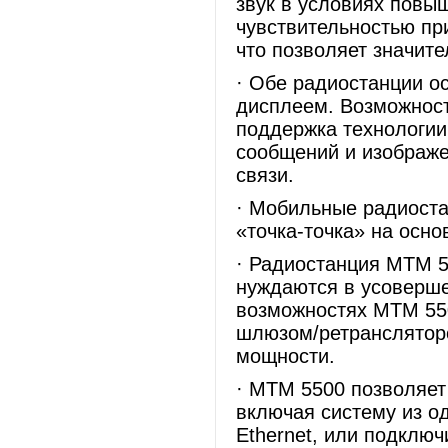
звук в условиях повы
чувствительностью при
что позволяет значите
· Обе радиостанции 
дисплеем. Возможност
поддержка технологии
сообщений и изображ
связи.
· Мобильные радиост
«точка-точка» на осно
· Радиостанция MTM 5
нуждаются в усоверш
возможностях MTM 550
шлюзом/ретранслятор
мощности.
· MTM 5500 позволяет
включая систему из о
Ethernet, или подклю