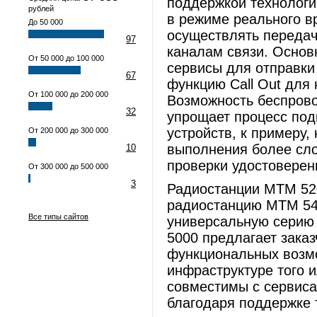
поддержкой технолог
рублей
в режиме реального в
До 50 000
осуществлять переда
97
каналам связи. Основ
От 50 000 до 100 000
сервисы для отправки
67
функцию Call Out для
От 100 000 до 200 000
Возможность беспрово
32
упрощает процесс под
устройств, к примеру
От 200 000 до 300 000
выполнения более сло
10
проверки удостоверен
От 300 000 до 500 000
3
Радиостанции MTM 52
радиостанцию MTM 54
Все типы сайтов
универсальную серию
5000 предлагает зака
функциональных возмо
инфраструктуре того и
совместимы с сервиса
благодаря поддержке 