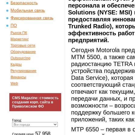
Безопасность
персонала и обеспече
Мобильная связь
Solutions (NYSE: MSI)
Фиксированная связь
предоставляя инновац
Trunked Radio), кото
ПО
эффективность работ
Рынок ПК
предприятий.
Маркетинг
Торговые сети
Сегодня Motorola пре
Оборудование
MTM 5500, а также с
Outsourcing
радиостанцию TETRA н
Кадры
устройства поддержи
Регулирование
Data Service), котора
Финансы
Web
соответствующий ста
отвечают как текущим
передачи данных, и п
CMS Magazine: стоимость
создания корп. сайта в
возможности – возрос
Приволжском ФО
поддержку большего к
приложений, таких как
Город:
MTP 6550 – первая в 
57 958
Средняя цена: