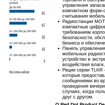
рублей
управления запаса
До 50 000
компактном форм-ф
97
считывания мобиль
От 50 000 до 100 000
Радиостанции MOT
67
компактные цифров
требованиям корпо
От 100 000 до 200 000
безопасности, обсл
32
бизнеса и обеспеч
От 200 000 до 300 000
Панель управления
10
мобильных радиост
От 300 000 до 500 000
устройство в экстр
3
воздействия влаги,
Рации серии TLKR 
Все типы сайтов
которые предостав
сообщениями во вр
проведения вечери
случаях, когда по
друг с другом.
О
Red Dot Product De