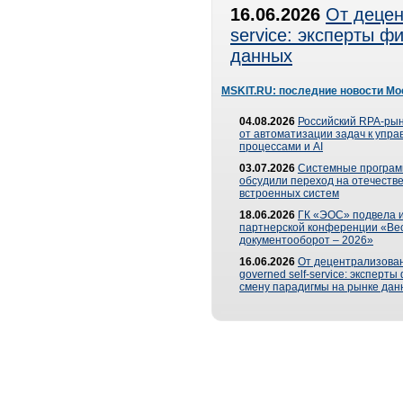
16.06.2026
От децен
service: эксперты 
данных
MSKIT.RU: последние новости Мо
04.08.2026
Российский RPA-рын
от автоматизации задач к упр
процессами и AI
03.07.2026
Системные програ
обсудили переход на отечеств
встроенных систем
18.06.2026
ГК «ЭОС» подвела и
партнерской конференции «Ве
документооборот – 2026»
16.06.2026
От децентрализован
governed self-service: эксперт
смену парадигмы на рынке дан