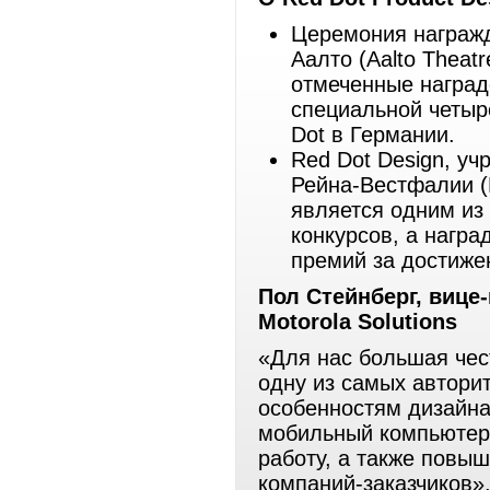
Церемония награжде
Аалто (Aalto Theatr
отмеченные наград
специальной четыр
Dot в Германии.
Red Dot Design, у
Рейна-Вестфалии (D
является одним из
конкурсов, а награ
премий за достиже
Пол Стейнберг, вице
Motorola
Solutions
«Для нас большая чест
одну из самых автори
особенностям дизайна
мобильный компьютер
работу, а также повы
компаний-заказчиков»