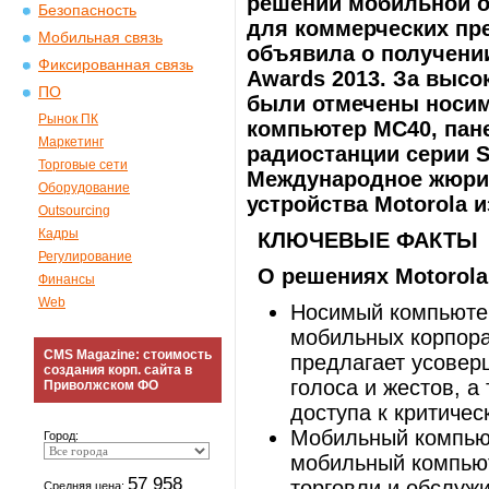
решений мобильной о
Безопасность
для коммерческих пре
Мобильная связь
объявила о получении
Фиксированная связь
Awards 2013. За высо
ПО
были отмечены носи
Рынок ПК
компьютер MC40, пан
Маркетинг
радиостанции серии S
Торговые сети
Международное жюри,
Оборудование
устройства Motorola и
Outsourcing
Кадры
КЛЮЧЕВЫЕ ФАКТЫ
Регулирование
О решениях
Motorola
Финансы
Web
Носимый компьютер
мобильных корпора
CMS Magazine: стоимость
предлагает усовер
создания корп. сайта в
голоса и жестов, а
Приволжском ФО
доступа к критиче
Мобильный компью
Город:
мобильный компьют
57 958
торговли и обслуж
Средняя цена: