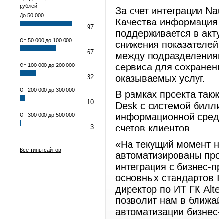
рублей
За счет интеграции N
До 50 000
Качества информация о
97
поддерживается в акту
От 50 000 до 100 000
снижения показателей
67
между подразделениям
сервиса для сохранен
От 100 000 до 200 000
оказываемых услуг.
32
От 200 000 до 300 000
В рамках проекта так
10
Desk с системой билли
информационной среде
От 300 000 до 500 000
счетов клиентов.
3
«На текущий момент н
Все типы сайтов
автоматизированы про
интеграция с бизнес-
основных стандартов I
директор по ИТ ГК Al
позволит нам в ближа
автоматизации бизнес