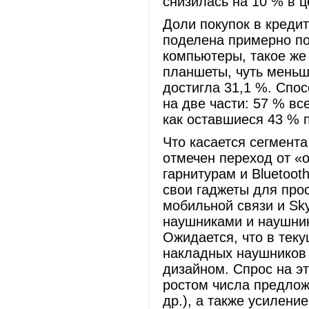
снизилась на 10 % в ц
Доли покупок в кредит
поделена примерно по
компьютеры, такое же
планшеты, чуть меньше
достигла 31,1 %. Спо
на две части: 57 % вс
как оставшиеся 43 % 
Что касается сегмент
отмечен переход от «
гарнитурам и Bluetoo
свои гаджеты для про
мобильной связи и Sk
наушниками и наушник
Ожидается, что в тек
накладных наушников 
дизайном. Спрос на эт
ростом числа предлож
др.), а также усилен