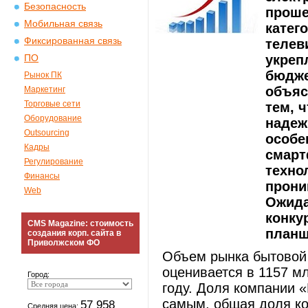
Безопасность
проше
Мобильная связь
катег
Фиксированная связь
телев
укреп
ПО
бюдже
Рынок ПК
объяс
Маркетинг
Торговые сети
тем, 
Оборудование
надеж
Outsourcing
особе
Кадры
смарт
Регулирование
техно
Финансы
прони
Web
Ожида
конку
CMS Magazine: стоимость
планш
создания корп. сайта в
Приволжском ФО
Объем рынка бытовой 
оценивается в 1157 мл
Город:
году. Доля компании «
самым, общая доля ко
57 958
Средняя цена: