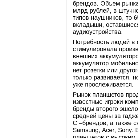
брендов. Объем рынка
млрд рублей, в штучн
типов наушников, то 
вкладыши, оставшиес
аудиоустройства.
Потребность людей в 
стимулировала произв
внешних аккумуляторо
аккумулятор мобильног
нет розетки или друго
только развивается, н
уже прослеживается.
Рынок планшетов прод
известные игроки компь
бренды второго эшелон
средней цены за гадж
C –брендов, а также с
Samsung, Acer, Sony. 
планшетов с высоким