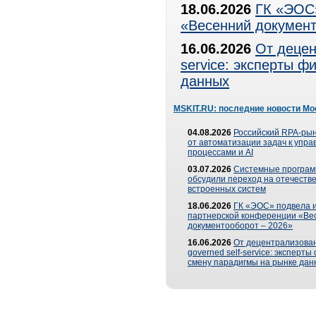
18.06.2026
ГК «ЭОС»
«Весенний документ
16.06.2026
От децен
service: эксперты 
данных
MSKIT.RU: последние новости Мо
04.08.2026
Российский RPA-рын
от автоматизации задач к упр
процессами и AI
03.07.2026
Системные програ
обсудили переход на отечеств
встроенных систем
18.06.2026
ГК «ЭОС» подвела и
партнерской конференции «Ве
документооборот – 2026»
16.06.2026
От децентрализован
governed self-service: эксперт
смену парадигмы на рынке дан