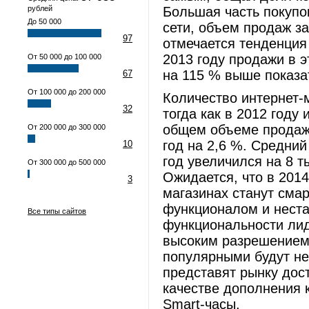
рублей
Большая часть покупо
До 50 000
сети, объем продаж з
97
отмечается тенденция
2013 году продажи в э
От 50 000 до 100 000
на 115 % выше показа
67
От 100 000 до 200 000
Количество интернет-м
32
тогда как в 2012 году 
общем объеме продаж 
От 200 000 до 300 000
год на 2,6 %. Средний
10
год увеличился на 8 т
От 300 000 до 500 000
Ожидается, что в 2014
3
магазинах станут смар
функционалом и неста
Все типы сайтов
функциональности ли
высоким разрешением 
популярными будут н
представят рынку дос
качестве дополнения 
Smart-часы.