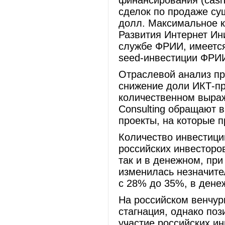
финансирования (cash
сделок по продаже су
долл. Максимальное к
Развития Интернет Ини
службе ФРИИ, имеется
seed-инвестиции ФРИИ
Отраслевой анализ п
снижение доли ИКТ-про
количественном выраже
Consulting обращают 
проекты, на которые 
Количество инвестици
российских инвесторо
так и в денежном, пр
изменилась незначите
с 28% до 35%, в дене
На российском венчу
стагнация, однако по
участие российских и