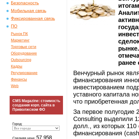
Безопасность
итогам
Мобильная связь
Анали
Фиксированная связь
активн
госуд
ПО
инвест
Рынок ПК
сделок
Маркетинг
Торговые сети
рынке.
Оборудование
отмеча
Outsourcing
ранее
Кадры
Венчурный рынок явля
Регулирование
финансирования инно
Финансы
Web
инвестированием подр
уставного капитала н
что приобретенная до
CMS Magazine: стоимость
создания корп. сайта в
Приволжском ФО
За первое полугодие 2
Consulting выделили 
Город:
долл., из которых 110
финансирования (cash
57 958
Средняя цена: