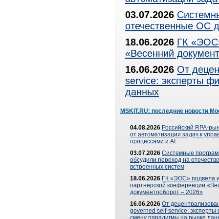
03.07.2026
Системны
отечественные ОС д
18.06.2026
ГК «ЭОС»
«Весенний документ
16.06.2026
От децен
service: эксперты 
данных
MSKIT.RU: последние новости Мо
04.08.2026
Российский RPA-рын
от автоматизации задач к упр
процессами и AI
03.07.2026
Системные програ
обсудили переход на отечеств
встроенных систем
18.06.2026
ГК «ЭОС» подвела и
партнерской конференции «Ве
документооборот – 2026»
16.06.2026
От децентрализован
governed self-service: эксперт
смену парадигмы на рынке дан