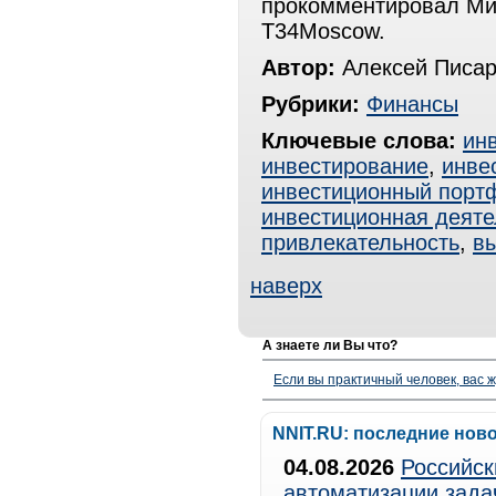
прокомментировал Ми
T34Moscow.
Автор:
Алексей Писар
Рубрики:
Финансы
Ключевые слова:
ин
инвестирование
,
инве
инвестиционный порт
инвестиционная деяте
привлекательность
,
в
наверх
А знаете ли Вы что?
Если вы практичный человек, вас ж
NNIT.RU: последние нов
04.08.2026
Российск
автоматизации зада