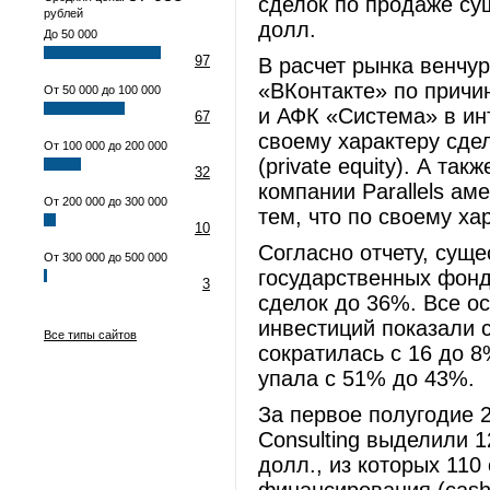
сделок по продаже су
рублей
долл.
До 50 000
97
В расчет рынка венчу
«ВКонтакте» по причи
От 50 000 до 100 000
и АФК «Система» в инт
67
своему характеру сде
От 100 000 до 200 000
(private equity). А та
32
компании Parallels ам
От 200 000 до 300 000
тем, что по своему ха
10
Согласно отчету, сущ
От 300 000 до 500 000
государственных фонд
3
сделок до 36%. Все о
инвестиций показали 
Все типы сайтов
сократилась с 16 до 
упала с 51% до 43%.
За первое полугодие 2
Consulting выделили 
долл., из которых 110