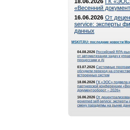
18.06.2026
ГК «ЭОС»
«Весенний документ
16.06.2026
От децен
service: эксперты 
данных
MSKIT.RU: последние новости Мо
04.08.2026
Российский RPA-рын
от автоматизации задач к упр
процессами и AI
03.07.2026
Системные програ
обсудили переход на отечеств
встроенных систем
18.06.2026
ГК «ЭОС» подвела и
партнерской конференции «Ве
документооборот – 2026»
16.06.2026
От децентрализован
governed self-service: эксперт
смену парадигмы на рынке дан