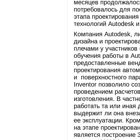
месяцев продолжалось
потребовалось для по
этапа проектирования
технологий Autodesk 
Компания Autodesk, л
дизайна и проектиров
плечами у участнико
обучения работы в Auto
предоставленные венд
проектирования автом
и
поверхностного пар
Inventor позволило с
проведением расчетов
изготовления. В частн
работать та или иная
выдержит ли она внез
ее эксплуатации. Кро
на этапе проектирован
является построение 