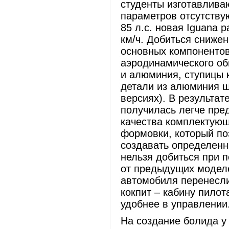
студенты изготавлива
параметров отсутствую
85 л.с. новая Iguana 
км/ч. Добиться снижен
основных компонентов
аэродинамического обв
и алюминия, ступицы 
детали из алюминия ш
версиях). В результа
получилась легче пре
качества комплектующ
формовки, который по
создавать определенн
нельзя добиться при 
от предыдущих моделе
автомобиля перенесли 
кокпит – кабину пило
удобнее в управлении
На создание болида 