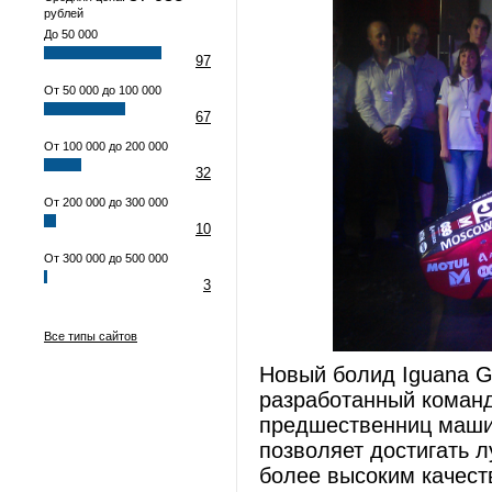
рублей
До 50 000
97
От 50 000 до 100 000
67
От 100 000 до 200 000
32
От 200 000 до 300 000
10
От 300 000 до 500 000
3
Все типы сайтов
Новый болид Iguana G
разработанный коман
предшественниц машин
позволяет достигать л
более высоким качест