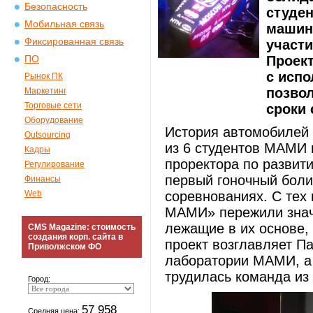
Безопасность
студен
Мобильная связь
машин
Фиксированная связь
участи
Проек
ПО
с испо
Рынок ПК
позво
Маркетинг
Торговые сети
сроки
Оборудование
История автомобилей I
Outsourcing
из 6 студентов МАМИ 
Кадры
проректора по разви
Регулирование
первый гоночный боли
Финансы
Web
соревнованиях. С те
МАМИ» пережили знач
лежащие в их основе,
CMS Magazine: стоимость
создания корп. сайта в
проект возглавляет П
Приволжском ФО
лаборатории МАМИ, а
трудилась команда и
Город:
57 958
Средняя цена: