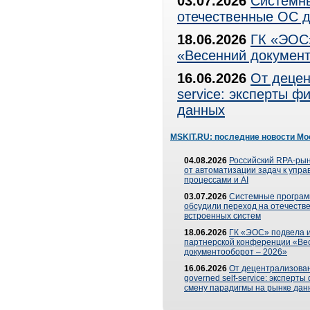
03.07.2026
Системны
отечественные ОС д
18.06.2026
ГК «ЭОС»
«Весенний документ
16.06.2026
От децен
service: эксперты 
данных
MSKIT.RU: последние новости Мо
04.08.2026
Российский RPA-рын
от автоматизации задач к упр
процессами и AI
03.07.2026
Системные програ
обсудили переход на отечеств
встроенных систем
18.06.2026
ГК «ЭОС» подвела и
партнерской конференции «Ве
документооборот – 2026»
16.06.2026
От децентрализован
governed self-service: эксперт
смену парадигмы на рынке дан