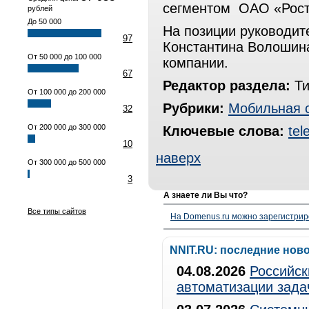
сегментом ОАО «Рост
рублей
До 50 000
На позиции руководи
97
Константина Волошина
От 50 000 до 100 000
компании.
67
Редактор раздела:
Ти
От 100 000 до 200 000
Рубрики:
Мобильная 
32
От 200 000 до 300 000
Ключевые слова:
tel
10
наверх
От 300 000 до 500 000
3
А знаете ли Вы что?
Все типы сайтов
На Domenus.ru можно зарегистрир
NNIT.RU: последние нов
04.08.2026
Российск
автоматизации зада