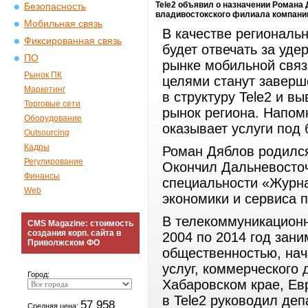
Tele2 объявил о назначении Романа
Безопасность
владивостокского филиала компани
Мобильная связь
В качестве региональ
Фиксированная связь
будет отвечать за уде
ПО
рынке мобильной связ
Рынок ПК
целями станут завер
Маркетинг
в структуру Tele2 и в
Торговые сети
рынок региона. Напо
Оборудование
оказывает услуги под
Outsourcing
Кадры
Роман Дяблов родился
Регулирование
Окончил Дальневосточ
Финансы
специальности «Журна
Web
экономики и сервиса 
В телекоммуникационн
CMS Magazine: стоимость
создания корп. сайта в
2004 по 2014 год зан
Приволжском ФО
общественностью, нач
услуг, коммерческого
Город:
Хабаровском крае, Ев
в Tele2 руководил де
57 958
Средняя цена: