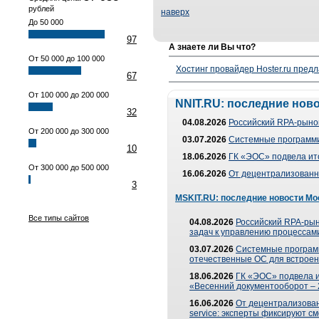
рублей
наверх
До 50 000
97
А знаете ли Вы что?
От 50 000 до 100 000
Хостинг провайдер Hoster.ru предл
67
От 100 000 до 200 000
NNIT.RU: последние нов
32
04.08.2026
Российский RPA-рынок
От 200 000 до 300 000
03.07.2026
Системные программи
10
18.06.2026
ГК «ЭОС» подвела ит
От 300 000 до 500 000
16.06.2026
От децентрализованно
3
MSKIT.RU: последние новости Мо
Все типы сайтов
04.08.2026
Российский RPA-рын
задач к управлению процессами
03.07.2026
Системные програм
отечественные ОС для встроен
18.06.2026
ГК «ЭОС» подвела 
«Весенний документооборот –
16.06.2026
От децентрализованн
service: эксперты фиксируют с