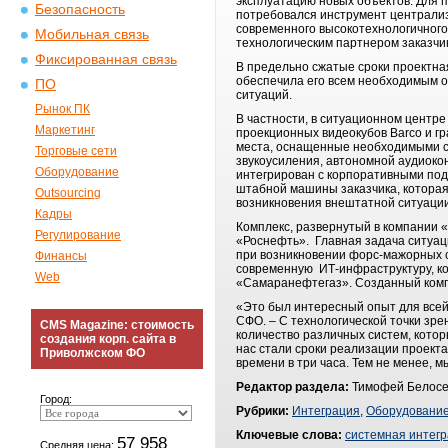
эксплуатацию новых объектов. Для
Безопасность
потребовался инструмент централиз
современного высокотехнологичного
Мобильная связь
технологическим партнером заказчи
Фиксированная связь
В предельно сжатые сроки проектна
обеспечила его всем необходимым о
ПО
ситуаций.
Рынок ПК
В частности, в ситуационном центр
Маркетинг
проекционных видеокубов Barco и г
места, оснащенные необходимыми си
Торговые сети
звукоусиления, автономной аудиоко
Оборудование
интегрирован с корпоративными под
штабной машины заказчика, которая
Outsourcing
возникновения внештатной ситуаци
Кадры
Комплекс, развернутый в компании 
Регулирование
«Роснефть». Главная задача ситуац
при возникновении форс-мажорных с
Финансы
современную ИТ-инфраструктуру, к
Web
«Самаранефтегаз». Созданный комп
«Это был интересный опыт для всей
СФО. – С технологической точки зре
CMS Magazine: стоимость
количество различных систем, кото
создания корп. сайта в
нас стали сроки реализации проект
Приволжском ФО
времени в три часа. Тем не менее, 
Редактор раздела:
Тимофей Белосе
Город:
Рубрики:
Интеграция
,
Оборудовани
Ключевые слова:
системная интег
57 958
Средняя цена: