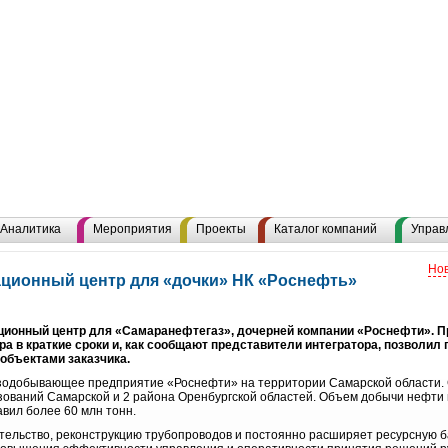
Аналитика
Мероприятия
Проекты
Каталог компаний
Управ
Нов
ационный центр для «дочки» НК «Роснефть»
ционный центр для «Самаранефтегаз», дочерней компании «Роснефти». П
а в краткие сроки и, как сообщают представители интегратора, позволи
бъектами заказчика.
добывающее предприятие «Роснефти» на территории Самарской области. 
ований Самарской и 2 района Оренбургской областей. Объем добычи нефти в
авил более 60 млн тонн.
льство, реконструкцию трубопроводов и постоянно расширяет ресурсную баз