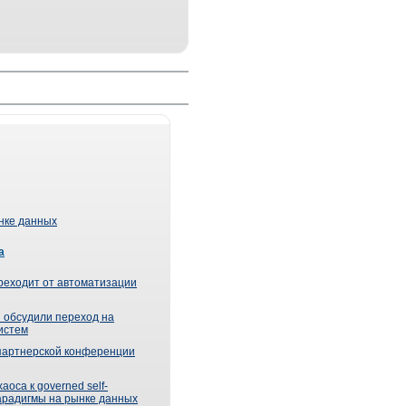
ынке данных
а
реходит от автоматизации
 обсудили переход на
истем
партнерской конференции
оса к governed self-
парадигмы на рынке данных