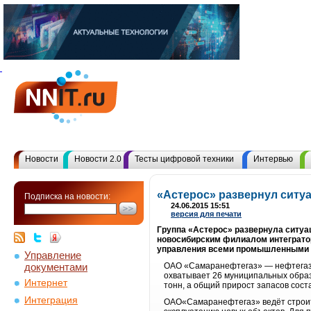
Новости
Новости 2.0
Тесты цифровой техники
Интервью
«Астерос» развернул ситу
Подписка на новости:
24.06.2015 15:51
версия для печати
Группа «Астерос» развернула ситуа
новосибирским филиалом интегратор
управления всеми промышленными о
Управление
документами
ОАО «Самаранефтегаз» — нефтегазо
охватывает 26 муниципальных образ
Интернет
тонн, а общий прирост запасов сост
Интеграция
ОАО«Самаранефтегаз» ведёт строите