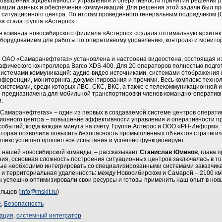
 повышения эффективности управления и оперативности принятия решений р
ации данных и обеспечения коммуникаций. Для решения этой задачи был пр
 ситуационного центра. По итогам проведенного генеральным подрядчиком 
ка стала группа «Астерос».
я команда новосибирского филиала «Астерос» создала оптимальную архитект
борудованием для работы по оперативному управлению, контролю и монитор
е ОАО «Самаранефтегаз» установлена и настроена видеостена, состоящая и
рафического контроллера Barco XDS-400. Для 20 операторов полностью подго
стемами коммуникаций: аудио-видео источниками, системами отображения 
нференции, мониторинга, документирования и прочими. Весь комплекс технол
системами, среди которых ЛВС, СКС, ВКС, а также с телекоммуникационной 
 предназначена для мобильной транспортировки членов командно-оперативн
и.
«Самаранефтегаз» – один из первых в создаваемой системе центров операти
ионного центра – повышение эффективности управления и оперативности пр
обытий, когда каждая минута на счету. Группе Астерос и ООО «РН-Информ» 
оторая позволила повысить безопасность промышленных объектов стратегич
лекс успешно прошел все испытания и успешно функционирует.
 нашей новосибирской команды, – рассказывает
Станислав Юминов
, глава 
ния, основная сложность построения ситуационных центров заключалась в т
рые необходимо интегрировать со специализированными системами заказчик
а и территориальная удаленность: между Новосибирском и Самарой – 2100 км
мы успешно оптимизировали свои ресурсы и готовы применить наш опыт в нов
льцев (
info@mskit.ru
)
е
,
Безопасность
рация
,
системный интегратор