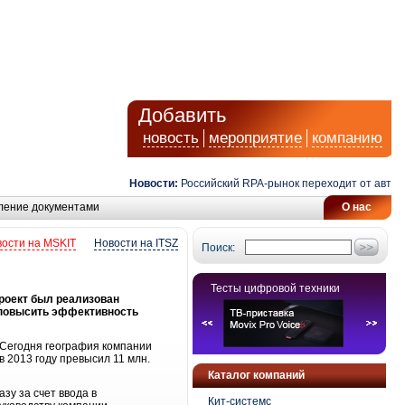
Добавить
новость
мероприятие
компанию
Новости:
Российский RPA-рынок переходит от автомати
ление документами
О нас
ости на MSKIT
Новости на ITSZ
Поиск:
Тесты цифровой техники
роект был реализован
л повысить эффективность
Сегодня география компании
 2013 году превысил 11 млн.
Каталог компаний
у за счет ввода в
Кит-системс