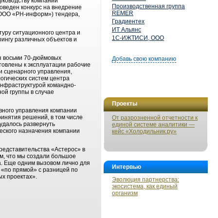
уководству компании
Производственная группа
оведен конкурс на внедрение
REMER
(ООО «РН-информ») тендера,
Градиентех
ИТ Альянс
уру ситуационного центра и
1С-ИЖТИСИ, ООО
ингу различных объектов и
з восьми 70-дюймовых
Добавь свою компанию
товлены к эксплуатации рабочие
и сценарного управления,
огических систем центра
инфраструктурой командно-
ой группы в случае
Проекты
вного управления компании
инятия решений, в том числе
От разрозненной отчетности к
удалось развернуть
единой системе аналитики —
еского назначения компании
кейс «Холодильник.ру»
представительства «Астерос» в
ом, что мы создали большое
а. Еще одним вызовом лично для
Интервью
 «по прямой» с разницей по
ых проектах».
Эволюция партнерства:
экосистема, как единый
организм