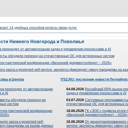
агает 14 удобных способов оплаты своих услуг.
ости Нижнего Новгорода и Поволжья
 переходит от автоматизации задач к управлению процессами и AI
сты обсудили переход на отечественные ОС для встроенных систем
оги партнерской конференции «Весенний документооборот – 2026»
го хаоса к governed self-service: эксперты фиксируют смену парадигмы на р
сквы и Центра
ITSZ.RU: последние новости Петербург
ок переходит от автоматизации
04.08.2026
Российский RPA-рынок пе
 и AI
задач к управлению процессами и AI
мисты обсудили переход на
03.07.2026
Системные программисты
ных систем
отечественные ОС для встроенных с
итоги партнерской конференции
18.06.2026
ГК «ЭОС» подвела итоги 
 2026»
«Весенний документооборот – 2026»
ого хаоса к governed self-
16.06.2026
От децентрализованного ха
мену парадигмы на рынке данных
service: эксперты фиксируют смену 