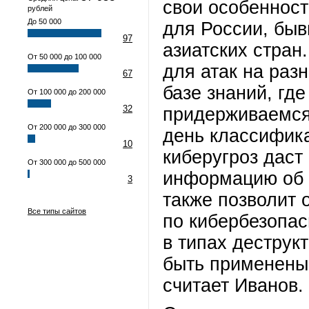
свои особенност
рублей
До 50 000
для России, бы
97
азиатских стран
От 50 000 до 100 000
для атак на раз
67
базе знаний, гд
От 100 000 до 200 000
32
придерживаемся
От 200 000 до 300 000
день классифика
10
киберугроз даст
От 300 000 до 500 000
информацию об а
3
также позволит 
Все типы сайтов
по кибербезопас
в типах деструк
быть применены 
считает Иванов.