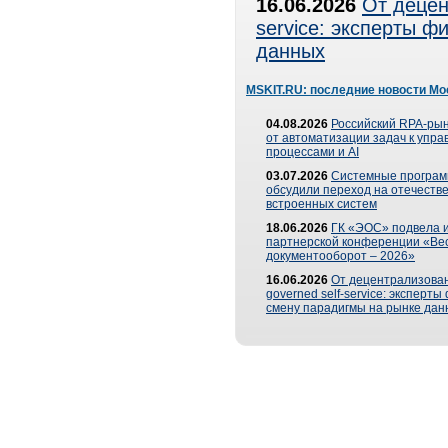
16.06.2026
От децен
service: эксперты 
данных
MSKIT.RU: последние новости Мо
04.08.2026
Российский RPA-рын
от автоматизации задач к упр
процессами и AI
03.07.2026
Системные програ
обсудили переход на отечеств
встроенных систем
18.06.2026
ГК «ЭОС» подвела и
партнерской конференции «Ве
документооборот – 2026»
16.06.2026
От децентрализован
governed self-service: эксперт
смену парадигмы на рынке дан