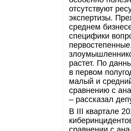
отсутствуют рес
экспертизы. Пре
среднем бизнесе
специфики вопр
первостепенные.
злоумышленников
растет. По дан
в первом полуго
малый и средний
сравнению с ана
– рассказал депу
В III квартале 2
киберинциденто
сравнении с ана