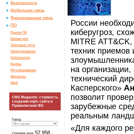
Безопасность
Мобильная связь
Фиксированная связь
России необход
ПО
киберугроз, схо
Рынок ПК
Маркетинг
MITRE ATT&CK, 
Торговые сети
техник приемов 
Оборудование
Outsourcing
злоумышленника
Кадры
на организации,
Регулирование
технический дир
Финансы
Web
Касперского»
Ан
позволит провер
CMS Magazine: стоимость
создания корп. сайта в
зарубежные сред
Приволжском ФО
реальным ландш
Город:
«Для каждого ре
57 958
Средняя цена: