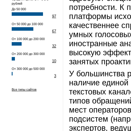
рублей
потребности. К 
До 50 000
платформы исхо
97
качественнее с
От 50 000 до 100 000
67
умных голосовы
От 100 000 до 200 000
иностранные ана
32
высокую эффект
От 200 000 до 300 000
занятых проакти
10
От 300 000 до 500 000
У большинства 
3
наличие единой 
текстовых канал
Все типы сайтов
типов обращений
мест операторо
подсистем (напр
экспертов, веду