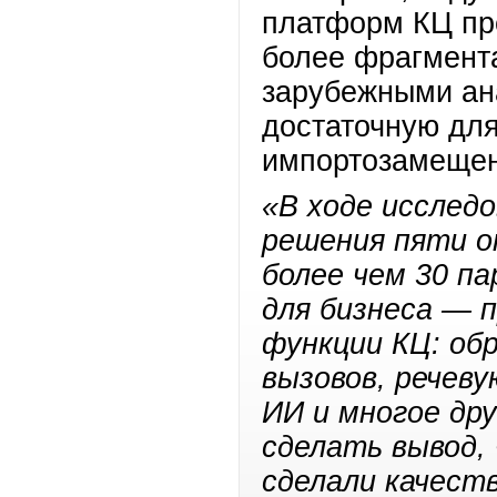
платформ КЦ пр
более фрагмент
зарубежными ан
достаточную для
импортозамеще
«В ходе исслед
решения пяти о
более чем 30 п
для бизнеса
— п
функции КЦ: об
вызовов, речеву
ИИ и многое др
сделать вывод,
сделали качест