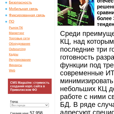
отече
Безопасность
решени
Мобильная связь
сравн
Фиксированная связь
более
ПО
тенден
Рынок ПК
Среди преимуще
Маркетинг
Торговые сети
КЦ, над которым
Оборудование
последние три г
Outsourcing
Кадры
готовность разр
Регулирование
функции под тре
Финансы
Web
современные ИТ
минимизировать
CMS Magazine: стоимость
создания корп. сайта в
небольших КЦ до
Приволжском ФО
работе с ними 
Город:
БД. В ряде слу
адресуют специ
57 958
Средняя цена: