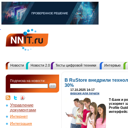
Новости
Новости 2.0
Тесты цифровой техники
Интервью
В RuStore внедрили технол
Подписка на новости:
30%
17.10.2025 14:17
версия для печати
Т-Банк и р
ускоряет з
Управление
Profile Gu
документами
интерфейс
Интернет
Интеграция