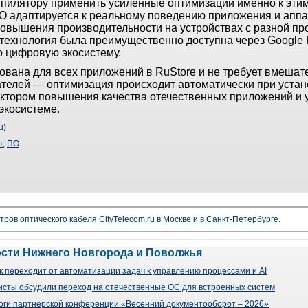
омпилятору применить усиленные оптимизации именно к эти
O адаптируется к реальному поведению приложения и аппа
овышения производительности на устройствах с разной пр
технология была преимущественно доступна через Google P
ю цифровую экосистему.
ована для всех приложений в RuStore и не требует вмешат
ателей — оптимизация происходит автоматически при устан
ктором повышения качества отечественных приложений и 
экосистеме.
u
)
т
,
ПО
ров оптического кабеля CityTelecom.ru в Москве и в Санкт-Петербурге.
ости Нижнего Новгорода и Поволжья
 переходит от автоматизации задач к управлению процессами и AI
сты обсудили переход на отечественные ОС для встроенных систем
оги партнерской конференции «Весенний документооборот – 2026»