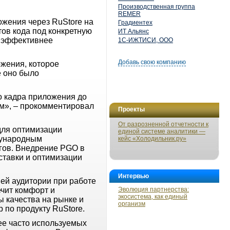
Производственная группа
REMER
ожения через RuStore на
Градиентех
ов кода под конкретную
ИТ Альянс
и эффективнее
1С-ИЖТИСИ, ООО
Добавь свою компанию
жения, которое
e оно было
о кадра приложения до
м», – прокомментировал
Проекты
От разрозненной отчетности к
для оптимизации
единой системе аналитики —
дународным
кейс «Холодильник.ру»
гов. Внедрение PGO в
ставки и оптимизации
Интервью
ей аудитории при работе
ечит комфорт и
Эволюция партнерства:
экосистема, как единый
 качества на рынке и
организм
 по продукту RuStore.
лее часто используемых