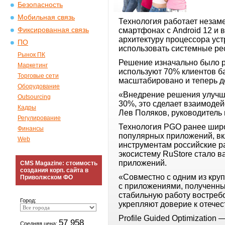
Безопасность
Мобильная связь
Технология работает незаме
Фиксированная связь
смартфонах с Android 12 и
архитектуру процессора ус
ПО
использовать системные ре
Рынок ПК
Решение изначально было р
Маркетинг
используют 70% клиентов ба
Торговые сети
масштабировано и теперь д
Оборудование
«Внедрение решения улучша
Outsourcing
30%, это сделает взаимоде
Кадры
Лев Поляков, руководитель 
Регулирование
Технология PGO ранее широ
Финансы
популярных приложений, вк
Web
инструментам российские р
экосистему RuStore стало 
приложений.
CMS Magazine: стоимость
создания корп. сайта в
«Совместно с одним из кру
Приволжском ФО
с приложениями, полученны
стабильную работу востреб
Город:
укрепляют доверие к отечес
Profile Guided Optimizatio
57 958
Средняя цена: