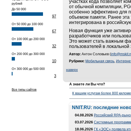
участках кода позволяет к
рублей
от обычной компиляции, PG
До 50 000
особенно эффективно для п
97
объемом памяти. Ранее эта 
интегрирована в российску
От 50 000 до 100 000
Новая функция уже активир
67
разработчиков или пользов
От 100 000 до 200 000
Это может стать важным фа
32
пользователей в локальной 
От 200 000 до 300 000
Автор:
Антон Соловьев (
info@mskit.r
10
Рубрики:
Мобильная связь
,
Интерне
От 300 000 до 500 000
наверх
3
А знаете ли Вы что?
Все типы сайтов
К вашим услугам более 800 километ
NNIT.RU: последние нов
04.08.2026
Российский RPA-рынок
03.07.2026
Системные программи
18.06.2026
ГК «ЭОС» подвела ит