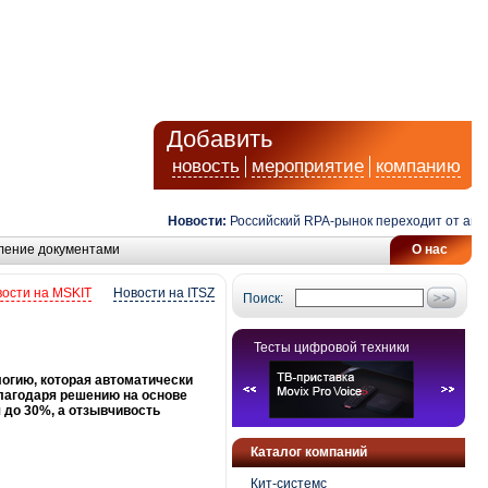
Добавить
новость
мероприятие
компанию
Новости:
Российский RPA-рынок переходит от автома
ление документами
О нас
ости на MSKIT
Новости на ITSZ
Поиск:
Тесты цифровой техники
логию, которая автоматически
Благодаря решению на основе
я до 30%, а отзывчивость
Каталог компаний
Кит-системс