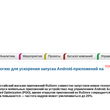
Аналитика
Мероприятия
Проекты
Каталог компаний
Управ
Нов
огию для ускорения запуска Android-приложений на
оссийский магазин приложений RuStore совместно запустили новую техно
апуск мобильных приложений на устройствах под управлением Android. 
ided Optimization (PGO), время открытия приложений из RuStore сокращаетс
а повышается — частота кадров может увеличиваться до 20%.