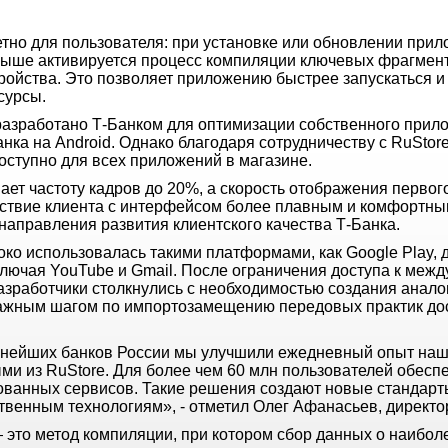
тно для пользователя: при установке или обновлении прил
 выше активируется процесс компиляции ключевых фрагмент
тройства. Это позволяет приложению быстрее запускаться 
сурсы.
азработано Т-Банком для оптимизации собственного прило
нка на Android. Однако благодаря сотрудничеству с RuStor
оступно для всех приложений в магазине.
ет частоту кадров до 20%, а скорость отображения первог
йствие клиента с интерфейсом более плавным и комфортны
направления развития клиентского качества Т-Банка.
ко использовалась такими платформами, как Google Play, 
лючая YouTube и Gmail. После ограничения доступа к меж
азработчики столкнулись с необходимостью создания анало
важным шагом по импортозамещению передовых практик до
пнейших банков России мы улучшили ежедневный опыт наш
ми из RuStore. Для более чем 60 млн пользователей обесп
ованных сервисов. Такие решения создают новые стандарты
твенным технологиям», - отметил Олег Афанасьев, директор
n — это метод компиляции, при котором сбор данных о наибо