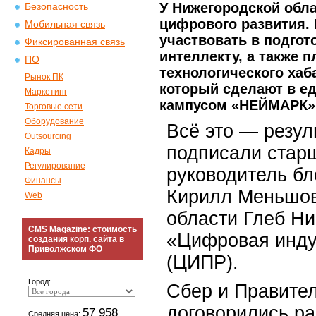
У Нижегородской обл
Безопасность
цифрового развития. 
Мобильная связь
участвовать в подгот
Фиксированная связь
интеллекту, а также 
ПО
технологического хаб
Рынок ПК
который сделают в ед
Маркетинг
кампусом «НЕЙМАРК»
Торговые сети
Оборудование
Всё это — резул
Outsourcing
подписали старш
Кадры
Регулирование
руководитель бл
Финансы
Кирилл Меньшов
Web
области Глеб Н
CMS Magazine: стоимость
«Цифровая инду
создания корп. сайта в
Приволжском ФО
(ЦИПР).
Город:
Сбер и Правите
договорились ра
57 958
Средняя цена: