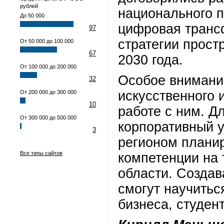
рублей
национального 
До 50 000
цифровая транс
97
стратегии прост
От 50 000 до 100 000
67
2030 года.
От 100 000 до 200 000
Особое внимани
32
искусственного 
От 200 000 до 300 000
10
работе с ним. Д
От 300 000 до 500 000
корпоративный у
3
регионом плани
Все типы сайтов
компетенции на
области. Создав
смогут научитьс
бизнеса, студен