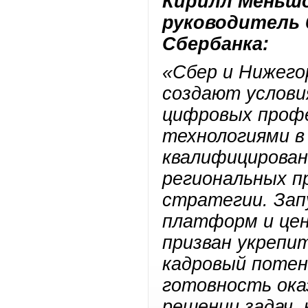
Кирилл Меньшо
руководитель 
Сбербанка:
«Сбер и Нижего
создают услови
цифровых профе
технологиями в
квалифицирован
региональных п
стратегии. Зап
платформ и це
призван укрепи
кадровый потен
готовность ока
решении задач,