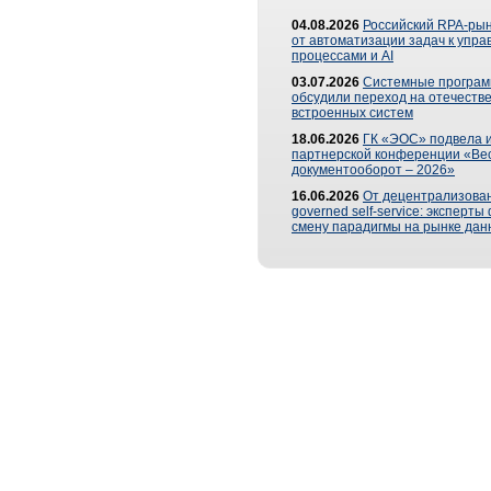
04.08.2026
Российский RPA-рын
от автоматизации задач к упр
процессами и AI
03.07.2026
Системные програ
обсудили переход на отечеств
встроенных систем
18.06.2026
ГК «ЭОС» подвела и
партнерской конференции «Ве
документооборот – 2026»
16.06.2026
От децентрализован
governed self-service: эксперт
смену парадигмы на рынке дан