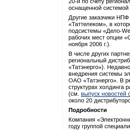
20-й по счету региона
оснащенной системой 
Другие заказчики НПФ
«Таттелеком», в котор
подсистемы «Дело-Wеb
рабочих мест опции «
ноября 2006 г.).
В числе других партн
региональный дистри
«Татэнерго»). Недавн
внедрения системы эл
ОАО «Татэнерго». В р
структурах холдинга 
(см.
выпуск новостей о
около 20 дистрибутор
Подробности
Компания «Электронн
году группой специал