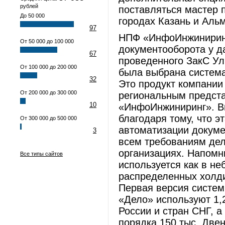
рублей
поставляться мастер 
До 50 000
городах Казань и Альм
97
НПФ «ИнфоИнжиниринг
От 50 000 до 100 000
документооборота у да
67
проведенного ЗакС Ул
От 100 000 до 200 000
была выбрана система
32
Это продукт компании
От 200 000 до 300 000
региональным предст
10
«ИнфоИнжиниринг». В
благодаря тому, что 
От 300 000 до 500 000
автоматизации докумен
3
всем требованиям дел
организациях. Напомн
Все типы сайтов
используется как в не
распределенных холди
Первая версия систем
«Дело» используют 1,
России и стран СНГ, 
порядка 150 тыс. Две