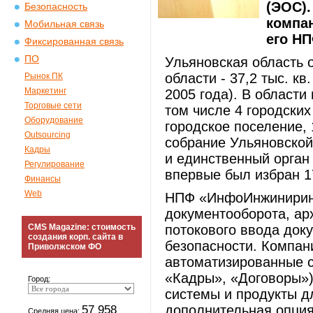
(ЭОС).
Безопасность
компан
Мобильная связь
его Н
Фиксированная связь
ПО
Ульяновская область 
области - 37,2 тыс. кв
Рынок ПК
Маркетинг
2005 года). В области
Торговые сети
том числе 4 городских
Оборудование
городское поселение,
Outsourcing
собрание Ульяновской
Кадры
и единственный орган 
Регулирование
впервые был избран 1
Финансы
Web
НПФ «ИнфоИнжиниринг
документооборота, ар
CMS Magazine: стоимость
потокового ввода док
создания корп. сайта в
безопасности. Компан
Приволжском ФО
автоматизированные с
«Кадры», «Договоры»),
Город:
системы и продукты д
57 958
дополнительная опция
Средняя цена: