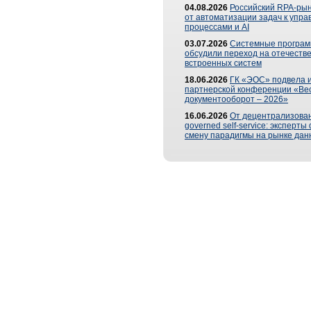
04.08.2026
Российский RPA-рын
от автоматизации задач к упр
процессами и AI
03.07.2026
Системные програ
обсудили переход на отечеств
встроенных систем
18.06.2026
ГК «ЭОС» подвела и
партнерской конференции «Ве
документооборот – 2026»
16.06.2026
От децентрализован
governed self-service: эксперт
смену парадигмы на рынке дан