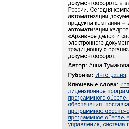
документооборота в в
России. Cегодня комп
автоматизации докуме
продукты компании – э
автоматизации кадров
«Архивное дело» и си
электронного докумен
традиционную организ
документооборот.
Автор:
Анна Тумакова
Рубрики:
Интеграция
Ключевые слова:
ис
лицензионное програ
программного обеспеч
обеспечения
,
поставк
программное обеспеч
программное обеспеч
управления
,
система 