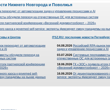
ости Нижнего Новгорода и Поволжья
 переходит от автоматизации задач к управлению процессами и AI
сты обсудили переход на отечественные ОС для встроенных систем
оги партнерской конференции «Весенний документооборот – 2026»
го хаоса к governed self-service: эксперты фиксируют смену парадигмы на р
сквы и Центра
ITSZ.RU: последние новости Петербург
ок переходит от автоматизации
04.08.2026
Российский RPA-рынок пе
 и AI
задач к управлению процессами и AI
мисты обсудили переход на
03.07.2026
Системные программисты
ных систем
отечественные ОС для встроенных с
итоги партнерской конференции
18.06.2026
ГК «ЭОС» подвела итоги 
 2026»
«Весенний документооборот – 2026»
ого хаоса к governed self-
16.06.2026
От децентрализованного ха
мену парадигмы на рынке данных
service: эксперты фиксируют смену 