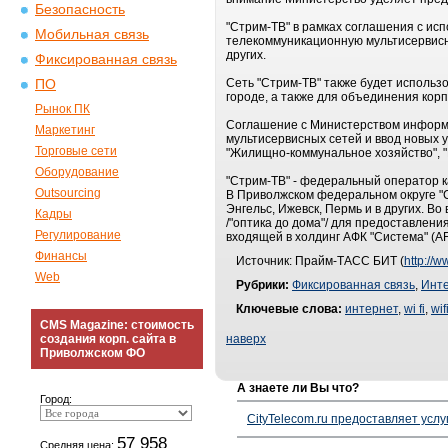
Безопасность
"Стрим-ТВ" в рамках соглашения с ис
Мобильная связь
телекоммуникационную мультисервисну
других.
Фиксированная связь
Сеть "Стрим-ТВ" также будет испол
ПО
городе, а также для объединения кор
Рынок ПК
Соглашение с Министерством информа
Маркетинг
мультисервисных сетей и ввод новых у
Торговые сети
"Жилищно-коммунальное хозяйство", 
Оборудование
"Стрим-ТВ" - федеральный оператор ка
Outsourcing
В Приволжском федеральном округе "С
Энгельс, Ижевск, Пермь и в других. В
Кадры
/"оптика до дома"/ для предоставлени
Регулирование
входящей в холдинг АФК "Система" (AF
Финансы
Источник: Прайм-ТАСС БИТ (
http://w
Web
Рубрики:
Фиксированная связь
,
Инт
Ключевые слова:
интернет
,
wi fi
,
wif
CMS Magazine: стоимость
создания корп. сайта в
наверх
Приволжском ФО
А знаете ли Вы что?
Город:
CityTelecom.ru предоставляет услу
57 958
Средняя цена: