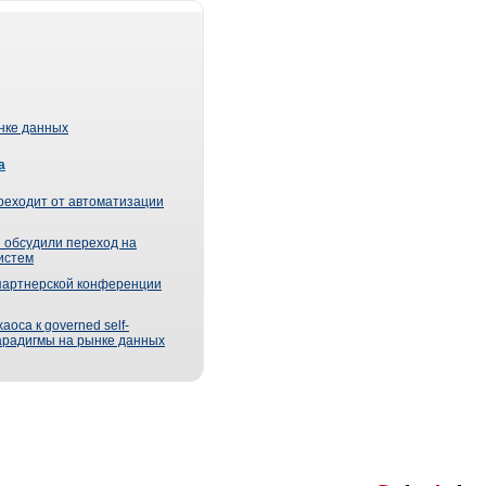
ынке данных
а
реходит от автоматизации
 обсудили переход на
истем
партнерской конференции
оса к governed self-
парадигмы на рынке данных