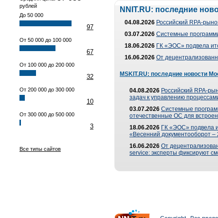
рублей
NNIT.RU: последние нов
До 50 000
04.08.2026
Российский RPA-рынок
97
03.07.2026
Системные программи
От 50 000 до 100 000
18.06.2026
ГК «ЭОС» подвела ит
67
16.06.2026
От децентрализованно
От 100 000 до 200 000
MSKIT.RU: последние новости Мо
32
От 200 000 до 300 000
04.08.2026
Российский RPA-рын
задач к управлению процессами
10
03.07.2026
Системные програм
От 300 000 до 500 000
отечественные ОС для встроен
3
18.06.2026
ГК «ЭОС» подвела 
«Весенний документооборот –
16.06.2026
От децентрализованн
Все типы сайтов
service: эксперты фиксируют с