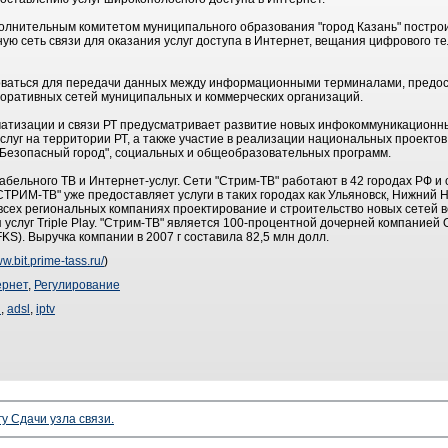
полнительным комитетом муниципального образования "город Казань" постро
ю сеть связи для оказания услуг доступа в Интернет, вещания цифрового те
ьзоваться для передачи данных между информационными терминалами, пред
поративных сетей муниципальных и коммерческих организаций.
тизации и связи РТ предусматривает развитие новых инфокоммуникационны
слуг на территории РТ, а также участие в реализации национальных проектов 
"Безопасный город", социальных и общеобразовательных программ.
бельного ТВ и Интернет-услуг. Сети "Стрим-ТВ" работают в 42 городах РФ и
ТРИМ-ТВ" уже предоставляет услуги в таких городах как Ульяновск, Нижний Н
о всех региональных компаниях проектирование и строительство новых сетей 
я услуг Triple Play. "Стрим-ТВ" является 100-процентной дочерней компание
KS). Выручка компании в 2007 г составила 82,5 млн долл.
ww.bit.prime-tass.ru/
)
ернет
,
Регулирование
i
,
adsl
,
iptv
гу Сдачи узла связи.