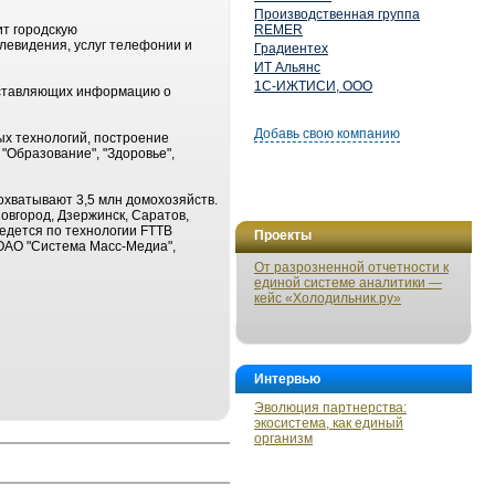
Производственная группа
ит городскую
REMER
левидения, услуг телефонии и
Градиентех
ИТ Альянс
1С-ИЖТИСИ, ООО
оставляющих информацию о
Добавь свою компанию
х технологий, построение
"Образование", "Здоровье",
 охватывают 3,5 млн домохозяйств.
овгород, Дзержинск, Саратов,
ведется по технологии FTTB
Проекты
й ОАО "Система Масс-Медиа",
От разрозненной отчетности к
единой системе аналитики —
кейс «Холодильник.ру»
Интервью
Эволюция партнерства:
экосистема, как единый
организм