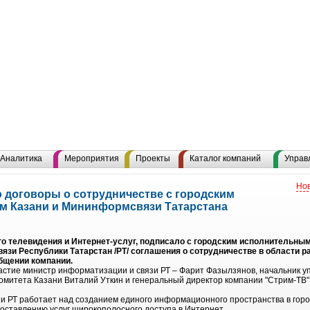
Аналитика
Мероприятия
Проекты
Каталог компаний
Управ
Нов
 договоры о сотрудничестве с городским
м Казани и Мининформсвязи Татарстана
о телевидения и Интернет-услуг, подписало с городским исполнительным
язи Республики Татарстан /РТ/ соглашения о сотрудничестве в области
общении компании.
астие министр информатизации и связи РТ – Фарит Фазылзянов, начальник
комитета Казани Виталий Уткин и генеральный директор компании "Стрим-ТВ
 РТ работает над созданием единого информационного пространства в горо
оставлению услуг широкополосного доступа в Интернет.