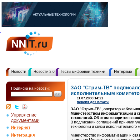
Новости
Новости 2.0
Тесты цифровой техники
Интервью
ЗАО "Стрим-ТВ" подписало
Подписка на новости:
исполнительным комитето
11.07.2008 14:21
версия для печати
ЗАО "Стрим-ТВ", оператор кабельног
Министерством информатизации и св
Управление
технологий. Об этом говорится в со
документами
В подписании соглашений приняли уч
технологий и связи исполнительного 
Интернет
Интеграция
Министерство информатизации и связи
внимание Министерство уделяет пред