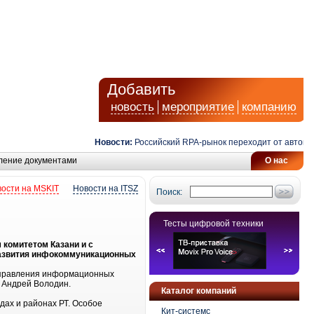
Добавить
новость
мероприятие
компанию
Новости:
Российский RPA-рынок переходит от автомати
ление документами
О нас
ости на MSKIT
Новости на ITSZ
Поиск:
Тесты цифровой техники
 комитетом Казани и с
 развития инфокоммуникационных
 управления информационных
" Андрей Володин.
Каталог компаний
дах и районах РТ. Особое
Кит-системс