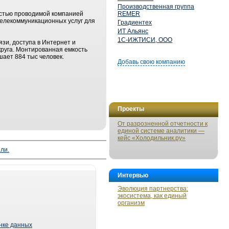
Производственная группа
астью проводимой компанией
REMER
телекоммуникационных услуг для
Градиентех
ИТ Альянс
1С-ИЖТИСИ, ООО
зи, доступа в Интернет и
руга. Монтированная емкость
ает 884 тыс человек.
Добавь свою компанию
Проекты
От разрозненной отчетности к
единой системе аналитики —
кейс «Холодильник.ру»
ли.
Интервью
Эволюция партнерства:
экосистема, как единый
организм
ынке данных