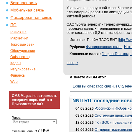
Безопасность
Увеличение пропускной способности 
Мобильная связь
планомерной работы по ликвидации "
жителей региона.
Фиксированная связь
ОАО "ВолгаТелеком" - телекоммуникац
ПО
передачи данных, телевидения и рад
Рынок ПК
сети составляет 5,2 млн телефонных
Маркетинг
Источник: Прайм-ТАСС БИТ (
http://w
Торговые сети
Рубрики:
Фиксированная связь
,
Инт
Оборудование
Ключевые слова:
Голден Телеком
,
Outsourcing
наверх
Кадры
Регулирование
Финансы
А знаете ли Вы что?
Web
Если вы оператор связи, в CityTe
CMS Magazine: стоимость
создания корп. сайта в
NNIT.RU: последние нов
Приволжском ФО
04.08.2026
Российский RPA-рынок
03.07.2026
Системные программи
Город:
18.06.2026
ГК «ЭОС» подвела ит
57 958
16.06.2026
От децентрализованно
Средняя цена: