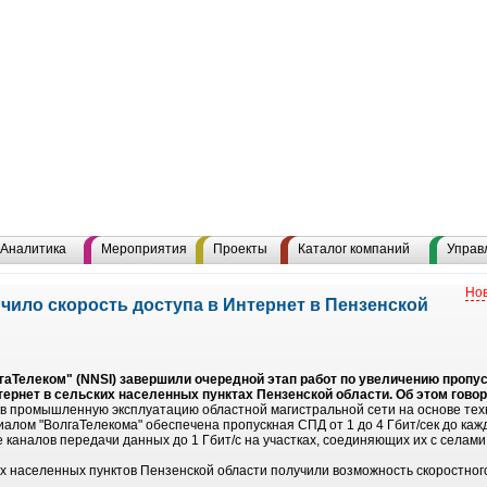
Аналитика
Мероприятия
Проекты
Каталог компаний
Управ
Нов
чило скорость доступа в Интернет в Пензенской
аТелеком" (NNSI) завершили очередной этап работ по увеличению пропус
тернет в сельских населенных пунктах Пензенской области. Об этом гово
а в промышленную эксплуатацию областной магистральной сети на основе т
алом "ВолгаТелекома" обеспечена пропускная СПД от 1 до 4 Гбит/сек до каж
аналов передачи данных до 1 Гбит/с на участках, соединяющих их с селами
х населенных пунктов Пензенской области получили возможность скоростного