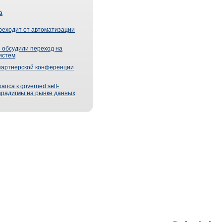
а
реходит от автоматизации
 обсудили переход на
истем
партнерской конференции
оса к governed self-
парадигмы на рынке данных