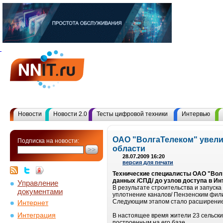
Новости
Новости 2.0
Тесты цифровой техники
Интервью
ОАО "ВолгаТелеком" увели
Подписка на новости:
области
28.07.2009 16:20
версия для печати
Технические специалисты ОАО "Волг
данных /СПД/ до узлов доступа в Ин
Управление
В результате строительства и запуск
документами
уплотнение каналов/ Пензенским фили
Следующим этапом стало расширение к
Интернет
Интеграция
В настоящее время жители 23 сельски
построенным на его базе.