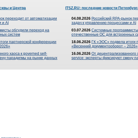
сквы и Центра
ITSZ.RU: последние новости Петербург
ок переходит от автоматизации
04.08.2026
Российский RPA-рынок пе
 и AI
задач к управлению процессами и AI
мисты обсудили переход на
03.07.2026
Системные программисты
ных систем
отечественные ОС для встроенных с
итоги партнерской конференции
18.06.2026
ГК «ЭОС» подвела итоги 
 2026»
«Весенний документооборот – 2026»
ого хаоса к governed self-
16.06.2026
От децентрализованного ха
мену парадигмы на рынке данных
service: эксперты фиксируют смену 