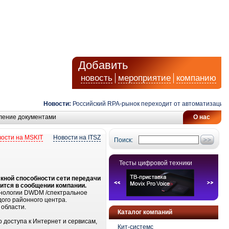
Добавить
новость
мероприятие
компанию
Новости:
Российский RPA-рынок переходит от автоматизации за
ление документами
О нас
ости на MSKIT
Новости на ITSZ
Поиск:
Тесты цифровой техники
кной способности сети передачи
рится в сообщении компании.
ехнологии DWDM /спектральное
дого районного центра.
 области.
Каталог компаний
 доступа к Интернет и сервисам,
Кит-системс