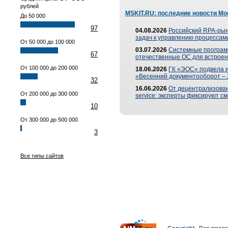
рублей
MSKIT.RU: последние новости Мо
До 50 000
97
04.08.2026
Российский RPA-рын
задач к управлению процессами
От 50 000 до 100 000
03.07.2026
Системные програм
67
отечественные ОС для встроен
От 100 000 до 200 000
18.06.2026
ГК «ЭОС» подвела 
«Весенний документооборот –
32
16.06.2026
От децентрализованн
От 200 000 до 300 000
service: эксперты фиксируют с
10
От 300 000 до 500 000
3
Все типы сайтов