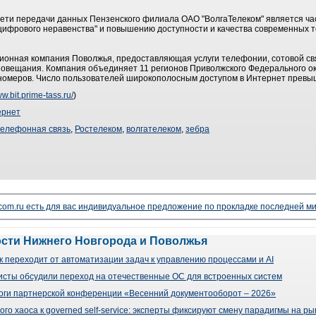
сети передачи данных Пензенского филиала ОАО "ВолгаТелеком" является ч
цифрового неравенства" и повышению доступности и качества современных 
ионная компания Поволжья, предоставляющая услуги телефонии, сотовой свя
иовещания. Компания объединяет 11 регионов Приволжского Федерального ок
 номеров. Число пользователей широкополосным доступом в Интернет превыш
ww.bit.prime-tass.ru/
)
ернет
телефонная связь
,
Ростелеком
,
волгателеком
,
зебра
lecom.ru есть для вас индивидуальное предложение по прокладке последней ми
ости Нижнего Новгорода и Поволжья
 переходит от автоматизации задач к управлению процессами и AI
сты обсудили переход на отечественные ОС для встроенных систем
оги партнерской конференции «Весенний документооборот – 2026»
го хаоса к governed self-service: эксперты фиксируют смену парадигмы на р