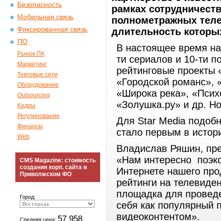
Безопасность
рамках сотрудничеств
Мобильная связь
полнометражных теле
Фиксированная связь
длительность которых
ПО
В настоящее время на 
Рынок ПК
ти сериалов и 10-ти 
Маркетинг
рейтинговые проекты 
Торговые сети
«Городской романс», 
Оборудование
«Широка река», «Псих
Outsourcing
«Золушка.ру» и др. Н
Кадры
Регулирование
Для Star Media подоб
Финансы
стало первым в истори
Web
Владислав Ряшин, пре
«Нам интересно поэк
CMS Magazine: стоимость
создания корп. сайта в
Интернете нашего про
Приволжском ФО
рейтинги на телевиден
площадка для проведе
Город:
себя как популярный 
видеоконтентом».
57 958
Средняя цена: