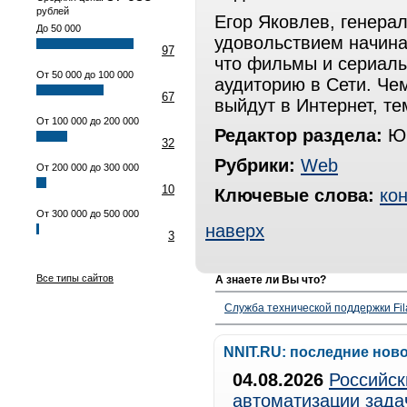
рублей
Егор Яковлев, генерал
До 50 000
удовольствием начина
97
что фильмы и сериалы
От 50 000 до 100 000
аудиторию в Сети. Че
67
выйдут в Интернет, те
От 100 000 до 200 000
Редактор раздела:
Юр
32
Рубрики:
Web
От 200 000 до 300 000
10
Ключевые слова:
кон
От 300 000 до 500 000
наверх
3
Все типы сайтов
А знаете ли Вы что?
Служба технической поддержки Fila
NNIT.RU: последние нов
04.08.2026
Российск
автоматизации зада