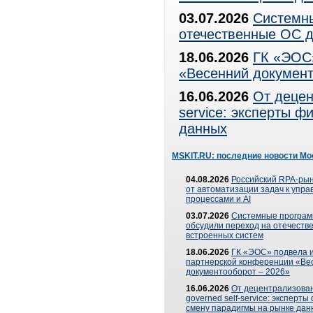
03.07.2026
Системны
отечественные ОС д
18.06.2026
ГК «ЭОС»
«Весенний документ
16.06.2026
От децен
service: эксперты 
данных
MSKIT.RU: последние новости Мо
04.08.2026
Российский RPA-рын
от автоматизации задач к упр
процессами и AI
03.07.2026
Системные програ
обсудили переход на отечеств
встроенных систем
18.06.2026
ГК «ЭОС» подвела и
партнерской конференции «Ве
документооборот – 2026»
16.06.2026
От децентрализован
governed self-service: эксперт
смену парадигмы на рынке дан