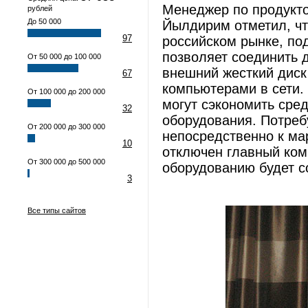
Менеджер по продукто
рублей
До 50 000
Йылдирим отметил, чт
97
российском рынке, по
позволяет соединить 
От 50 000 до 100 000
внешний жесткий дис
67
компьютерами в сети.
От 100 000 до 200 000
могут сэкономить сред
32
оборудования. Потреб
От 200 000 до 300 000
непосредственно к ма
10
отключен главный ком
От 300 000 до 500 000
оборудованию будет с
3
Все типы сайтов