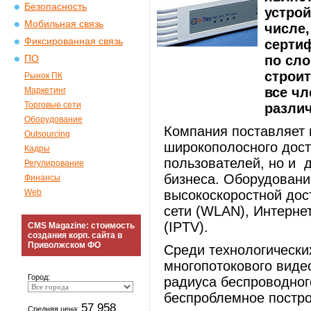
Безопасность
устрой
Мобильная связь
числе,
Фиксированная связь
серти
по сл
ПО
строи
Рынок ПК
все чл
Маркетинг
Торговые сети
разли
Оборудование
Компания поставляет 
Outsourcing
широкополосного дост
Кадры
пользователей, но и 
Регулирование
бизнеса. Оборудовани
Финансы
Web
высокоскоростной дос
сети (WLAN), Интерне
(IPTV).
CMS Magazine: стоимость
создания корп. сайта в
Приволжском ФО
Среди технологических
многопотокового виде
Город:
радиуса беспроводног
беспроблемное постро
57 958
Средняя цена: