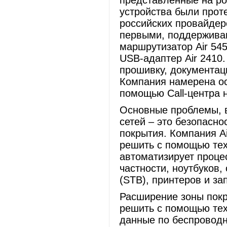
представленные на ро
устройства были прот
российских провайдеро
первыми, поддерживаю
маршрутизатор Air 545
USB-адаптер Air 2410
прошивку, документац
Компания намерена ос
помощью Call-центра н
Основные проблемы, 
сетей – это безопасн
покрытия. Компания A
решить с помощью техн
автоматизирует процес
частности, ноутбуков
(STB), принтеров и з
Расширение зоны покр
решить с помощью тех
данные по беспроводно