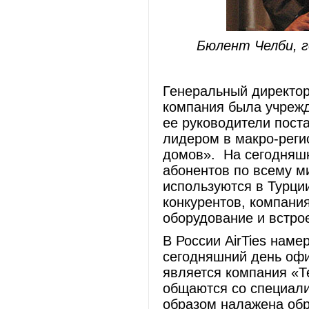
Бюлент Челби, г
Генеральный директор 
компания была учрежд
ее руководители поста
лидером в макро-рег
домов». На сегодняшн
абонентов по всему м
используются в Турции
конкурентов, компани
оборудование и встро
В России AirTies наме
сегодняшний день оф
является компания «Те
общаются со специали
образом налажена обр