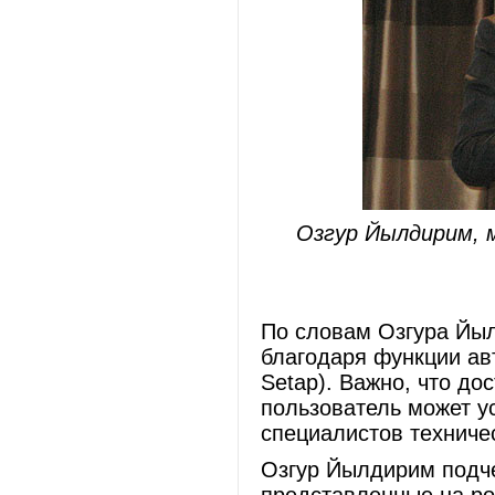
Озгур Йылдирим, 
По словам Озгура Йыл
благодаря функции авт
Setap). Важно, что д
пользователь может у
специалистов техниче
Озгур Йылдирим подчер