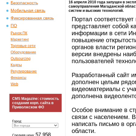
16 апреля 2010 года запущен в эксп
Безопасность
самоуправления Магаданской облас
Мобильная связь
систем и высоких технологий.
Фиксированная связь
Портал соответствует
представляет собой к
ПО
информации в сети Ин
Рынок ПК
повышение открытости
Маркетинг
Торговые сети
органов власти регион
Оборудование
версии внедрены наиб
Outsourcing
пользователей технол
Кадры
Регулирование
Разработанный сайт и
Финансы
дополнен целым рядом
Web
видеоматериалы с уча
дополнена видеоленто
CMS Magazine: стоимость
создания корп. сайта в
Приволжском ФО
Особое внимание в ст
связи с населением. 
Город:
написать письмо в ор
области.
57 958
Средняя цена: