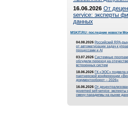
16.06.2026
От децен
service: эксперты 
данных
MSKIT.RU: последние новости Мо
04.08.2026
Российский RPA-рын
от автоматизации задач к упр
процессами и AI
03.07.2026
Системные програ
обсудили переход на отечеств
встроенных систем
18.06.2026
ГК «ЭОС» подвела и
партнерской конференции «Ве
документооборот – 2026»
16.06.2026
От децентрализован
governed self-service: эксперт
смену парадигмы на рынке дан