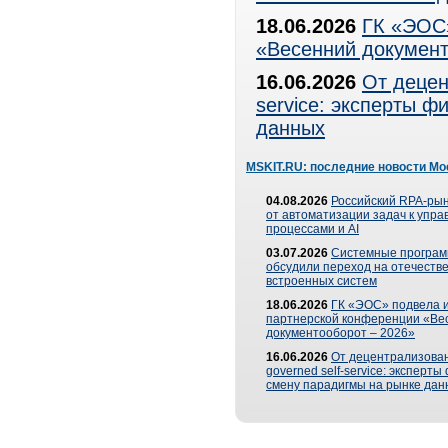
18.06.2026
ГК «ЭОС»
«Весенний документ
16.06.2026
От децен
service: эксперты 
данных
MSKIT.RU: последние новости Мо
04.08.2026
Российский RPA-рын
от автоматизации задач к упр
процессами и AI
03.07.2026
Системные програ
обсудили переход на отечеств
встроенных систем
18.06.2026
ГК «ЭОС» подвела и
партнерской конференции «Ве
документооборот – 2026»
16.06.2026
От децентрализован
governed self-service: эксперт
смену парадигмы на рынке дан