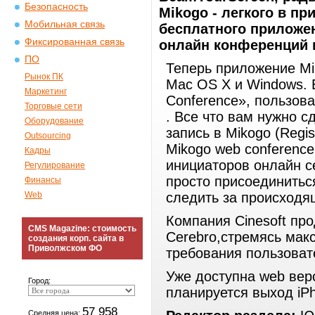
Безопасность
Mikogo - легкого в п
Мобильная связь
бесплатного приложен
Фиксированная связь
онлайн конференций и
ПО
Теперь приложение Mi
Рынок ПК
Mac OS X и Windows.
Маркетинг
Conference», пользов
Торговые сети
. Все что вам нужно с
Оборудование
запись в Mikogo (Regis
Outsourcing
Mikogo web conferenc
Кадры
инициаторов онлайн се
Регулирование
просто присоединиться
Финансы
Web
следить за происходя
Компания Cinesoft пр
CMS Magazine: стоимость
Cerebro,стремясь мак
создания корп. сайта в
Приволжском ФО
требования пользоват
Уже доступна web вер
Город:
планируется выход iP
57 958
Средняя цена: