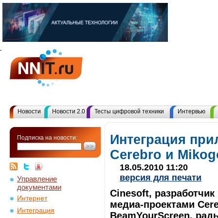
Новости
Новости 2.0
Тесты цифровой техники
Интервью
Интеграция при
Подписка на новости:
Cerebro и Mikog
18.05.2010 11:20
версия для печати
Управление
документами
Cinesoft, разработчи
Интернет
медиа-проектами Cere
Интеграция
BeamYourScreen, рады