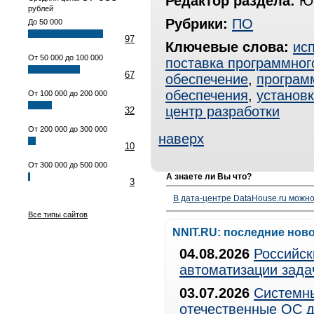
Редактор раздела:
Юр
рублей
Рубрики:
ПО
До 50 000
97
Ключевые слова:
ис
От 50 000 до 100 000
поставка программног
67
обеспечение
,
програм
обеспечения
,
установ
От 100 000 до 200 000
центр разработки
32
От 200 000 до 300 000
наверх
10
От 300 000 до 500 000
А знаете ли Вы что?
3
В дата-центре DataHouse.ru можно
Все типы сайтов
NNIT.RU: последние нов
04.08.2026
Российск
автоматизации зада
03.07.2026
Системны
отечественные ОС д