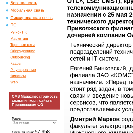
ОТС», LSE: CMST), к
Безопасность
телекоммуникационных
Мобильная связь
назначении с 25 мая 
Фиксированная связь
технического директо
ПО
Приволжского филиа
Рынок ПК
дочерней компании 
Маркетинг
Технический директор
Торговые сети
подразделений технич
Оборудование
Outsourcing
сетей и IT-систем.
Кадры
Евгений Бинковский, 
Регулирование
филиала ЗАО «КОМСТА
Финансы
назначение: «Перед т
Web
стоит ряд задач, в т
связи и введение нов
CMS Magazine: стоимость
создания корп. сайта в
сервисов, что являет
Приволжском ФО
предоставляемых услу
Дмитрий Марков
роди
Город:
факультет электропро
57 958
Инженерного Училища
Средняя цена: