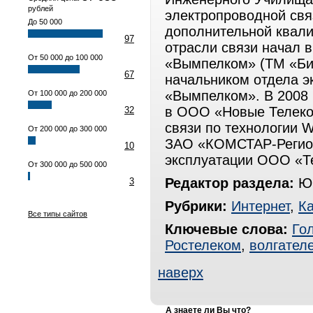
рублей
электропроводной свя
До 50 000
дополнительной квали
97
отрасли связи начал 
От 50 000 до 100 000
«Вымпелком» (ТМ «Бил
67
начальником отдела 
«Вымпелком». В 2008 
От 100 000 до 200 000
в ООО «Новые Телеко
32
связи по технологии 
От 200 000 до 300 000
ЗАО «КОМСТАР-Регион
10
эксплуатации ООО «Т
От 300 000 до 500 000
Редактор раздела:
Юр
3
Рубрики:
Интернет
,
К
Все типы сайтов
Ключевые слова:
Го
Ростелеком
,
волгател
наверх
А знаете ли Вы что?