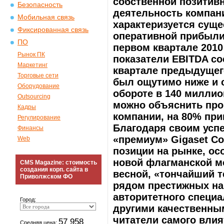
собственной позитив
Безопасность
деятельность компан
Мобильная связь
характеризуется сущ
Фиксированная связь
оперативной прибыли
ПО
первом квартале 2010
Рынок ПК
показатели EBITDA со
Маркетинг
квартале предыдущег
Торговые сети
был ощутимо ниже и 
Оборудование
обороте в 140 миллио
Outsourcing
можно объяснить про
Кадры
компании, на 80% при
Регулирование
Благодаря своим усп
Финансы
«премиум» Gigaset C
Web
позиции на рынке, ос
новой флагманской м
CMS Magazine: стоимость
создания корп. сайта в
весной, «тончайший т
Приволжском ФО
рядом престижных наг
авторитетного специа
Город:
другими качественным
читатели самого влия
57 958
Средняя цена: