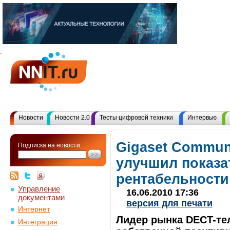
Новости
Новости 2.0
Тесты цифровой техники
Интервью
Gigaset Commun
Подписка на новости:
улучшил показа
рентабельности
Управление
16.06.2010 17:36
документами
версия для печати
Интернет
Лидер рынка DECT-те
Интеграция