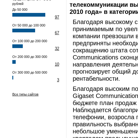
телекоммуникации вы
рублей
До 50 000
2010 года» в категори
97
Благодаря высокому с
От 50 000 до 100 000
принимаемым по увел
67
компании превзошли в
От 100 000 до 200 000
предприняты необход
32
сокращению штата сот
Communications сконц
От 200 000 до 300 000
направления деятельн
10
прогнозирует общий д
От 300 000 до 500 000
рентабельности.
3
Благодаря высоким по
Все типы сайтов
Gigaset Communicatio
бюджете план продаж 
Наблюдается благопри
телефонии, возросла 
правильность выбранн
небольшое уменьшени