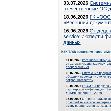
03.07.2026
Системны
отечественные ОС д
18.06.2026
ГК «ЭОС»
«Весенний документ
16.06.2026
От децен
service: эксперты 
данных
MSKIT.RU: последние новости Мо
04.08.2026
Российский RPA-рын
от автоматизации задач к упр
процессами и AI
03.07.2026
Системные програ
обсудили переход на отечеств
встроенных систем
18.06.2026
ГК «ЭОС» подвела и
партнерской конференции «Ве
документооборот – 2026»
16.06.2026
От децентрализован
governed self-service: эксперт
смену парадигмы на рынке дан