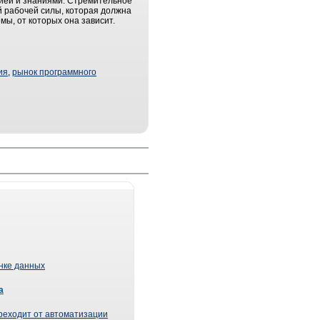
ией и знаниями. Стремительное
 рабочей силы, которая должна
мы, от которых она зависит.
ия
,
рынок программного
ынке данных
а
реходит от автоматизации