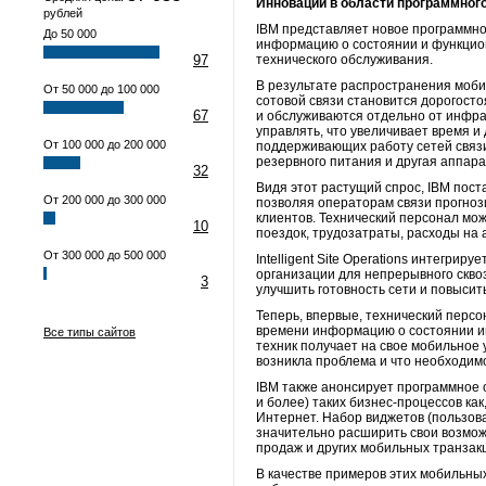
Инновации в области программного
рублей
IBM представляет новое программно
До 50 000
информацию о состоянии и функцион
97
технического обслуживания.
В результате распространения моби
От 50 000 до 100 000
сотовой связи становится дорогосто
67
и обслуживаются отдельно от инфра
управлять, что увеличивает время и
От 100 000 до 200 000
поддерживающих работу сетей связи
резервного питания и другая аппара
32
Видя этот растущий спрос, IBM поста
От 200 000 до 300 000
позволяя операторам связи прогноз
клиентов. Технический персонал мож
10
поездок, трудозатраты, расходы на
От 300 000 до 500 000
Intelligent Site Operations интегри
организации для непрерывного сквоз
3
улучшить готовность сети и повысит
Теперь, впервые, технический перс
времени информацию о состоянии ин
Все типы сайтов
техник получает на свое мобильное
возникла проблема и что необходимо
IBM также анонсирует программное 
и более) таких бизнес-процессов к
Интернет. Набор виджетов (пользов
значительно расширить свои возмож
продаж и других мобильных транза
В качестве примеров этих мобильных