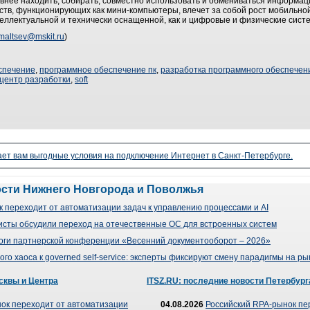
нее находить, собирать, совместно использовать и обмениваться информац
тв, функционирующих как мини-компьютеры, влечет за собой рост мобильной
еллектуальной и технически оснащенной, как и цифровые и физические систе
maltsev@mskit.ru
)
спечение
,
программное обеспечение пк
,
разработка программного обеспечен
центр разработки
,
soft
ает вам выгодные условия на подключение Интернет в Санкт-Петербурге.
ости Нижнего Новгорода и Поволжья
 переходит от автоматизации задач к управлению процессами и AI
сты обсудили переход на отечественные ОС для встроенных систем
оги партнерской конференции «Весенний документооборот – 2026»
го хаоса к governed self-service: эксперты фиксируют смену парадигмы на р
сквы и Центра
ITSZ.RU: последние новости Петербург
ок переходит от автоматизации
04.08.2026
Российский RPA-рынок пе