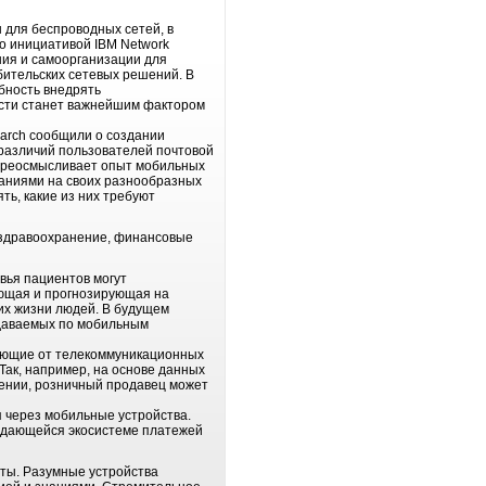
 для беспроводных сетей, в
го инициативой IBM Network
ния и самоорганизации для
бительских сетевых решений. В
обность внедрять
ости станет важнейшим фактором
arch сообщили о создании
 различий пользователей почтовой
переосмысливает опыт мобильных
аниями на своих разнообразных
ть, какие из них требуют
 здравоохранение, финансовые
вья пациентов могут
ающая и прогнозирующая на
их жизни людей. В будущем
едаваемых по мобильным
пающие от телекоммуникационных
Так, например, на основе данных
дении, розничный продавец может
 через мобильные устройства.
ождающейся экосистеме платежей
еты. Разумные устройства