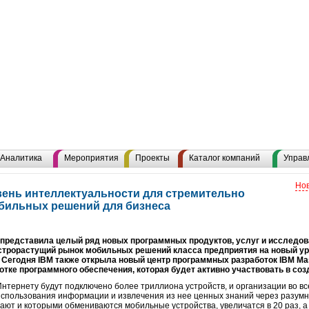
Аналитика
Мероприятия
Проекты
Каталог компаний
Управ
Нов
вень интеллектуальности для стремительно
бильных решений для бизнеса
я представила целый ряд новых программных продуктов, услуг и исследов
трорастущий рынок мобильных решений класса предприятия на новый ур
 Сегодня IBM также открыла новый центр программных разработок IBM Ma
отке программного обеспечения, которая будет активно участвовать в со
 Интернету будут подключено более триллиона устройств, и организации во в
использования информации и извлечения из нее ценных знаний через разумны
ют и которыми обмениваются мобильные устройства, увеличатся в 20 раз, 