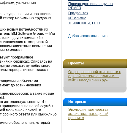
трафиком, увеличения
Производственная группа
REMER
Градиентех
шение управления и повышение
й сектор мобильных трудовых
ИТ Альянс
1С-ИЖТИСИ, ООО
ющих новым потребностям их
итель IBM Software Group. — Мы
Добавь свою компанию
ретения других компаний и
ния извлечения коммерческой
и нашим клиентам в повышении
ыми темпами».
льзуют программное
ениях и сервисах. Опираясь на
Проекты
ирную экосистему мобильного
висы корпоративного класса.
От разрозненной отчетности к
единой системе аналитики —
кейс «Холодильник.ру»
танциями и объектами
емонт до возникновения
знес-процессов; а также новые
id.
ю интеллектуальность в 4-е
Интервью
ип принципиально новой службы
Эволюция партнерства:
ей мобильной почтой, в
экосистема, как единый
 срочного ответа или каких-либо
организм
ммного обеспечения, который