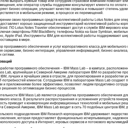
ателю выбрать нужный товар или сотрудник страховой компании помогает кли
мещения, или оператор службы поддержки консультирует клиента по оплате а
коряет бизнес-операции, улучшает качество сервиса и повышает степень удо
ествляется в мобильном режиме, в процессе их перемещений.
ирении своих программных средств коллективной работы Lotus Notes для оп
редоставляет хорошо защищенный инструментарий коллективной работы корп
roid. ПО Lotus Notes Traveler обеспечивает доступ к службе IBM мирового к
включая смартфоны RIM BlackBerry, телефоны Nokia на базе Symbian, мобиль
авно, Apple iPad. Инструменты IBM для коллективной работы поддерживают ш
поставщика в мире.
р программного обеспечения и услуг корпоративного класса для мобильного
ия сервисами, бизнес-интеграции, управления информацией, бизнес-анализа,
 сетями.
новаций
работки программного обеспечения – IBM Mass Lab – в кампусе, расположен
ass Lab, крупнейшая в Северной Америке лаборатория IBM по разработке пр
IBM, лучших и ярчайших умов в отрасли, для проектирования и разработки 
-потребностей клиентов. Сотрудники IBM в лаборатории Mass Lab создают 
и и приложениями более эффективно, позволяет людям продуктивно сотрудн
е решения по оптимизации бизнес-процессов.
тельности IBM Mass Lab является разработка программного обеспечения дл
вного класса. В результате распространения и усложнения устройств генер
ность приводит к конвергенции информационных технологий и мобильных ре
в Северной Америке, IBM Mass Lab входит в сеть 70 подобных центров IBM, 
ельского подразделения IBM Research корпорация IBM удерживает лидерство
поколения, которая предоставляет функционально исчерпывающее, надежное
ополосного доступа в Интернет, игровых сервисов и потокового мультимедий