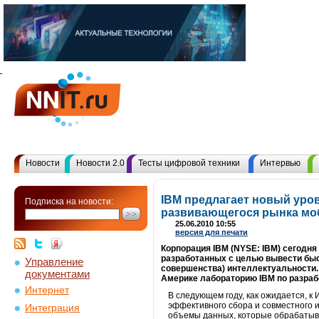
Новости
Новости 2.0
Тесты цифровой техники
Интервью
IBM предлагает новый уро
Подписка на новости:
развивающегося рынка мо
25.06.2010 10:55
версия для печати
Корпорация IBM (NYSE: IBM) сегодн
разработанных с целью вывести быс
Управление
совершенства) интеллектуальности.
документами
Америке лабораторию IBM по разраб
Интернет
В следующем году, как ожидается, к
эффективного сбора и совместного 
Интеграция
объемы данных, которые обрабатыва