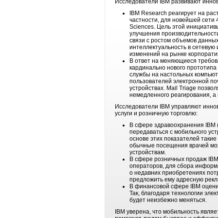
Исследователи IBM развивают инно
IBM Research реагирует на ра
частности, для новейшей сети 
Sciences. Цель этой инициати
улучшения производительности 
связи с ростом объемов данных
интеллектуальность в сетевую
изменений на рынке корпорат
В ответ на меняющиеся требов
кардинально нового прототипа
службы на настольных компьют
пользователей электронной по
устройствах. Mail Triage позв
немедленного реагирования, а
Исследователи IBM управляют инно
услуги и розничную торговлю:
В сфере здравоохранения IBM 
передаваться с мобильного ус
основе этих показателей таки
обычные посещения врачей мож
устройствам.
В сфере розничных продаж IBM
операторов, для сбора информа
о недавних приобретениях пот
предложить ему адресную рекл
В финансовой сфере IBM оцени
Так, благодаря технологии эл
будет неизбежно меняться.
IBM уверена, что мобильность явля