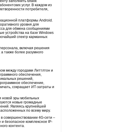
енту заполнить бланк
бонентских услуг. В каждом из
влетворенности потребителя,
ерационной платформы Android.
оративного уровня для
ласса для обмена сообщениями
ные устройства на базе Windows
ирочайший спектр карманных
 персонала, включая решения
 а также более разумного
ном между городами Литтлтон и
ограммного обеспечения,
уникальных решений,
программное обеспечение,
ичать, сокращает ИТ-затраты и
я новой эры мобильных
ируются новые громадные
шений. Являясь крупнейшей
расположенных по всему миру.
 в совершенствовании 4G-сети –
 и безопасное комплексное IP-
ного контента.