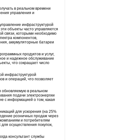
олучать в реальном времени
шения управления и
 управление инфраструктурой
 эти объекты часто управляются
ой связи, которыми необходимо
спектра компонентов,
ения, аккумуляторные батареи
рограммных продуктов и услуг,
ное и надежное обслуживание
ъекты, что сокращает число
евой инфраструктурой
ов и операций, что позволяет
ая обновляемую в реальном
ывания подачи электроэнергии
е с информацией о том, какая
никаций для ускорения (на 25%
ведение розничных продаж через
т компаниям и потребителям
 для осуществления покупок,
огда консультант службы