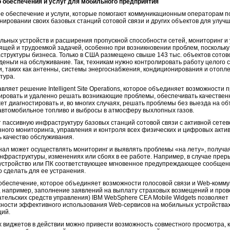
 обеспечения и услуг для мобильного предприятия
е обеспечение и услуги, которые помогают коммуникационным операторам п
ировании своих базовых станций сотовой связи и других объектов для улуч
льных устройств и расширения пропускной способности сетей, мониторинг и
ящей и трудоемкой задачей, особенно при возникновении проблем, поскольку
структуры бизнеса. Только в США размещено свыше 143 тыс. объектов сотов
 деньги на обслуживание. Так, техникам нужно контролировать работу целого 
, таких как антенны, системы энергоснабжения, кондиционирования и отопл
тура.
вляет решение Intelligent Site Operations, которое объединяет возможности п
ировать и удаленно решать возникающие проблемы, обеспечивать качествен
ет диагностировать и, во многих случаях, решать проблемы без выезда на об
 автомобильное топливо и выбросы в атмосферу выхлопных газов.
рует пассивную инфраструктуру базовых станций сотовой связи с активной сет
ного мониторинга, управления и контроля всех физических и цифровых актив
ь качество обслуживания.
онал может осуществлять мониторинг и выявлять проблемы «на лету», получ
фраструктуры, изменениях или сбоях в ее работе. Например, в случае прер
 устройство или ПК соответствующее мгновенное предупреждающее сообщени
 сделать для ее устранения.
обеспечение, которое объединяет возможности голосовой связи и Web-комму
ак, например, заполнение заявлений на выплату страховых возмещений и про
ательских средств управления) IBM WebSphere CEA Mobile Widgets позволяе
ности эффективного использования Web-сервисов на мобильных устройствах
кций.
 виджетов в действии можно привести возможность совместного просмотра, к