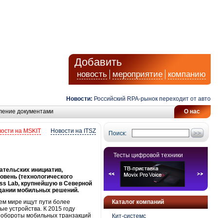
Добавить
новость
мероприятие
компанию
Новости:
Российский RPA-рынок переходит от автоматизац
ление документами
О нас
ости на MSKIT
Новости на ITSZ
Поиск:
Тесты цифровой техники
ательских инициатив,
овень (технологического
ss Lab, крупнейшую в Северной
здании мобильных решений.
сем мире ищут пути более
Каталог компаний
е устройства. К 2015 году
а обороты мобильных транзакций
Кит-системс