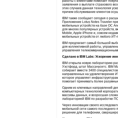
работы с клиентами помогает покуп
заявления о выплате страхового воз
этих случаев данная технология ус
причем обслуживание клиентов осущ
IBM также сообщает сегодня о расш
Приложение Lotus Notes Traveler п
мобильных устройств на базе ОС And
для многих популярных устройств, 
Mobile, Apple iPhone и, совсем нед
мобильных устройств от любого ИТ-
IBM предлагает самый большой выбо
для коллективной работы, управлен
управления телекоммуникационными
Сделано в IBM Labs: Ускорение ин
IBM открыла новую лабораторию раз
Уэстфорд, штат Массачусетс. IBM M
собирает вместе 3400 специалистов 
направленных на удовлетворение ИТ
которое управляет инфраструктурам
помогает принимать более разумны
Одним из ключевых направлений дея
компьютерных технологий корпорати
массивы данных, и возросшая слож
лабораторией IBM по разработке ПО 
Через инновации своего исследоват
мобильной сети самого последнего 
решение для телефонии, сверхширок