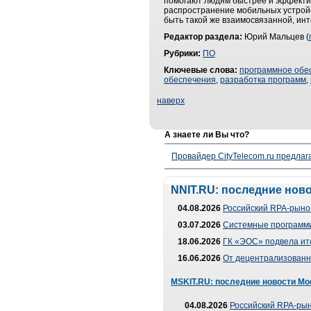
помогают людям быстрее и эффектив
распространение мобильных устройс
быть такой же взаимосвязанной, инт
Редактор раздела:
Юрий Мальцев (
Рубрики:
ПО
Ключевые слова:
программное обе
обеспечения
,
разработка программ
,
наверх
А знаете ли Вы что?
Провайдер CityTelecom.ru предлаг
NNIT.RU: последние нов
04.08.2026
Российский RPA-рынок
03.07.2026
Системные программи
18.06.2026
ГК «ЭОС» подвела ит
16.06.2026
От децентрализованно
MSKIT.RU: последние новости Мо
04.08.2026
Российский RPA-рын