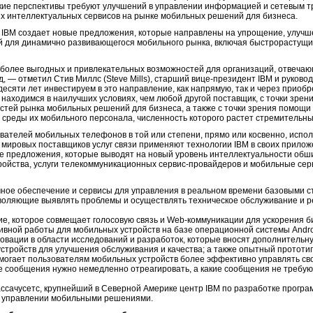
 Такие перспективы требуют улучшений в управлении информацией и сетевым 
ых интеллектуальных сервисов на рынке мобильных решений для бизнеса.
, IBM создает новые предложения, которые направлены на упрощение, улуч
й для динамично развивающегося мобильного рынка, включая быстрорастущи
 более выгодных и привлекательных возможностей для организаций, отвеча
 — отметил Стив Миллс (Steve Mills), старший вице-президент IBM и руковод
десяти лет инвестируем в это направление, как напрямую, так и через приоб
с находимся в наилучших условиях, чем любой другой поставщик, с точки зре
тей рынка мобильных решений для бизнеса, а также с точки зрения помощ
 среды их мобильного персонала, численность которого растет стремительн
ателей мобильных телефонов в той или степени, прямо или косвенно, испо
 мировых поставщиков услуг связи применяют технологии IBM в своих прилож
ые предложения, которые выводят на новый уровень интеллектуальности обш
тройства, услуги телекоммуникационных сервис-провайдеров и мобильные сер
ное обеспечение и сервисы для управления в реальном времени базовыми с
зволяющие выявлять проблемы и осуществлять техническое обслуживание и р
е, которое совмещает голосовую связь и Web-коммуникации для ускорения би
ивной работы для мобильных устройств на базе операционной системы Andro
овации в области исследований и разработок, которые вносят дополнительну
устройств для улучшения обслуживания и качества; а также опытный протот
омогает пользователям мобильных устройств более эффективно управлять сво
ие сообщения нужно немедленно отреагировать, а какие сообщения не требуют
ссачусетс, крупнейший в Северной Америке центр IBM по разработке програ
 и управлении мобильными решениями.