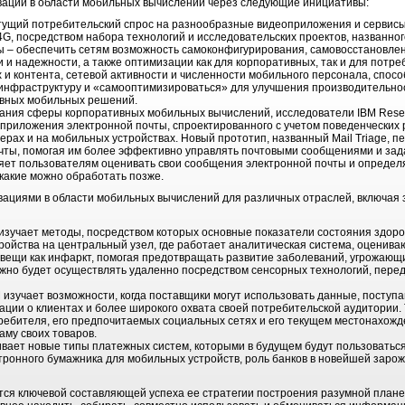
вации в области мобильных вычислений через следующие инициативы:
стущий потребительский спрос на разнообразные видеоприложения и сервисы
4G, посредством набора технологий и исследовательских проектов, названно
вы – обеспечить сетям возможность самоконфигурирования, самовосстановле
и надежности, а также оптимизации как для корпоративных, так и для потре
 и контента, сетевой активности и численности мобильного персонала, спос
 инфраструктуру и «самооптимизироваться» для улучшения производительн
ивных мобильных решений.
ания сферы корпоративных мобильных вычислений, исследователи IBM Rese
 приложения электронной почты, спроектированного с учетом поведенческих
ерах и на мобильных устройствах. Новый прототип, названный Mail Triage, 
чты, помогая им более эффективно управлять почтовыми сообщениями и зад
оляет пользователям оценивать свои сообщения электронной почты и определя
 какие можно обработать позже.
вациями в области мобильных вычислений для различных отраслей, включая
изучает методы, посредством которых основные показатели состояния здоро
тройства на центральный узел, где работает аналитическая система, оценив
е вещи как инфаркт, помогая предотвращать развитие заболеваний, угрожающ
но будет осуществлять удаленно посредством сенсорных технологий, пер
 изучает возможности, когда поставщики могут использовать данные, посту
ции о клиентах и более широкого охвата своей потребительской аудитории. 
ребителя, его предпочитаемых социальных сетях и его текущем местонахож
аму своих товаров.
вает новые типы платежных систем, которыми в будущем будут пользоваться
ектронного бумажника для мобильных устройств, роль банков в новейшей зар
ется ключевой составляющей успеха ее стратегии построения разумной план