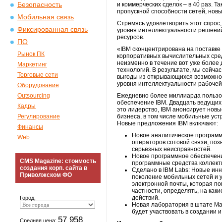
Безопасность
и коммерческих сделок – в 40 раз.
пропускной способности сетей, нов
Мобильная связь
Стремясь удовлетворить этот спрос
Фиксированная связь
уровня интеллектуальности решени
ресурсов.
ПО
«IBM сконцентрирована на поставке
Рынок ПК
корпоративных вычислительных сред,
неизменно в течение вот уже более 
Маркетинг
технологий. В результате, мы сейча
Торговые сети
выгоды из открывающихся возможнос
уровня интеллектуальности рабочей
Оборудование
Outsourcing
Ежедневно более миллиарда пользов
обеспечение IBM. Двадцать ведущих
Кадры
это лидерство, IBM анонсирует нов
Регулирование
бизнеса, в том числе мобильные ус
Новые предложения IBM включают:
Финансы
Новое аналитическое программ
Web
операторов сотовой связи, по
серьезных неисправностей.
Новое программное обеспечени
CMS Magazine: стоимость
программные средства коллект
создания корп. сайта в
Сделано в IBM Labs: Новые инн
Приволжском ФО
поколение мобильных сетей и 
электронной почты, которая п
частности, определять, на как
действий.
Город:
Новая лаборатория в штате Ма
будет участвовать в создании
57 958
Средняя цена: