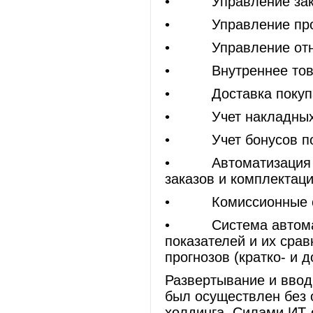
• Управление заку
• Управление про
• Управление отно
• Внутреннее това
• Доставка покупа
• Учет накладных 
• Учет бонусов пок
• Автоматизация соб
заказов и комплектаци
• Комиссионные с
• Система автомати
показателей и их сра
прогнозов (кратко- и 
Развертывание и вво
был осуществлен без 
холдинга. Силами ИТ-