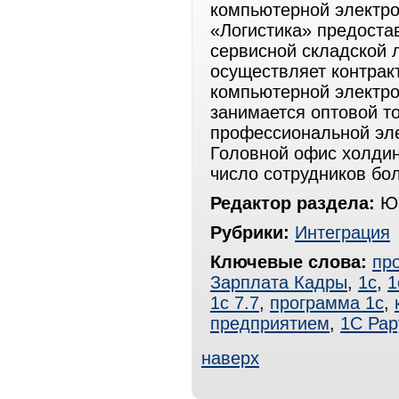
компьютерной электро
«Логистика» предоста
сервисной складской 
осуществляет контрак
компьютерной электро
занимается оптовой т
профессиональной эле
Головной офис холдин
число сотрудников бол
Редактор раздела:
Юр
Рубрики:
Интеграция
Ключевые слова:
пр
Зарплата Кадры
,
1с
,
1
1с 7.7
,
программа 1с
,
предприятием
,
1С Рар
наверх