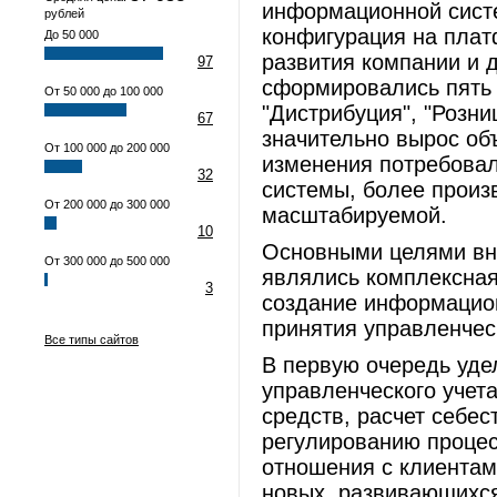
информационной сист
рублей
конфигурация на плат
До 50 000
развития компании и 
97
сформировались пять 
От 50 000 до 100 000
"Дистрибуция", "Розниц
67
значительно вырос об
От 100 000 до 200 000
изменения потребова
32
системы, более произ
От 200 000 до 300 000
масштабируемой.
10
Основными целями вн
От 300 000 до 500 000
являлись комплексная
3
создание информацион
принятия управленчес
Все типы сайтов
В первую очередь уде
управленческого учет
средств, расчет себес
регулированию процес
отношения с клиентам
новых, развивающихся