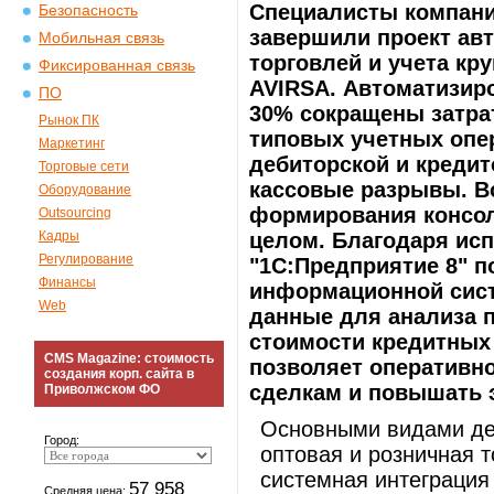
Специалисты компании
Безопасность
завершили проект ав
Мобильная связь
торговлей и учета кр
Фиксированная связь
AVIRSA. Автоматизиро
ПО
30% сокращены затра
Рынок ПК
типовых учетных опе
Маркетинг
дебиторской и кредит
Торговые сети
кассовые разрывы. В
Оборудование
формирования консол
Outsourcing
Кадры
целом. Благодаря ис
Регулирование
"1С:Предприятие 8" 
Финансы
информационной сист
Web
данные для анализа 
стоимости кредитных 
CMS Magazine: стоимость
позволяет оперативн
создания корп. сайта в
сделкам и повышать 
Приволжском ФО
Основными видами де
Город:
оптовая и розничная т
системная интеграция
57 958
Средняя цена: