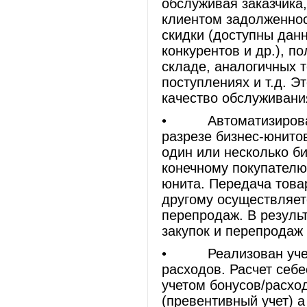
обслуживая заказчика,
клиентом задолженнос
скидки (доступны дан
конкурентов и др.), п
складе, аналогичных 
поступлениях и т.д. 
качество обслуживани
• Автоматизирован 
разрезе бизнес-юнито
один или несколько б
конечному покупателю
юнита. Передача това
другому осуществляет
перепродаж. В резуль
закупок и перепродаж 
• Реализован учет б
расходов. Расчет себ
учетом бонусов/расхо
(превентивный учет) а