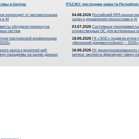
сквы и Центра
ITSZ.RU: последние новости Петербург
ок переходит от автоматизации
04.08.2026
Российский RPA-рынок пе
 и AI
задач к управлению процессами и AI
мисты обсудили переход на
03.07.2026
Системные программисты
ных систем
отечественные ОС для встроенных с
итоги партнерской конференции
18.06.2026
ГК «ЭОС» подвела итоги 
 2026»
«Весенний документооборот – 2026»
ого хаоса к governed self-
16.06.2026
От децентрализованного ха
мену парадигмы на рынке данных
service: эксперты фиксируют смену 