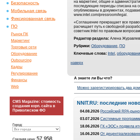
на маркетинг, общие и административ
Безопасность
последующие периоды списана на се
опубликованы в документах, подава
Мобильная связь
www.intel.com/pressroom/legal.
Фиксированная связь
«Соглашение прекращает все право
ПО
расчищает путь к свободной разрабо
советник Intel по правовым вопроса
Рынок ПК
Редактор раздела:
Алена Журавлев
Маркетинг
Рубрики:
Оборудование
,
ПО
Торговые сети
Ключевые слова:
Intel
,
оборудован
Оборудование
Outsourcing
наверх
Кадры
Регулирование
А знаете ли Вы что?
Финансы
Web
Можно зарегистирировать два дом
CMS Magazine: стоимость
NNIT.RU: последние нов
создания корп. сайта в
Приволжском ФО
04.08.2026
Российский RPA-рынок
03.07.2026
Системные программи
Город:
18.06.2026
ГК «ЭОС» подвела ит
16.06.2026
От децентрализованно
57 958
Средняя цена: