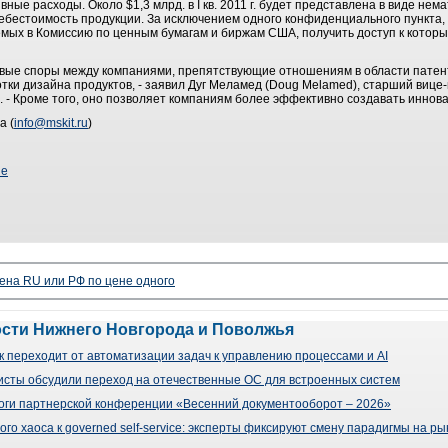
ные расходы. Около $1,3 млрд. в I кв. 2011 г. будет представлена в виде нем
бестоимость продукции. За исключением одного конфиденциального пункта,
емых в Комиссию по ценным бумагам и биржам США, получить доступ к которы
вые споры между компаниями, препятствующие отношениям в области патент
тки дизайна продуктов, - заявил Дуг Меламед (Doug Melamed), старший вице
м. - Кроме того, оно позволяет компаниям более эффективно создавать инно
а (
info@mskit.ru
)
ие
ена RU или РФ по цене одного
ости Нижнего Новгорода и Поволжья
 переходит от автоматизации задач к управлению процессами и AI
сты обсудили переход на отечественные ОС для встроенных систем
оги партнерской конференции «Весенний документооборот – 2026»
го хаоса к governed self-service: эксперты фиксируют смену парадигмы на р