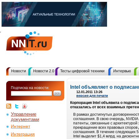
Новости
Новости 2.0
Тесты цифровой техники
Интервью
Intel объявляет о подписа
Подписка на новости:
12.01.2011 13:26
версия для печати
Корпорация Intel объявила о подпис
отказались от всех взаимных прете
Управление
В рамках достигнутых договоренност
документами
соглашения. В свою очередь, NVIDIA 
патенты, связанные с архитектурой 
Интернет
прекращение всех правовых споров 
соглашения. В течение следующих 5 
Интеграция
Intel выделит $1,4 млрд. на дисконтн