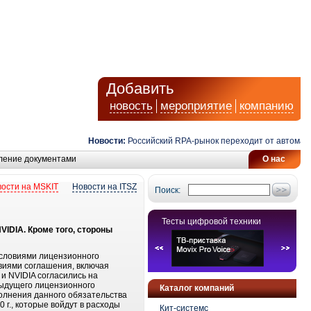
Добавить
новость
мероприятие
компанию
Новости:
Российский RPA-рынок переходит от автоматиза
ление документами
О нас
ости на MSKIT
Новости на ITSZ
Поиск:
Тесты цифровой техники
VIDIA. Кроме того, стороны
 условиями лицензионного
овиями соглашения, включая
 и NVIDIA согласились на
дыдущего лицензионного
Каталог компаний
полнения данного обязательства
0 г., которые войдут в расходы
Кит-системс