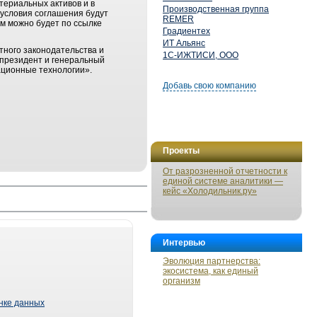
атериальных активов и в
Производственная группа
 условия соглашения будут
REMER
м можно будет по ссылке
Градиентех
ИТ Альянс
ного законодательства и
1С-ИЖТИСИ, ООО
-президент и генеральный
вационные технологии».
Добавь свою компанию
Проекты
От разрозненной отчетности к
единой системе аналитики —
кейс «Холодильник.ру»
Интервью
Эволюция партнерства:
экосистема, как единый
организм
ынке данных