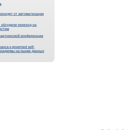
а
реходит от автоматизации
 обсудили переход на
истем
партнерской конференции
оса к governed self-
парадигмы на рынке данных