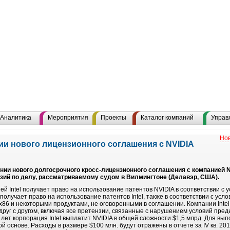
Аналитика
Мероприятия
Проекты
Каталог компаний
Управ
Нов
нии нового лицензионного соглашения с NVIDIA
ании нового долгосрочного кросс-лицензионного соглашения с компанией N
нзий по делу, рассматриваемому судом в Вилмингтоне (Делавэр, США).
ей Intel получает право на использование патентов NVIDIA в соответствии с
получает право на использование патентов Intel, также в соответствии с усл
x86 и некоторыми продуктами, не оговоренными в соглашении. Компании Intel
друг с другом, включая все претензии, связанные с нарушением условий пре
лет корпорация Intel выплатит NVIDIA в общей сложности $1,5 млрд. Для вы
ой основе. Расходы в размере $100 млн. будут отражены в отчете за IV кв. 201