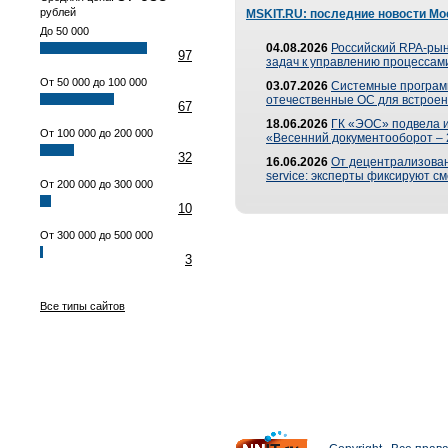
рублей
MSKIT.RU: последние новости Мо
До 50 000
04.08.2026
Российский RPA-рын
97
задач к управлению процессами
От 50 000 до 100 000
03.07.2026
Системные програм
отечественные ОС для встроен
67
18.06.2026
ГК «ЭОС» подвела 
От 100 000 до 200 000
«Весенний документооборот –
32
16.06.2026
От децентрализованн
service: эксперты фиксируют с
От 200 000 до 300 000
10
От 300 000 до 500 000
3
Все типы сайтов