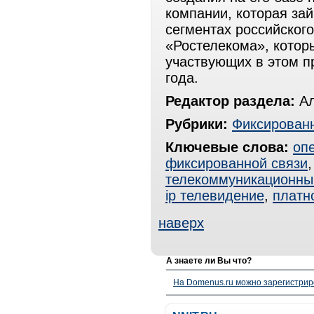
компании, которая за
сегментах российског
«Ростелекома», котор
участвующих в этом п
года.
Редактор раздела:
Ал
Рубрики:
Фиксированн
Ключевые слова:
оп
фиксированной связи
телекоммуникационны
ip телевидение
,
платн
наверх
А знаете ли Вы что?
На Domenus.ru можно зарегистрир