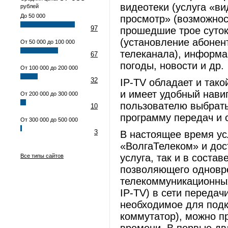
видеотеки (услуга «в
рублей
До 50 000
просмотр» (возможнос
97
прошедшие трое суток
(установление абонен
От 50 000 до 100 000
телеканала), информа
67
погоды, новости и др.
От 100 000 до 200 000
32
IP-TV обладает и тако
и имеет удобный нав
От 200 000 до 300 000
пользователю выбрать
10
программу передач и 
От 300 000 до 500 000
3
В настоящее время ус
«ВолгаТелеком» и дос
услуга, так и в соста
Все типы сайтов
позволяющего одновр
телекоммуникационных 
IP-TV) в сети переда
необходимое для подк
коммутатор), можно п