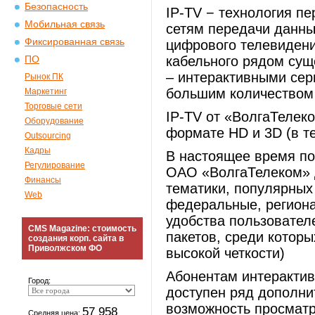
Безопасность
IP-TV − технология п
Мобильная связь
сетям передачи данны
Фиксированная связь
цифрового телевидени
кабельного рядом сущ
ПО
– интерактивными сер
Рынок ПК
большим количеством
Маркетинг
Торговые сети
IP-TV от «ВолгаТелек
Оборудование
формате HD и 3D (в т
Outsourcing
Кадры
В настоящее время по
Регулирование
ОАО «ВолгаТелеком» д
Финансы
тематики, популярных 
Web
федеральные, региона
удобства пользовател
CMS Magazine: стоимость
пакетов, среди которы
создания корп. сайта в
Приволжском ФО
высокой четкости)
Абонентам интеракти
Город:
доступен ряд дополни
возможность просмат
57 958
Средняя цена: