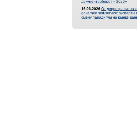
документооборот – 2026»
16.06.2026
От децентрализован
governed self-service: эксперт
смену парадигмы на рынке дан