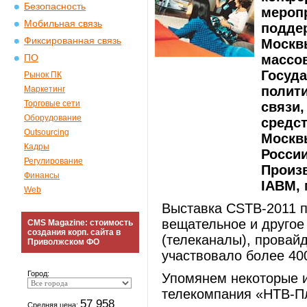
Безопасность
меропр
Мобильная связь
подде
Фиксированная связь
Москвы
массо
ПО
Госуд
Рынок ПК
полит
Маркетинг
Торговые сети
связи,
Оборудование
средс
Outsourcing
Москв
Кадры
Росси
Регулирование
Произ
Финансы
IABM,
Web
Выставка CSTB-2011 п
вещательное и другое
CMS Magazine: стоимость
создания корп. сайта в
(телеканалы), провай
Приволжском ФО
участвовало более 400
Город:
Упомянем некоторые и
телекомпания «НТВ-П
57 958
Средняя цена: