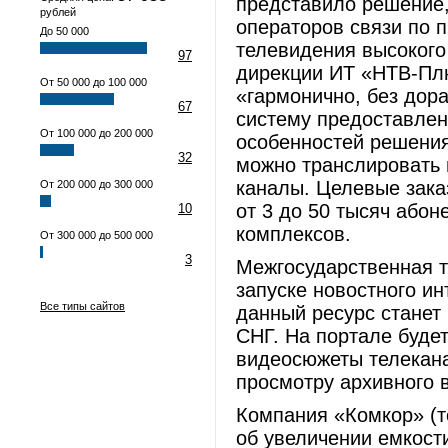
представило решение
рублей
операторов связи по 
До 50 000
телевидения высокого
97
дирекции ИТ «НТВ-Пл
От 50 000 до 100 000
«гармонично, без дор
67
систему предоставлен
От 100 000 до 200 000
особенностей решения
32
можно транслировать 
каналы. Целевые зака
От 200 000 до 300 000
от 3 до 50 тысяч або
10
комплексов.
От 300 000 до 500 000
3
Межгосударственная 
запуске новостного ин
Все типы сайтов
данный ресурс стане
СНГ. На портале будет
видеосюжеты телекана
просмотру архивного 
Компания «Комкор» (т
об увеличении емкост