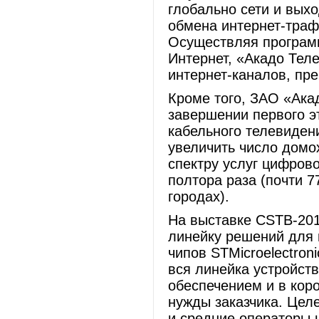
глобально сети и вых
обмена интернет-трафи
Осуществляя программ
Интернет, «Акадо Тел
интернет-каналов, пр
Кроме того, ЗАО «Ака
завершении первого э
кабельного телевиден
увеличить число домо
спектру услуг цифрово
полтора раза (почти 7
городах).
На выставке CSTB-201
линейку решений для 
чипов STMicroelectron
вся линейка устройс
обеспечением и в кор
нужды заказчика. Цел
и средние операторы 