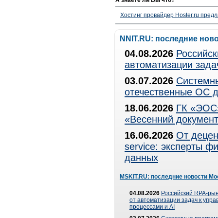
А знаете ли Вы что?
Хостинг провайдер Hoster.ru предл
NNIT.RU: последние нов
04.08.2026
Российск
автоматизации зада
03.07.2026
Системны
отечественные ОС д
18.06.2026
ГК «ЭОС»
«Весенний документ
16.06.2026
От децен
service: эксперты 
данных
MSKIT.RU: последние новости Мо
04.08.2026
Российский RPA-рын
от автоматизации задач к упр
процессами и AI