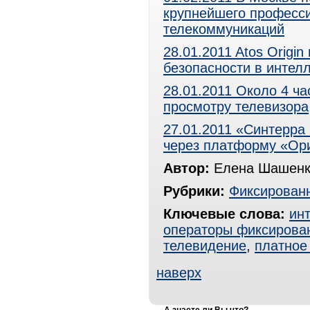
крупнейшего професси
телекоммуникаций
28.01.2011 Atos Origi
безопасности в интел
28.01.2011 Около 4 ча
просмотру телевизора
27.01.2011 «Синтерр
через платформу «Ор
Автор:
Елена Шашенк
Рубрики:
Фиксированн
Ключевые слова:
инт
операторы фиксирова
телевидение
,
платное
наверх