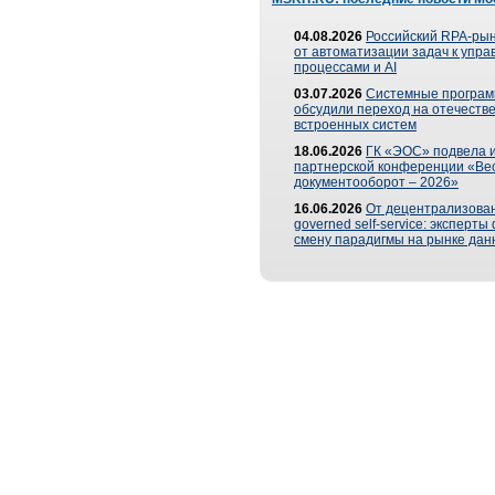
04.08.2026
Российский RPA-рын
от автоматизации задач к упр
процессами и AI
03.07.2026
Системные програ
обсудили переход на отечеств
встроенных систем
18.06.2026
ГК «ЭОС» подвела и
партнерской конференции «Ве
документооборот – 2026»
16.06.2026
От децентрализован
governed self-service: эксперт
смену парадигмы на рынке дан