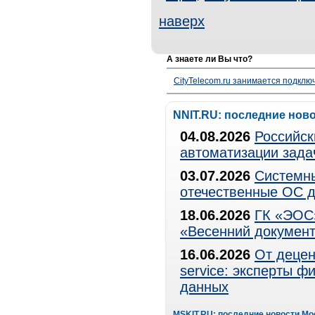
наверх
А знаете ли Вы что?
CityTelecom.ru занимается подклю
NNIT.RU: последние нов
04.08.2026
Российск
автоматизации зада
03.07.2026
Системны
отечественные ОС д
18.06.2026
ГК «ЭОС»
«Весенний документ
16.06.2026
От децен
service: эксперты 
данных
MSKIT.RU: последние новости Мо