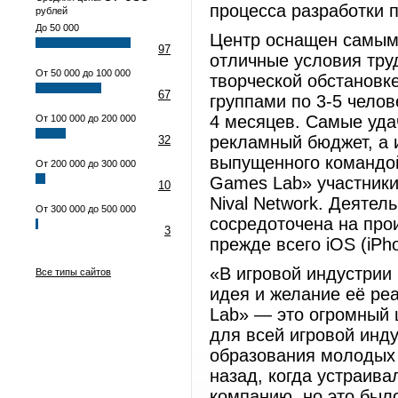
процесса разработки 
рублей
До 50 000
Центр оснащен самым
97
отличные условия тру
От 50 000 до 100 000
творческой обстановк
67
группами по 3-5 челов
4 месяцев. Самые уда
От 100 000 до 200 000
рекламный бюджет, а 
32
выпущенного командой 
От 200 000 до 300 000
Games Lab» участники
10
Nival Network. Деятел
От 300 000 до 500 000
сосредоточена на про
3
прежде всего iOS (iPho
«В игровой индустрии
Все типы сайтов
идея и желание её ре
Lab» — это огромный ш
для всей игровой инд
образования молодых 
назад, когда устраива
компанию, но это был