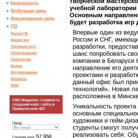
творческой мастерск
Безопасность
учебной лаборатории
Мобильная связь
Основным направлени
Фиксированная связь
будет разработка игр
ПО
Впервые один из веду
Рынок ПК
России и СНГ, имеющи
Маркетинг
разработки, предоста
Торговые сети
шанс попробовать сво
Оборудование
Outsourcing
компании в Беларуси 
Кадры
направление его деят
Регулирование
проектами и разработк
Финансы
данный офис был прин
Web
технологий». Новая л
расположена в Минске
CMS Magazine: стоимость
создания корп. сайта в
Уникальность проекта
Приволжском ФО
основным специальнос
художники и гейм-диз
Город:
студенты смогут получ
реализовать себя. Обу
57 958
Средняя цена: