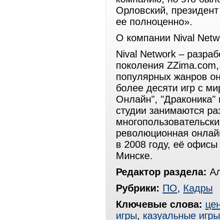
Орловский, президент
ее полноценно».
О компании Nival Netw
Nival Network – разра
поколения ZZima.com,
популярных жанров он
более десяти игр с ми
Онлайн", "Драконика" 
студии занимаются ра
многопользовательских
революционная онлайн
в 2008 году, её офис
Минске.
Редактор раздела:
Ал
Рубрики:
ПО
,
Кадры
Ключевые слова:
це
игры
,
казуальные игры