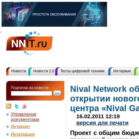
Новости
Новости 2.0
Тесты цифровой техники
Интервью
Nival Network о
Подписка на новости:
открытии новог
центра «Nival G
Управление
16.02.2011 12:19
документами
версия для печати
Интернет
Проект с общим бюдж
Интеграция