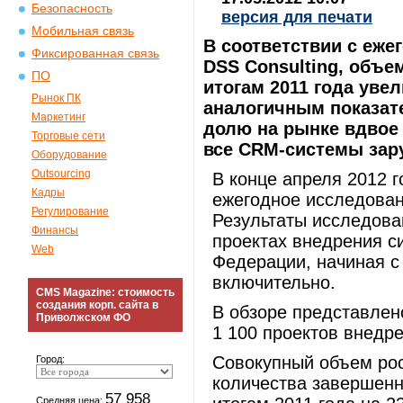
Безопасность
версия для печати
Мобильная связь
В соответствии с еж
Фиксированная связь
DSS Consulting, объе
ПО
итогам 2011 года уве
Рынок ПК
аналогичным показат
Маркетинг
долю на рынке вдвое (
Торговые сети
все CRM-системы зар
Оборудование
Outsourcing
В конце апреля 2012 
Кадры
ежегодное исследован
Регулирование
Результаты исследов
Финансы
проектах внедрения с
Web
Федерации, начиная с 
включительно.
CMS Magazine: стоимость
создания корп. сайта в
В обзоре представлен
Приволжском ФО
1 100 проектов внедре
Совокупный объем рос
Город:
количества завершенн
57 958
Средняя цена: