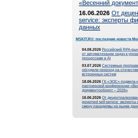
«Весенний документ
16.06.2026
От децен
service: эксперты 
данных
MSKIT.RU: последние новости Мо
04.08.2026
Российский RPA-рын
от автоматизации задач к упр
процессами и AI
03.07.2026
Системные програ
обсудили переход на отечеств
встроенных систем
18.06.2026
ГК «ЭОС» подвела и
партнерской конференции «Ве
документооборот – 2026»
16.06.2026
От децентрализован
governed self-service: эксперт
смену парадигмы на рынке дан