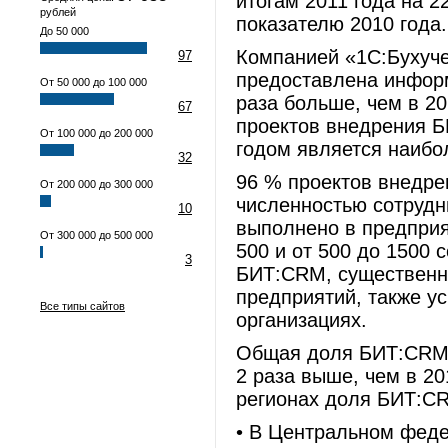
итогам 2011 года на 
рублей
показателю 2010 года.
До 50 000
Компанией «1С:Бухуче
97
предоставлена информа
От 50 000 до 100 000
раза больше, чем в 20
67
проектов внедрения Б
От 100 000 до 200 000
годом является наибо
32
96 % проектов внедре
От 200 000 до 300 000
численностью сотрудн
10
выполнено в предприя
От 300 000 до 500 000
500 и от 500 до 1500 
3
БИТ:CRM, существенн
предприятий, также у
Все типы сайтов
организациях.
Общая доля БИТ:CRM н
2 раза выше, чем в 20
регионах доля БИТ:CR
• В Центральном феде