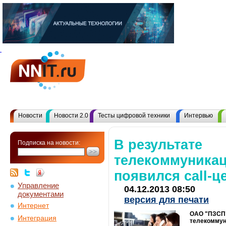
Новости
Новости 2.0
Тесты цифровой техники
Интервью
В результате
Подписка на новости:
телекоммуникац
появился call-ц
Управление
04.12.2013 08:50
документами
версия для печати
Интернет
ОAО "ПЗСП"
Интеграция
телекоммун