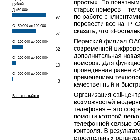
простых. По понятным
рублей
старых номеров – тел
До 50 000
по работе с клиентами
97
перевести всё на IP, 
От 50 000 до 100 000
сказать, что «Ростеле
67
Пермский филиал ОАО
От 100 000 до 200 000
современной цифрово
32
дополнительная нова
От 200 000 до 300 000
номеров. Для функцио
10
проведенная ранее «Р
От 300 000 до 500 000
применением технолог
3
качественный и быстр
Организация call-цент
Все типы сайтов
возможностей модерн
телефония – это совр
помощи которой легко
телефонной связью об
контроля. В результа
строительных организ