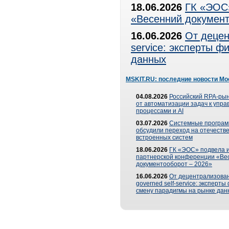
18.06.2026
ГК «ЭОС»
«Весенний документ
16.06.2026
От децен
service: эксперты 
данных
MSKIT.RU: последние новости Мо
04.08.2026
Российский RPA-рын
от автоматизации задач к упр
процессами и AI
03.07.2026
Системные програ
обсудили переход на отечеств
встроенных систем
18.06.2026
ГК «ЭОС» подвела и
партнерской конференции «Ве
документооборот – 2026»
16.06.2026
От децентрализован
governed self-service: эксперт
смену парадигмы на рынке дан