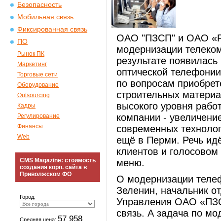
Безопасность
Мобильная связь
Фиксированная связь
ОAО "ПЗСП" и ОАО «Р
ПО
модернизации телеком
Рынок ПК
результате появилась 
Маркетинг
оптической телефонии 
Торговые сети
по вопросам приобрете
Оборудование
строительных материа
Outsourcing
высокого уровня работ
Кадры
компании - увеличени
Регулирование
Финансы
современных технолог
Web
ещё в Перми. Речь ид
клиентов и голосовом
CMS Magazine: стоимость
меню.
создания корп. сайта в
Приволжском ФО
О модернизации телеф
Зеленин, начальник о
Город:
Управления ОАО «ПЗС
связь. А задача по м
57 958
Средняя цена: