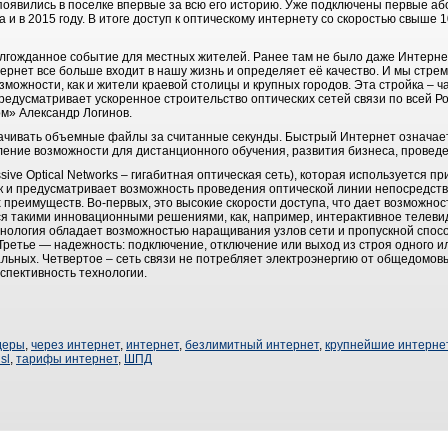
появились в поселке впервые за всю его историю. Уже подключены первые аб
 и в 2015 году. В итоге доступ к оптическому интернету со скоростью свыше 
олгожданное событие для местных жителей. Ранее там не было даже Интерне
рнет все больше входит в нашу жизнь и определяет её качество. И мы стреми
зможности, как и жители краевой столицы и крупных городов. Эта стройка – 
редусматривает ускоренное строительство оптических сетей связи по всей Ро
м» Александр Логинов.
качивать объемные файлы за считанные секунды. Быстрый Интернет означае
ение возможности для дистанционного обучения, развития бизнеса, проведе
ssive Optical Networks – гигабитная оптическая сеть), которая используется п
 и предусматривает возможность проведения оптической линии непосредстве
преимуществ. Во-первых, это высокие скорости доступа, что дает возможнос
я такими инновационными решениями, как, например, интерактивное телеви
хнология обладает возможностью наращивания узлов сети и пропускной спосо
ретье — надежность: подключение, отключение или выход из строя одного ил
альных. Четвертое – сеть связи не потребляет электроэнергию от общедомов
спективность технологии.
деры
,
через интернет
,
интернет
,
безлимитный интернет
,
крупнейшие интерне
sl
,
тарифы интернет
,
ШПД