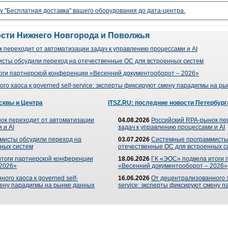
гу "Бесплатная доставка" вашего оборудования до дата-центра.
ости Нижнего Новгорода и Поволжья
 переходит от автоматизации задач к управлению процессами и AI
сты обсудили переход на отечественные ОС для встроенных систем
оги партнерской конференции «Весенний документооборот – 2026»
го хаоса к governed self-service: эксперты фиксируют смену парадигмы на р
сквы и Центра
ITSZ.RU: последние новости Петербург
ок переходит от автоматизации
04.08.2026
Российский RPA-рынок пе
 и AI
задач к управлению процессами и AI
мисты обсудили переход на
03.07.2026
Системные программисты
ных систем
отечественные ОС для встроенных с
итоги партнерской конференции
18.06.2026
ГК «ЭОС» подвела итоги 
 2026»
«Весенний документооборот – 2026»
ого хаоса к governed self-
16.06.2026
От децентрализованного ха
мену парадигмы на рынке данных
service: эксперты фиксируют смену 