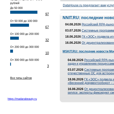
рублей
DataHouse.ru предлагает вам услу
До 50 000
97
NNIT.RU: последние нов
От 50 000 до 100 000
04.08.2026
Российский RPA-рынок
67
03.07.2026
Системные программи
От 100 000 до 200 000
18.06.2026
ГК «ЭОС» подвела ит
32
16.06.2026
От децентрализованно
От 200 000 до 300 000
MSKIT.RU: последние новости Мо
10
От 300 000 до 500 000
04.08.2026
Российский RPA-рын
задач к управлению процессами
3
03.07.2026
Системные програм
отечественные ОС для встроен
Все типы сайтов
18.06.2026
ГК «ЭОС» подвела 
«Весенний документооборот –
16.06.2026
От децентрализованн
service: эксперты фиксируют с
https://madarabeauty.ru