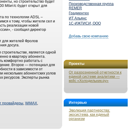
оненты, но строительство будет
Производственная группа
100 Мбит/с будет открыт для
REMER
Градиентех
та по технологии ADSL –
ИТ Альянс
мся к тому, чтобы жители сел и
1С-ИЖТИСИ, ООО
часть реализации новой
ссии», - сообщил директор
Добавь свою компанию
т для жителей Фролов
ния досуга.
ри строительстве, является одной
нно в квартиру абонента.
ть комфортно работать с
Проекты
дение. Второе — потенциал для
бности в зависимости от
От разрозненной отчетности к
и нескольких абонентских узлов
единой системе аналитики —
ых ресурсов. Эксперты рынка
кейс «Холодильник.ру»
Интервью
т провайдеры
,
WiMAX
,
Эволюция партнерства:
экосистема, как единый
организм