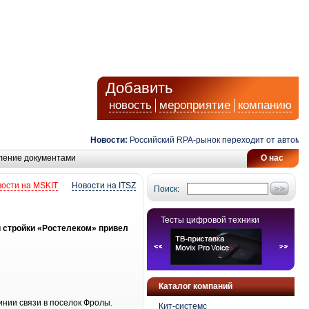
Добавить
новость
мероприятие
компанию
Новости:
Российский RPA-рынок переходит от автоматиз
ление документами
О нас
ости на MSKIT
Новости на ITSZ
Поиск:
Тесты цифровой техники
 стройки «Ростелеком» привел
Каталог компаний
нии связи в поселок Фролы.
Кит-системс