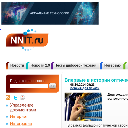
Новости
Новости 2.0
Тесты цифровой техники
Интервью
Впервые в истории оптиче
Подписка на новости:
08.10.2014 09:23
версия для печати
Долгожданн
волоконно-о
Управление
документами
Интернет
Интеграция
В рамках Большой оптической строй