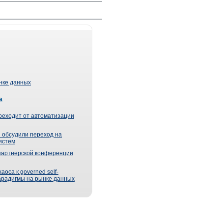
ынке данных
а
реходит от автоматизации
 обсудили переход на
истем
партнерской конференции
оса к governed self-
парадигмы на рынке данных