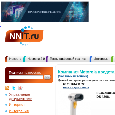
Новости
Новости 2.0
Тесты цифровой техники
Интервью
Компания Motorola предст
Подписка на новости:
(Частный источник)
Данный материал размещен пользователем
05.11.2014 11:22
версия для печати
Знаменитый
Управление
DS 4208.
документами
Интернет
Интеграция