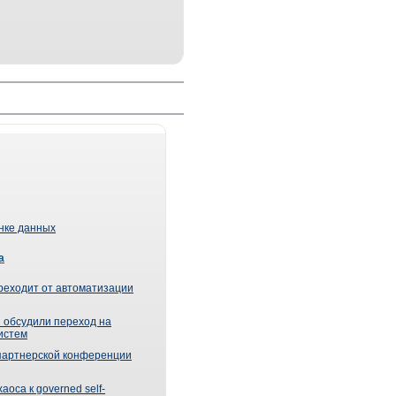
ынке данных
а
реходит от автоматизации
 обсудили переход на
истем
партнерской конференции
оса к governed self-