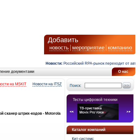
Добавить
новость
мероприятие
компанию
Новости:
Российский RPA-рынок переходит от автомат
ление документами
О нас
ости на MSKIT
Новости на ITSZ
Поиск:
Тесты цифровой техники
 сканер штрих-кодов - Motorola
Каталог компаний
Кит-системс