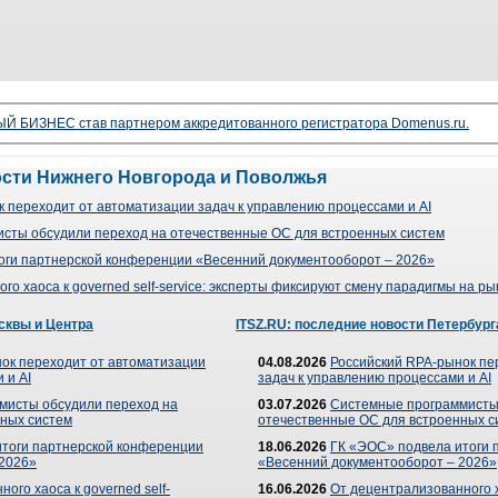
 БИЗНЕС став партнером аккредитованного регистратора Domenus.ru.
ости Нижнего Новгорода и Поволжья
 переходит от автоматизации задач к управлению процессами и AI
сты обсудили переход на отечественные ОС для встроенных систем
оги партнерской конференции «Весенний документооборот – 2026»
го хаоса к governed self-service: эксперты фиксируют смену парадигмы на р
сквы и Центра
ITSZ.RU: последние новости Петербург
ок переходит от автоматизации
04.08.2026
Российский RPA-рынок пе
 и AI
задач к управлению процессами и AI
мисты обсудили переход на
03.07.2026
Системные программисты
ных систем
отечественные ОС для встроенных с
итоги партнерской конференции
18.06.2026
ГК «ЭОС» подвела итоги 
 2026»
«Весенний документооборот – 2026»
ого хаоса к governed self-
16.06.2026
От децентрализованного ха