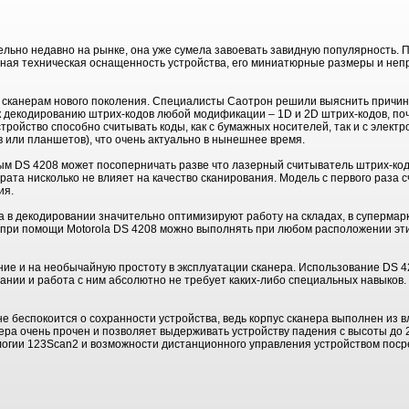
ельно недавно на рынке, она уже сумела завоевать завидную популярность. П
ичная техническая оснащенность устройства, его миниатюрные размеры и не
 сканерам нового поколения. Специалисты Саотрон решили выяснить причины
 к декодированию штрих-кодов любой модификации – 1D и 2D штрих-кодов, по
тройство способно считывать коды, как с бумажных носителей, так и с элект
 или планшетов), что очень актуально в нынешнее время.
вым DS 4208 может посоперничать разве что лазерный считыватель штрих-код
рата нисколько не влияет на качество сканирования. Модель с первого раза 
ия.
в декодировании значительно оптимизируют работу на складах, в супермарк
 при помощи Motorola DS 4208 можно выполнять при любом расположении эти
ние и на необычайную простоту в эксплуатации сканера. Использование DS 4
ании и работа с ним абсолютно не требует каких-либо специальных навыков.
е беспокоится о сохранности устройства, ведь корпус сканера выполнен из 
нера очень прочен и позволяет выдерживать устройству падения с высоты до 2
логии 123Scan2 и возможности дистанционного управления устройством пос