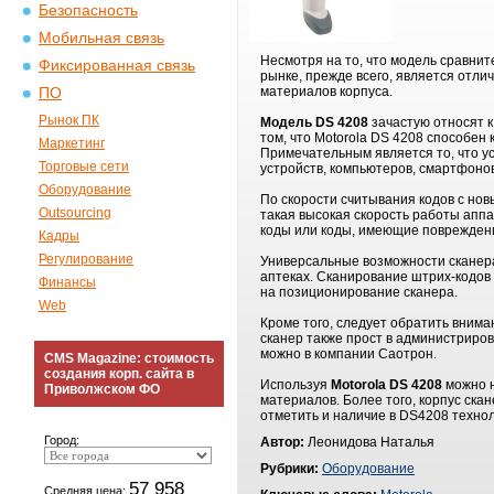
Безопасность
Мобильная связь
Несмотря на то, что модель сравнит
Фиксированная связь
рынке, прежде всего, является отл
материалов корпуса.
ПО
Рынок ПК
Модель DS 4208
зачастую относят к
том, что Motorola DS 4208 способен
Маркетинг
Примечательным является то, что ус
Торговые сети
устройств, компьютеров, смартфонов
Оборудование
По скорости считывания кодов с но
Outsourcing
такая высокая скорость работы аппа
коды или коды, имеющие поврежден
Кадры
Регулирование
Универсальные возможности сканера 
аптеках. Сканирование штрих-кодов
Финансы
на позиционирование сканера.
Web
Кроме того, следует обратить внима
сканер также прост в администриров
можно в компании Саотрон.
CMS Magazine: стоимость
создания корп. сайта в
Используя
Motorola DS 4208
можно н
Приволжском ФО
материалов. Более того, корпус ска
отметить и наличие в DS4208 техно
Город:
Автор:
Леонидова Наталья
Рубрики:
Оборудование
57 958
Средняя цена: