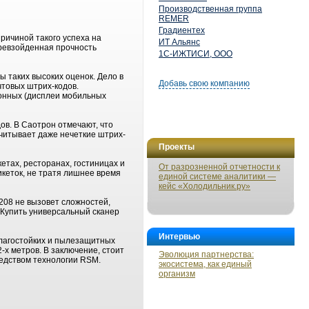
Производственная группа
REMER
Градиентех
ричиной такого успеха на
ИТ Альянс
превзойденная прочность
1С-ИЖТИСИ, ООО
 таких высоких оценок. Дело в
Добавь свою компанию
чтовых штрих-кодов.
ронных (дисплеи мобильных
ов. В Саотрон отмечают, что
считывает даже нечеткие штрих-
Проекты
етах, ресторанах, гостиницах и
От разрозненной отчетности к
кеток, не тратя лишнее время
единой системе аналитики —
кейс «Холодильник.ру»
208 не вызовет сложностей,
 Купить универсальный сканер
Интервью
влагостойких и пылезащитных
-х метров. В заключение, стоит
Эволюция партнерства:
редством технологии RSM.
экосистема, как единый
организм