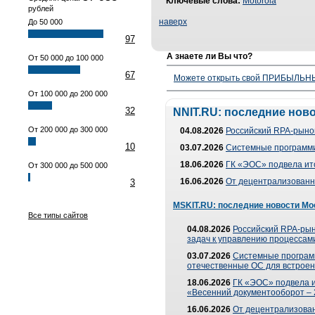
Ключевые слова:
Motorola
рублей
наверх
До 50 000
97
А знаете ли Вы что?
От 50 000 до 100 000
67
Можете открыть свой ПРИБЫЛЬНЫЙ
От 100 000 до 200 000
32
NNIT.RU: последние нов
От 200 000 до 300 000
04.08.2026
Российский RPA-рынок
10
03.07.2026
Системные программи
18.06.2026
ГК «ЭОС» подвела ит
От 300 000 до 500 000
16.06.2026
От децентрализованно
3
MSKIT.RU: последние новости Мо
Все типы сайтов
04.08.2026
Российский RPA-рын
задач к управлению процессами
03.07.2026
Системные програм
отечественные ОС для встроен
18.06.2026
ГК «ЭОС» подвела 
«Весенний документооборот –
16.06.2026
От децентрализованн