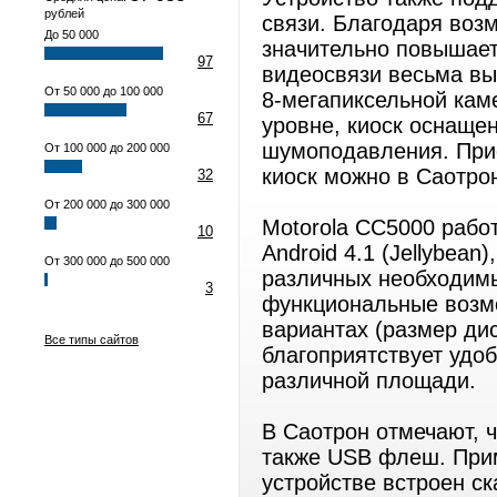
рублей
связи. Благодаря воз
До 50 000
значительно повышает
97
видеосвязи весьма вы
От 50 000 до 100 000
8-мегапиксельной кам
67
уровне, киоск оснаще
шумоподавления. При
От 100 000 до 200 000
киоск можно в Саотро
32
От 200 000 до 300 000
Motorola CC5000 рабо
10
Android 4.1 (Jellybean
От 300 000 до 500 000
различных необходим
3
функциональные возмо
вариантах (размер дис
Все типы сайтов
благоприятствует удо
различной площади.
В Саотрон отмечают, ч
также USB флеш. Прим
устройстве встроен с