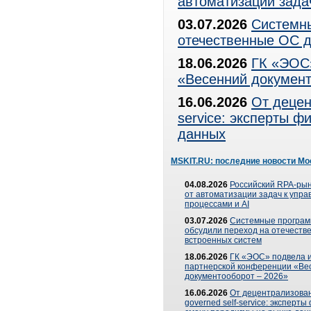
автоматизации зада
03.07.2026
Системны
отечественные ОС д
18.06.2026
ГК «ЭОС»
«Весенний документ
16.06.2026
От децен
service: эксперты 
данных
MSKIT.RU: последние новости Мо
04.08.2026
Российский RPA-рын
от автоматизации задач к упр
процессами и AI
03.07.2026
Системные програ
обсудили переход на отечеств
встроенных систем
18.06.2026
ГК «ЭОС» подвела и
партнерской конференции «Ве
документооборот – 2026»
16.06.2026
От децентрализован
governed self-service: эксперт