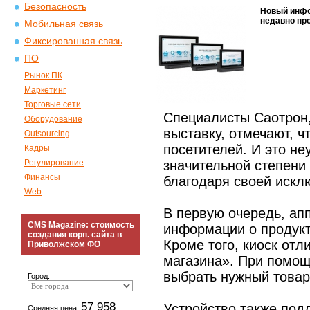
Безопасность
Новый инфо
недавно пр
Мобильная связь
Фиксированная связь
ПО
Рынок ПК
Маркетинг
Торговые сети
Специалисты Саотрон
Оборудование
выставку, отмечают, ч
Outsourcing
посетителей. И это не
Кадры
Регулирование
значительной степени
Финансы
благодаря своей искл
Web
В первую очередь, ап
CMS Magazine: стоимость
информации о продукт
создания корп. сайта в
Кроме того, киоск от
Приволжском ФО
магазина». При помощ
выбрать нужный товар 
Город:
57 958
Устройство также под
Средняя цена: