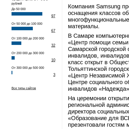
рублей
Компания Samsung пр
До 50 000
оснащения классов об
97
многофункциональные 
От 50 000 до 100 000
материалы.
67
В Самаре компьютерны
От 100 000 до 200 000
«Центр помощи семьи
32
Самарской городской 
От 200 000 до 300 000
инвалидов, инвалидов
10
класс открыт в Общес
Тольяттинской городс
От 300 000 до 500 000
«Центр Независимой Ж
3
Центре социального о
инвалидов «Надежда»
Все типы сайтов
На церемонии открыти
региональной админис
директора социальных
«Образование для ВСЕ
презентовали гостям 