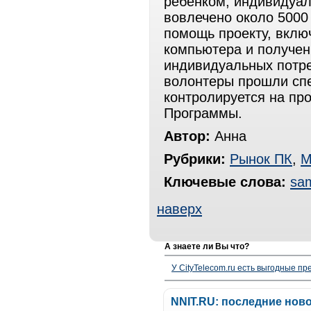
ребенком, индивидуал
вовлечено около 5000
помощь проекту, вклю
компьютера и получен
индивидуальных потре
волонтеры прошли спе
контролируется на пр
Программы.
Автор:
Анна
Рубрики:
Рынок ПК
,
М
Ключевые слова:
sa
наверх
А знаете ли Вы что?
У CityTelecom.ru есть выгодные п
NNIT.RU: последние нов