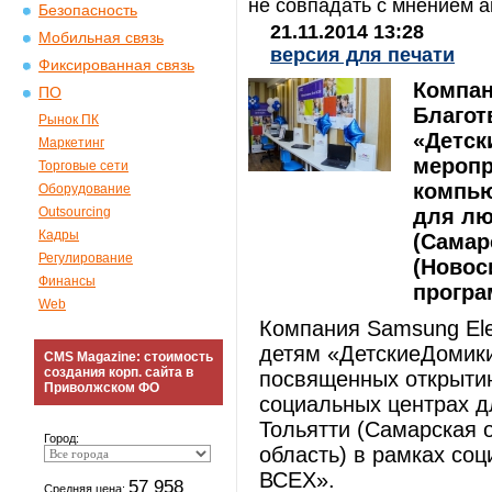
не совпадать с мнением а
Безопасность
21.11.2014 13:28
Мобильная связь
версия для печати
Фиксированная связь
Компан
ПО
Благот
Рынок ПК
«Детск
Маркетинг
меропр
Торговые сети
компью
Оборудование
Outsourcing
для лю
Кадры
(Самар
Регулирование
(Новос
Финансы
програ
Web
Компания Samsung Ele
детям «ДетскиеДомики
CMS Magazine: стоимость
создания корп. сайта в
посвященных открытию
Приволжском ФО
социальных центрах д
Тольятти (Самарская 
Город:
область) в рамках со
ВСЕХ».
57 958
Средняя цена: