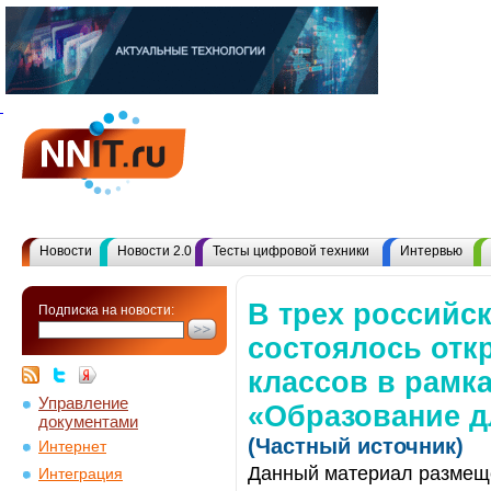
Новости
Новости 2.0
Тесты цифровой техники
Интервью
В трех российс
Подписка на новости:
состоялось отк
классов в рамк
Управление
«Образование 
документами
(Частный источник)
Интернет
Данный материал размеще
Интеграция