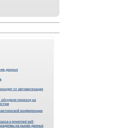
ынке данных
а
реходит от автоматизации
 обсудили переход на
истем
партнерской конференции
оса к governed self-
парадигмы на рынке данных