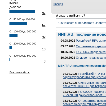
рублей
наверх
До 50 000
97
А знаете ли Вы что?
От 50 000 до 100 000
CityTelecom.ru предлагает Операто
67
От 100 000 до 200 000
NNIT.RU: последние нов
32
04.08.2026
Российский RPA-рынок
От 200 000 до 300 000
03.07.2026
Системные программи
10
18.06.2026
ГК «ЭОС» подвела ит
От 300 000 до 500 000
16.06.2026
От децентрализованно
3
MSKIT.RU: последние новости Мо
Все типы сайтов
04.08.2026
Российский RPA-рын
задач к управлению процессами
03.07.2026
Системные програм
отечественные ОС для встроен
18.06.2026
ГК «ЭОС» подвела 
«Весенний документооборот –
16.06.2026
От децентрализованн
service: эксперты фиксируют с