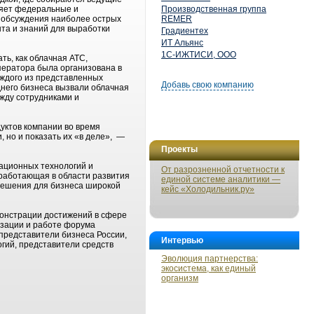
няет федеральные и
Производственная группа
я обсуждения наиболее острых
REMER
та и знаний для выработки
Градиентех
ИТ Альянс
1С-ИЖТИСИ, ООО
ть, как облачная АТС,
ператора была организована в
аждого из представленных
Добавь свою компанию
днего бизнеса вызвали облачная
жду сотрудниками и
уктов компании во время
, но и показать их «в деле», —
Проекты
ационных технологий и
От разрозненной отчетности к
 работающая в области развития
единой системе аналитики —
решения для бизнеса широкой
кейс «Холодильник.ру»
монстрации достижений в сфере
изации и работе форума
представители бизнеса России,
Интервью
гий, представители средств
Эволюция партнерства:
экосистема, как единый
организм