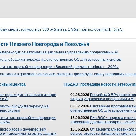
рам связи стоимость от 350 рублей за 1 Мбит при полосе Flat 1 Гбит/с.
ости Нижнего Новгорода и Поволжья
 переходит от автоматизации задач к управлению процессами и AI
сты обсудили переход на отечественные ОС для встроенных систем
оги партнерской конференции «Весенний документооборот – 2026»
го хаоса к governed self-service: эксперты фиксируют смену парадигмы на р
сквы и Центра
ITSZ.RU: последние новости Петербург
ок переходит от автоматизации
04.08.2026
Российский RPA-рынок пе
 и AI
задач к управлению процессами и AI
мисты обсудили переход на
03.07.2026
Системные программисты
ных систем
отечественные ОС для встроенных с
итоги партнерской конференции
18.06.2026
ГК «ЭОС» подвела итоги 
 2026»
«Весенний документооборот – 2026»
ого хаоса к governed self-
16.06.2026
От децентрализованного ха
мену парадигмы на рынке данных
service: эксперты фиксируют смену 