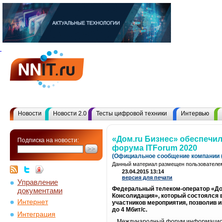
Новости
Новости 2.0
Тесты цифровой техники
Интервью
«Дом.ru Бизнес» обеспечил 
Подписка на новости:
форума ITForum 2020
(Официальное сообщение компании (
Данный материал размещен пользователем
23.04.2015 13:14
версия для печати
Управление
Федеральный телеком-оператор «Дом
документами
Консолидация», который состоялся 
Интернет
участников мероприятия, позволив 
до 4 Мбит/с.
Интеграция
Международный форум информационн