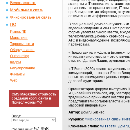
Безопасность
эксперты и IT-специалисты, заинте
региональные органы власти, IT-ко
Мобильная связь
проблем развития общества, актуал
оптимальных и эффективных решен
Фиксированная связь
В специальной демо-зоне участники 
ПО
видеонаблюдение и Wi-Fi Hot Spot 
Рынок ПК
форме увлекательного квеста, в хо
телекоммуникационных сервисов «До
Маркетинг
АТС и видеонаблюдение, позволяющи
Торговые сети
партнерами.
Оборудование
«Представители «Дом.ru Бизнес» по
Outsourcing
интерактивного квеста – это отличн
отметил Даниил Ладин, руководител
Кадры
Регулирование
«IT Forum 2020» является уникальн
коммуникаций, – говорит Елена Венц
Финансы
новых телекоммуникационных сервис
Web
деловой аудитории».
Организатором форума выступило Пр
ИТ, новейших сервисов, игр, благод
CMS Magazine: стоимость
традиционно принимают участие рук
создания корп. сайта в
представители органов власти и би
Приволжском ФО
массовой информации.
Автор:
Дом.ru Бизнес
Город:
Рубрики:
Фиксированная связь
,
Инт
Ключевые слова:
Wi Fi сети
,
Дом.ru
57 958
Средняя цена: