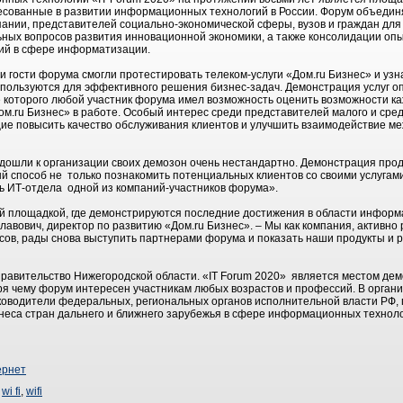
ресованные в развитии информационных технологий в России. Форум объеди
мпании, представителей социально-экономической сферы, вузов и граждан дл
ьных вопросов развития инновационной экономики, а также консолидации опы
ий в сфере информатизации.
и гости форума смогли протестировать телеком-услуги «Дом.ru Бизнес» и узна
используются для эффективного решения бизнес-задач. Демонстрация услуг о
де которого любой участник форума имел возможность оценить возможности к
м.ru Бизнес» в работе. Особый интерес среди представителей малого и сре
е повысить качество обслуживания клиентов и улучшить взаимодействие ме
дошли к организации своих демозон очень нестандартно. Демонстрация прод
ый способ не только познакомить потенциальных клиентов со своими услугами
ь ИТ-отдела одной из компаний-участников форума».
ой площадкой, где демонстрируются последние достижения в области информ
лавович, директор по развитию «Дом.ru Бизнес». – Мы как компания, активно
ов, рады снова выступить партнерами форума и показать наши продукты и 
авительство Нижегородской области. «IT Forum 2020» является местом де
аря чему форум интересен участникам любых возрастов и профессий. В орган
оводители федеральных, региональных органов исполнительной власти РФ, 
знеса стран дальнего и ближнего зарубежья в сфере информационных техноло
ернет
,
wi fi
,
wifi