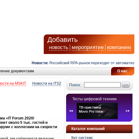
Добавить
новость
мероприятие
компанию
Новости:
Российский RPA-рынок переходит от автоматизации 
ление документами
О нас
ости на MSKIT
Новости на ITSZ
Поиск:
Тесты цифровой техники
а «IT Forum 2020/
ет около 5 тыс. гостей и
руме с коллегами на скорости
Каталог компаний
Кит-системс
кой, где собираются ведущие