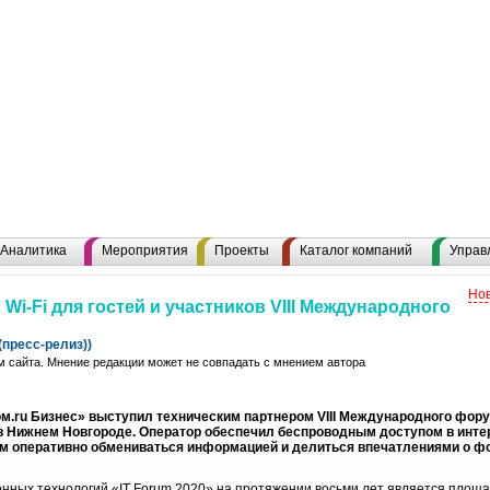
Аналитика
Мероприятия
Проекты
Каталог компаний
Управ
Нов
Wi-Fi для гостей и участников VIII Международного
пресс-релиз))
 сайта. Мнение редакции может не совпадать с мнением автора
.ru Бизнес» выступил техническим партнером VIII Международного форум
в Нижнем Новгороде. Оператор обеспечил беспроводным доступом в интерн
им оперативно обмениваться информацией и делиться впечатлениями о фо
ых технологий «IT Forum 2020» на протяжении восьми лет является площад